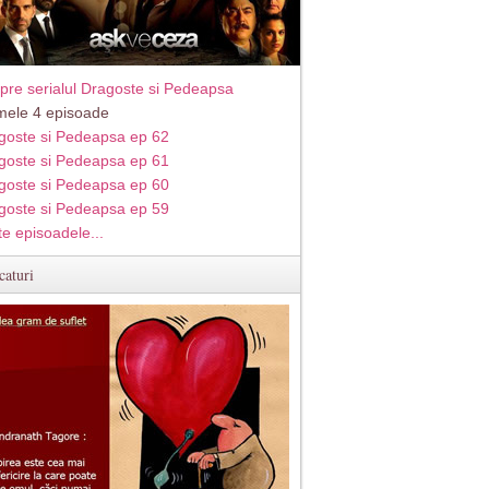
pre serialul Dragoste si Pedeapsa
imele 4 episoade
goste si Pedeapsa ep 62
goste si Pedeapsa ep 61
goste si Pedeapsa ep 60
goste si Pedeapsa ep 59
te episoadele...
caturi