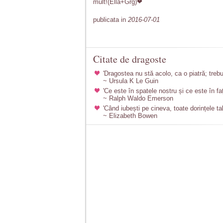
mult!(Ella+Grg)❤
publicata in
2016-07-01
Citate de dragoste
'Dragostea nu stă acolo, ca o piatră; trebu
~ Ursula K Le Guin
'Ce este în spatele nostru și ce este în fa
~ Ralph Waldo Emerson
'Când iubești pe cineva, toate dorințele ta
~ Elizabeth Bowen