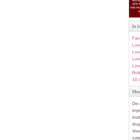
In l
Fam
Lov
Lov
Love
Lov
Rule
10 
Mesa
De-a
imp
inv
drag
Vre
col