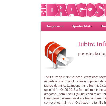
Rugaciuni
Spiritualitate
Dum
Iubire inf
poveste de dra
Totul a început dintr-o joacã, eram doar priet
încredere unul în altul , aveam grijã unul de a
iubirea de mine. La început mi-a fost fricã cã 
spun "da" . 04.06.2015 a fost cel mai minuna
dragoste , primul sãrut (atunci când m-am înro
Bineînțeles, iubirea noastrã e foarte mare unul
ce trece tot mai mult . O sã avem o familie î