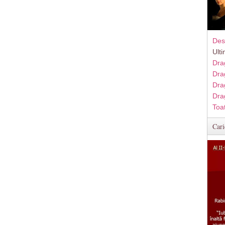
Des
Ult
Dra
Dra
Dra
Dra
Toa
Cari