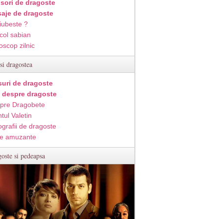
isori de dragoste
aje de dragoste
iubeste ?
col sabian
oscop zilnic
si dragostea
suri de dragoste
i despre dragoste
pre Dragobete
tul Valetin
ografii de dragoste
e amuzante
oste si pedeapsa