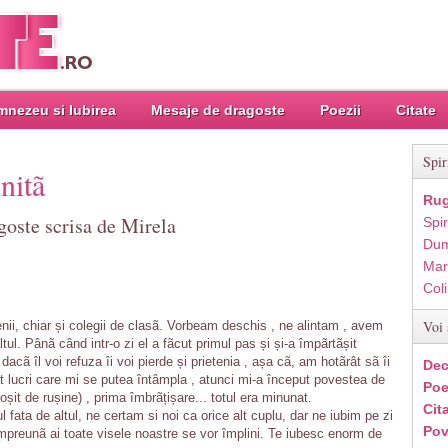
nezeu si Iubirea
Mesaje de dragoste
Poezii
Citate
Spir
initã
Rug
goste scrisa de Mirela
Spir
Dum
Mar
Col
Voi 
enii, chiar și colegii de clasã. Vorbeam deschis , ne alintam , avem
ltul. Pânã când intr-o zi el a fãcut primul pas și și-a împãrtãșit
dacã îl voi refuza îi voi pierde și prietenia , așa cã, am hotãrât sã îi
Dec
t lucri care mi se putea întâmpla , atunci mi-a început povestea de
Poe
șit de rușine) , prima îmbrãțișare... totul era minunat.
Cit
 fata de altul, ne certam si noi ca orice alt cuplu, dar ne iubim pe zi
Pov
mpreunã ai toate visele noastre se vor împlini. Te iubesc enorm de