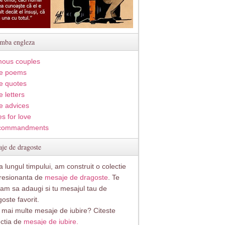
imba engleza
ous couples
e poems
e quotes
 letters
e advices
s for love
commandments
je de dragoste
 lungul timpului, am construit o colectie
resionanta de
mesaje de dragoste
. Te
itam sa adaugi si tu mesajul tau de
oste favorit.
i mai multe mesaje de iubire? Citeste
ectia de
mesaje de iubire.