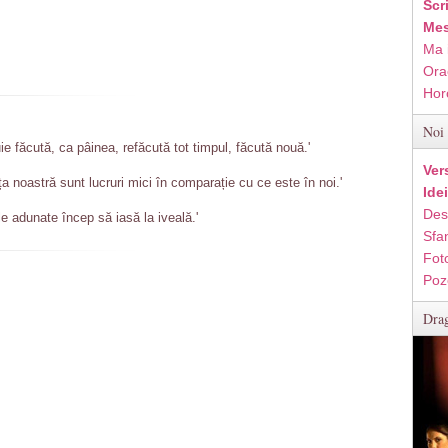
Scr
Mes
Ma 
Ora
Hor
Noi 
ie făcută, ca pâinea, refăcută tot timpul, făcută nouă.'
Ver
ța noastră sunt lucruri mici în comparație cu ce este în noi.'
Ide
Des
le adunate încep să iasă la iveală.'
Sfan
Fot
Poz
Drag