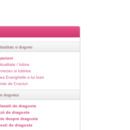
itualitate si dragoste
aciuni
itualitate / Iubire
nezeu si Iubirea
ea Evanghelie a lui Ioan
inde de Craciun
si dragostea
laratii de dragoste
zii de dragoste
ate despre dragoste
esti de dragoste