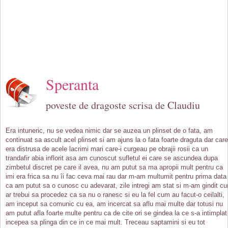
Speranta
poveste de dragoste scrisa de Claudiu
Era intuneric, nu se vedea nimic dar se auzea un plinset de o fata, am
continuat sa ascult acel plinset si am ajuns la o fata foarte draguta dar care
era distrusa de acele lacrimi mari care-i curgeau pe obrajii rosii ca un
trandafir abia inflorit asa am cunoscut sufletul ei care se ascundea dupa
zimbetul discret pe care il avea, nu am putut sa ma apropii mult pentru ca
imi era frica sa nu îi fac ceva mai rau dar m-am multumit pentru prima data
ca am putut sa o cunosc cu adevarat, zile intregi am stat si m-am gindit c
ar trebui sa procedez ca sa nu o ranesc si eu la fel cum au facut-o ceilalti,
am inceput sa comunic cu ea, am incercat sa aflu mai multe dar totusi nu
am putut afla foarte multe pentru ca de cite ori se gindea la ce s-a intimplat
incepea sa plinga din ce in ce mai mult. Treceau saptamini si eu tot