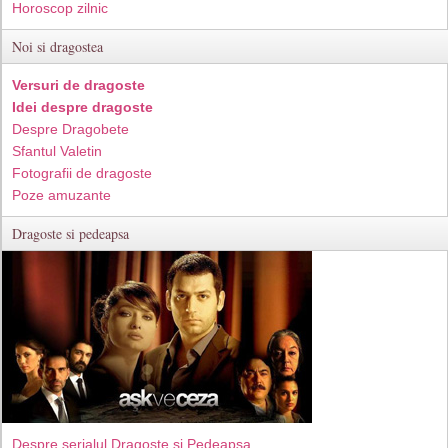
Horoscop zilnic
Noi si dragostea
Versuri de dragoste
Idei despre dragoste
Despre Dragobete
Sfantul Valetin
Fotografii de dragoste
Poze amuzante
Dragoste si pedeapsa
Despre serialul Dragoste si Pedeapsa