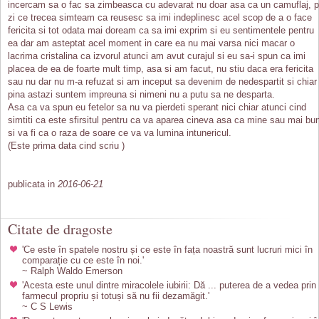
incercam sa o fac sa zimbeasca cu adevarat nu doar asa ca un camuflaj, 
zi ce trecea simteam ca reusesc sa imi indeplinesc acel scop de a o face
fericita si tot odata mai doream ca sa imi exprim si eu sentimentele pentru
ea dar am asteptat acel moment in care ea nu mai varsa nici macar o
lacrima cristalina ca izvorul atunci am avut curajul si eu sa-i spun ca imi
placea de ea de foarte mult timp, asa si am facut, nu stiu daca era fericita
sau nu dar nu m-a refuzat si am inceput sa devenim de nedespartit si chiar
pina astazi suntem impreuna si nimeni nu a putu sa ne desparta.
Asa ca va spun eu fetelor sa nu va pierdeti sperant nici chiar atunci cind
simtiti ca este sfirsitul pentru ca va aparea cineva asa ca mine sau mai bu
si va fi ca o raza de soare ce va va lumina intunericul.
(Este prima data cind scriu )
publicata in
2016-06-21
Citate de dragoste
'Ce este în spatele nostru și ce este în fața noastră sunt lucruri mici în
comparație cu ce este în noi.'
~ Ralph Waldo Emerson
'Acesta este unul dintre miracolele iubirii: Dă ... puterea de a vedea prin
farmecul propriu și totuși să nu fii dezamăgit.'
~ C S Lewis