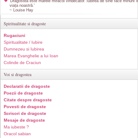
'Dragostea este marele miracol vindecător. Iubirea de sine face minuni î
viața noastră.'
~ Louise Hay
Spiritualitate si dragoste
Rugaciuni
Spiritualitate / Iubire
Dumnezeu si Iubirea
Marea Evanghelie a lui Ioan
Colinde de Craciun
Voi si dragostea
Declaratii de dragoste
Poezii de dragoste
Citate despre dragoste
Povesti de dragoste
Scrisori de dragoste
Mesaje de dragoste
Ma iubeste ?
Oracol sabian