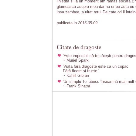
linistita si la un moment am ramas socata.Era 
glumeasca asupra mea dar nu er pe asta eu ca
insa zambea, a uitat totul.De cate ori il inta
publicata in
2016-05-09
Citate de dragoste
'Este imposibil să te căiești pentru dragos
~ Muriel Spark
'Viața fără dragoste este ca un copac
Fără floare și fructe.'
~ Kahlil Gibran
'Un simplu Te iubesc înseamnă mai mult de
~ Frank Sinatra