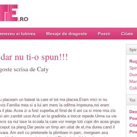
nezeu si Iubirea
Mesaje de dragoste
Poezii
Citate
Spir
dar nu ti-o spun!!!
Rug
goste scrisa de Caty
Spir
Dum
Mar
Col
Voi 
u placeam un baieat la care el tot ma placea.Eram mici si nu
n vis.Familia mea si a lui am mers la odihna impreuna,noi eram
a il plac.Acea zi a fost superba,el fiind de 6 ani ca si mine mia zis
Dec
i am zambit usor.Acel an la gradinita a trecut repede.Urma sa vie
Poe
ecis sa nul lase la scoala la care vor merge toti copii din acea grupa
Cit
nceput sa plang.Dar peste un timp am uitat de el,ma durea cand il
Pov
vara. Am esit cu prietenele la plimbare in parc, mergeam asa