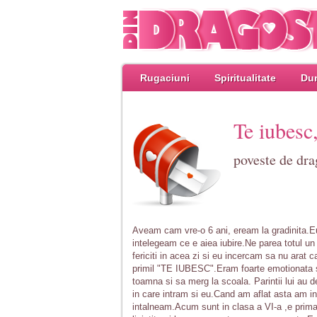
Rugaciuni
Spiritualitate
Dum
Te iubesc,
poveste de dra
Aveam cam vre-o 6 ani, eream la gradinita.E
intelegeam ce e aiea iubire.Ne parea totul u
fericiti in acea zi si eu incercam sa nu arat c
primil "TE IUBESC".Eram foarte emotionata s
toamna si sa merg la scoala. Parintii lui au d
in care intram si eu.Cand am aflat asta am i
intalneam.Acum sunt in clasa a VI-a ,e prima