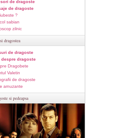
isori de dragoste
aje de dragoste
iubeste ?
col sabian
oscop zilnic
si dragostea
suri de dragoste
i despre dragoste
pre Dragobete
tul Valetin
ografii de dragoste
e amuzante
oste si pedeapsa