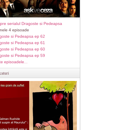
pre serialul Dragoste si Pedeapsa
imele 4 episoade
goste si Pedeapsa ep 62
goste si Pedeapsa ep 61
goste si Pedeapsa ep 60
goste si Pedeapsa ep 59
te episoadele...
caturi