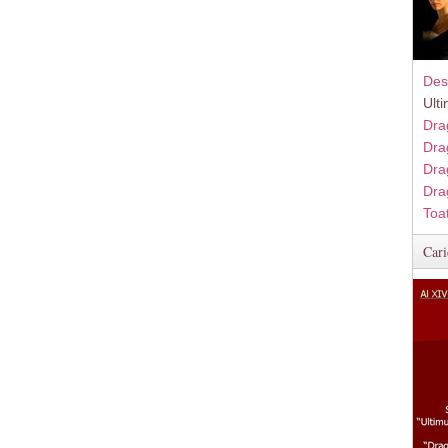
Des
Ult
Dra
Dra
Dra
Dra
Toa
Cari