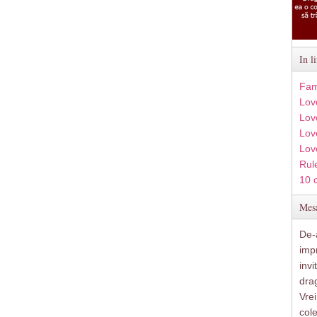
In l
Fam
Lov
Lov
Love
Lov
Rule
10 
Mesa
De-a
imp
inv
drag
Vre
col