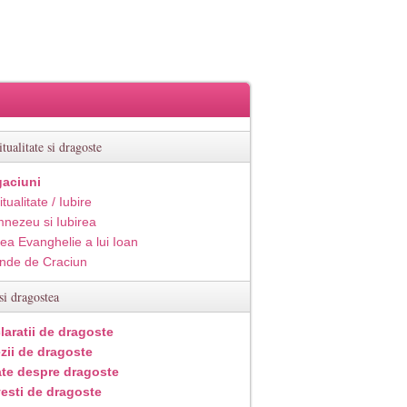
itualitate si dragoste
aciuni
itualitate / Iubire
nezeu si Iubirea
ea Evanghelie a lui Ioan
inde de Craciun
si dragostea
laratii de dragoste
zii de dragoste
ate despre dragoste
esti de dragoste