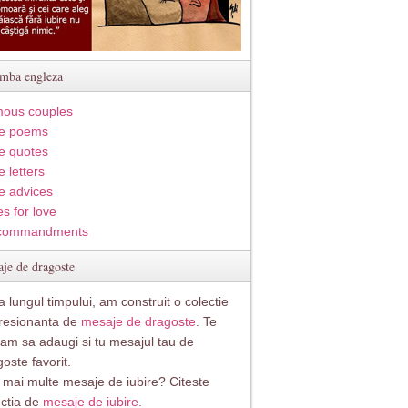
imba engleza
ous couples
e poems
e quotes
 letters
e advices
s for love
commandments
je de dragoste
 lungul timpului, am construit o colectie
resionanta de
mesaje de dragoste
. Te
itam sa adaugi si tu mesajul tau de
oste favorit.
i mai multe mesaje de iubire? Citeste
ectia de
mesaje de iubire.