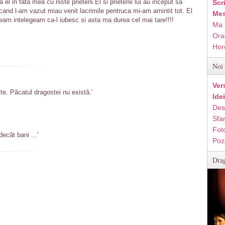
el in fata mea cu niste prieteni.El si prietenii lui au inceput sa
Scr
nd l-am vazut miau venit lacrimile pentruca mi-am amintit tot. El
Mes
lneam intelegeam ca-l iubesc si asta ma durea cel mai tare!!!!
Ma 
Ora
Hor
Noi 
Ver
te. Păcatul dragostei nu există.'
Ide
Des
Sfan
Fot
cât bani ...'
Poz
Drag