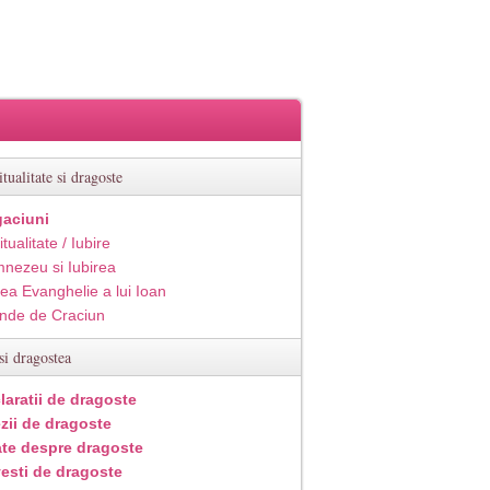
itualitate si dragoste
aciuni
itualitate / Iubire
nezeu si Iubirea
ea Evanghelie a lui Ioan
inde de Craciun
si dragostea
laratii de dragoste
zii de dragoste
ate despre dragoste
esti de dragoste