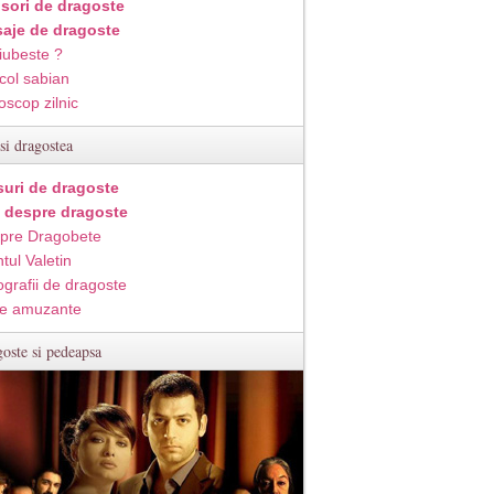
isori de dragoste
aje de dragoste
iubeste ?
col sabian
oscop zilnic
si dragostea
suri de dragoste
i despre dragoste
pre Dragobete
tul Valetin
ografii de dragoste
e amuzante
oste si pedeapsa