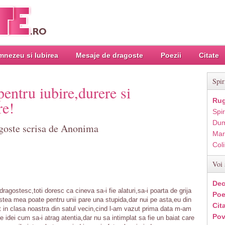
nezeu si Iubirea
Mesaje de dragoste
Poezii
Citate
Spir
pentru iubire,durere si
Rug
re!
Spir
Dum
agoste scrisa de Anonima
Mar
Col
Voi 
Dec
ragostesc,toti doresc ca cineva sa-i fie alaturi,sa-i poarta de grija
Poe
tea mea poate pentru unii pare una stupida,dar nui pe asta,eu din
Cit
t in clasa noastra din satul vecin,cind l-am vazut prima data m-am
Pov
e idei cum sa-i atrag atentia,dar nu sa intimplat sa fie un baiat care