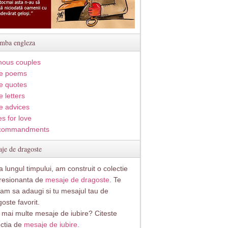
imba engleza
ous couples
e poems
e quotes
 letters
e advices
s for love
commandments
je de dragoste
 lungul timpului, am construit o colectie
resionanta de
mesaje de dragoste
. Te
itam sa adaugi si tu mesajul tau de
oste favorit.
i mai multe mesaje de iubire? Citeste
ectia de
mesaje de iubire.