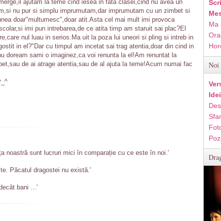
erge,il ajutam la teme cind iesea in fata clasei,cind nu avea un
Scr
am,si nu pur si simplu imprumutam,dar imprumutam cu un zimbet si
Mes
unea doar"multumesc",doar atit.Asta cel mai mult imi provoca
Ma 
scolar,si imi pun intrebarea,de ce atita timp am staruit sai plac?El
Ora
e,care nul luau in serios.Ma uit la poza lui uneori si pling si intreb in
Hor
tit in el?"Dar cu timpul am incetat sai trag atentia,doar din cind in
nu doream sami o imaginez,ca voi renunta la el!Am renuntat la
bet,sau de ai atrage atentia,sau de al ajuta la teme!Acum numai fac
Noi 
^_^
Ver
Ide
Des
Sfan
Fot
Poz
ța noastră sunt lucruri mici în comparație cu ce este în noi.'
Drag
te. Păcatul dragostei nu există.'
cât bani ...'