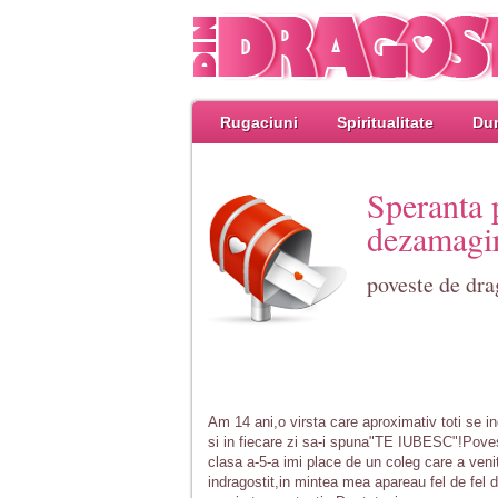
Rugaciuni
Spiritualitate
Dum
Speranta 
dezamagi
poveste de dr
Am 14 ani,o virsta care aproximativ toti se ind
si in fiecare zi sa-i spuna"TE IUBESC"!Poves
clasa a-5-a imi place de un coleg care a veni
indragostit,in mintea mea apareau fel de fel d