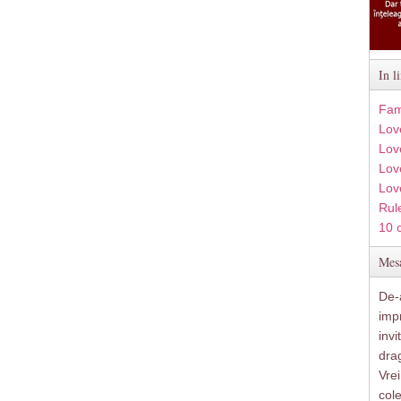
In l
Fam
Lov
Lov
Love
Lov
Rule
10 
Mesa
De-a
imp
inv
drag
Vre
col