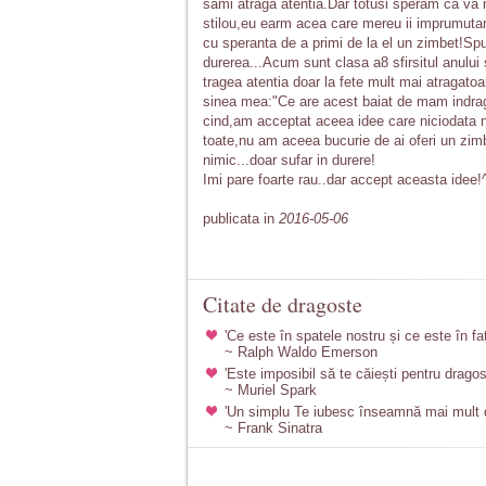
sami atraga atentia.Dar totusi speram ca va m
stilou,eu earm acea care mereu ii imprumut
cu speranta de a primi de la el un zimbet!Sp
durerea...Acum sunt clasa a8 sfirsitul anului 
tragea atentia doar la fete mult mai atragatoar
sinea mea:"Ce are acest baiat de mam indragos
cind,am acceptat aceea idee care niciodata 
toate,nu am aceea bucurie de ai oferi un zim
nimic...doar sufar in durere!
Imi pare foarte rau..dar accept aceasta idee!
publicata in
2016-05-06
Citate de dragoste
'Ce este în spatele nostru și ce este în fa
~ Ralph Waldo Emerson
'Este imposibil să te căiești pentru dragos
~ Muriel Spark
'Un simplu Te iubesc înseamnă mai mult de
~ Frank Sinatra