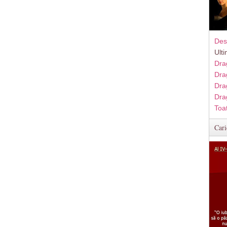
Des
Ult
Dra
Dra
Dra
Dra
Toa
Cari