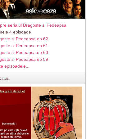
pre serialul Dragoste si Pedeapsa
imele 4 episoade
goste si Pedeapsa ep 62
goste si Pedeapsa ep 61
goste si Pedeapsa ep 60
goste si Pedeapsa ep 59
te episoadele...
caturi