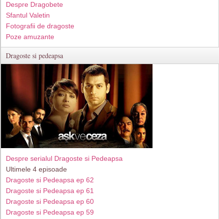
Despre Dragobete
Sfantul Valetin
Fotografii de dragoste
Poze amuzante
Dragoste si pedeapsa
Despre serialul Dragoste si Pedeapsa
Ultimele 4 episoade
Dragoste si Pedeapsa ep 62
Dragoste si Pedeapsa ep 61
Dragoste si Pedeapsa ep 60
Dragoste si Pedeapsa ep 59