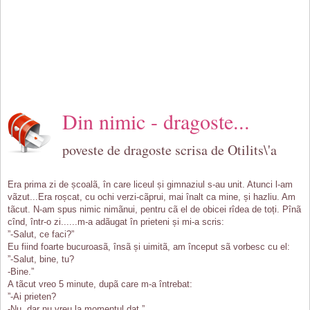
Din nimic - dragoste...
poveste de dragoste scrisa de Otilits\'a
Era prima zi de școalã, în care liceul și gimnaziul s-au unit. Atunci l-am
vãzut...Era roșcat, cu ochi verzi-cãprui, mai înalt ca mine, și hazliu. Am
tãcut. N-am spus nimic nimãnui, pentru cã el de obicei rîdea de toți. Pînã
cînd, într-o zi......m-a adãugat în prieteni și mi-a scris:
”-Salut, ce faci?”
Eu fiind foarte bucuroasã, însã și uimitã, am început sã vorbesc cu el:
”-Salut, bine, tu?
-Bine.”
A tãcut vreo 5 minute, dupã care m-a întrebat:
”-Ai prieten?
-Nu, dar nu vreu la momentul dat.”