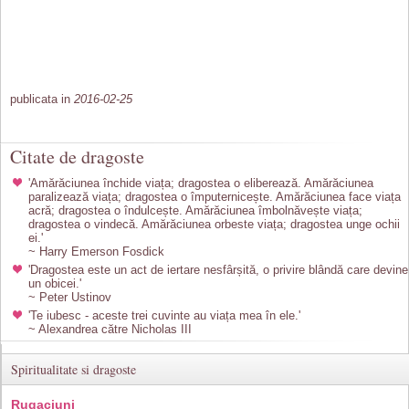
publicata in
2016-02-25
Citate de dragoste
'Amărăciunea închide viața; dragostea o eliberează. Amărăciunea
paralizează viața; dragostea o împuternicește. Amărăciunea face viața
acră; dragostea o îndulcește. Amărăciunea îmbolnăvește viața;
dragostea o vindecă. Amărăciunea orbeste viața; dragostea unge ochii
ei.'
~ Harry Emerson Fosdick
'Dragostea este un act de iertare nesfârșită, o privire blândă care devine
un obicei.'
~ Peter Ustinov
'Te iubesc - aceste trei cuvinte au viața mea în ele.'
~ Alexandrea către Nicholas III
Spiritualitate si dragoste
Rugaciuni