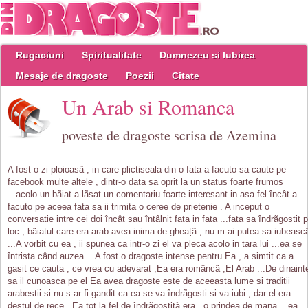
Rugaciuni
Spiritualitate
Dumnezeu si Iubirea
Mesaje de dragoste
Poezii
Citate
Un Arab si Romanca
poveste de dragoste scrisa de Azemina
A fost o zi ploioasã , in care plictiseala din o fata a facuto sa caute pe
facebook multe altele , dintr-o data sa oprit la un status foarte frumos
...acolo un bãiat a lãsat un comentariu foarte interesant in asa fel încât a
facuto pe aceea fata sa ii trimita o ceree de prietenie . A inceput o
conversatie intre cei doi încât sau întâlnit fata in fata ...fata sa îndrãgostit 
loc , bãiatul care era arab avea inima de gheațã , nu m-ai putea sa iubeasc
...A vorbit cu ea , ii spunea ca intr-o zi el va pleca acolo in tara lui ...ea se
întrista când auzea ...A fost o dragoste intense pentru Ea , a simtit ca a
gasit ce cauta , ce vrea cu adevarat ,Ea era româncã ,El Arab ...De dinaint
sa il cunoasca pe el Ea avea dragoste este de aceeasta lume si traditii
arabestii si nu s-ar fi gandit ca ea se va îndrãgosti si va iubi , dar el era
destul de rece , Ea tot la fel de îndrãgostitã era...o prindea de mana ...ea