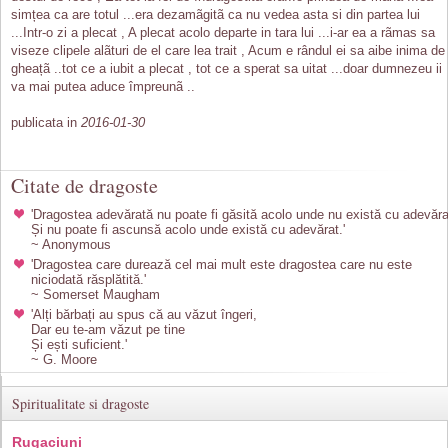
simțea ca are totul ...era dezamãgitã ca nu vedea asta si din partea lui
...Intr-o zi a plecat , A plecat acolo departe in tara lui ...i-ar ea a rãmas sa
viseze clipele alãturi de el care lea trait , Acum e rândul ei sa aibe inima de
gheațã ..tot ce a iubit a plecat , tot ce a sperat sa uitat ...doar dumnezeu ii
va mai putea aduce împreunã ..
publicata in
2016-01-30
Citate de dragoste
'Dragostea adevărată nu poate fi găsită acolo unde nu există cu adevăra
Și nu poate fi ascunsă acolo unde există cu adevărat.'
~ Anonymous
'Dragostea care durează cel mai mult este dragostea care nu este
niciodată răsplătită.'
~ Somerset Maugham
'Alți bărbați au spus că au văzut îngeri,
Dar eu te-am văzut pe tine
Și ești suficient.'
~ G. Moore
Spiritualitate si dragoste
Rugaciuni