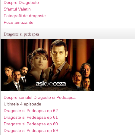
Despre Dragobete
Sfantul Valetin
Fotografii de dragoste
Poze amuzante
Dragoste si pedeapsa
Despre serialul Dragoste si Pedeapsa
Ultimele 4 episoade
Dragoste si Pedeapsa ep 62
Dragoste si Pedeapsa ep 61
Dragoste si Pedeapsa ep 60
Dragoste si Pedeapsa ep 59