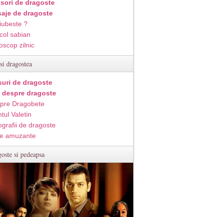
isori de dragoste
aje de dragoste
iubeste ?
col sabian
oscop zilnic
si dragostea
suri de dragoste
i despre dragoste
pre Dragobete
tul Valetin
ografii de dragoste
e amuzante
oste si pedeapsa