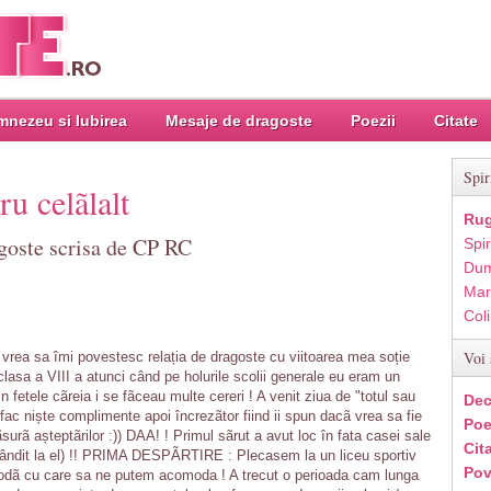
nezeu si Iubirea
Mesaje de dragoste
Poezii
Citate
Spir
u celãlalt
Rug
goste scrisa de CP RC
Spir
Dum
Mar
Col
Voi 
rea sa îmi povestesc relația de dragoste cu viitoarea mea soție
clasa a VIII a atunci când pe holurile scolii generale eu eram un
n fetele cãreia i se fãceau multe cereri ! A venit ziua de "totul sau
Dec
ii fac niște complimente apoi încrezãtor fiind ii spun dacã vrea sa fie
Poe
urã așteptãrilor :)) DAA! ! Primul sãrut a avut loc în fata casei sale
Cit
gândit la el) !! PRIMA DESPÃRTIRE : Plecasem la un liceu sportiv
Pov
todã cu care sa ne putem acomoda ! A trecut o perioada cam lunga