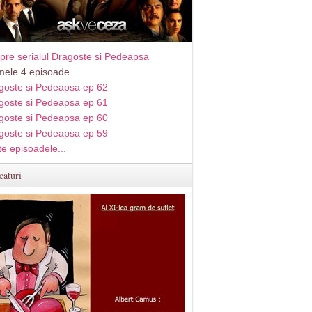
pre serialul Dragoste si Pedeapsa
imele 4 episoade
goste si Pedeapsa ep 62
goste si Pedeapsa ep 61
goste si Pedeapsa ep 60
goste si Pedeapsa ep 59
te episoadele...
caturi