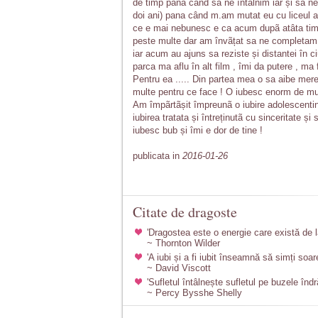
de timp pana când sa ne întâlnim iar și sa
doi ani) pana când m.am mutat eu cu liceul ac
ce e mai nebunesc e ca acum dupã atâta timp 
peste multe dar am învãțat sa ne completam go
iar acum au ajuns sa reziste și distantei în c
parca ma aflu în alt film , îmi da putere , ma
Pentru ea ..... Din partea mea o sa aibe mereu
multe pentru ce face ! O iubesc enorm de mul
Am împãrtãșit împreunã o iubire adolescentina
iubirea tratata și întreținutã cu sinceritate ș
iubesc bub și îmi e dor de tine !
publicata in
2016-01-26
Citate de dragoste
'Dragostea este o energie care există de l
~ Thornton Wilder
'A iubi și a fi iubit înseamnă să simți soar
~ David Viscott
'Sufletul întâlnește sufletul pe buzele îndră
~ Percy Bysshe Shelly