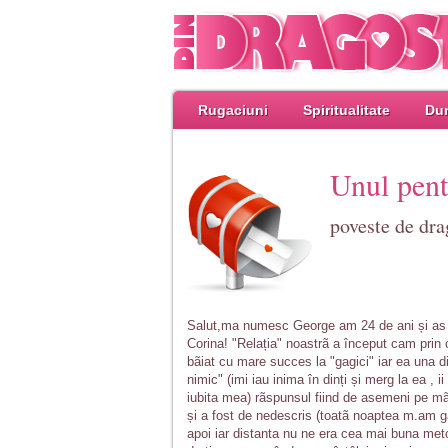
Rugaciuni
Spiritualitate
Dum
Unul pentr
poveste de dra
Salut,ma numesc George am 24 de ani și as v
Corina! "Relația" noastrã a început cam prin 
bãiat cu mare succes la "gagici" iar ea una di
nimic" (imi iau inima în dinți și merg la ea , 
iubita mea) rãspunsul fiind de asemeni pe mãs
și a fost de nedescris (toatã noaptea m.am 
apoi iar distanta nu ne era cea mai buna me