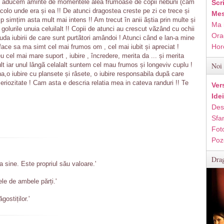
 ne aducem aminte de momentele alea frumoase de copii nebuni (cam
Scr
olo unde era și ea !! De atunci dragostea creste pe zi ce trece și
Mes
simțim asta mult mai intens !! Am trecut în anii ãștia prin multe și
Ma 
lurile unuia celuilalt !! Copii de atunci au crescut vãzând cu ochii
Ora
iuda iubirii de care sunt purtãtori amândoi ! Atunci când e lan-a mine
Hor
 face sa ma simt cel mai frumos om , cel mai iubit și apreciat !
 cel mai mare suport , iubire , încredere, merita da ... și merita
t iar unul lângã celalalt suntem cel mau frumos și longeviv cuplu !
Noi 
,o iubire cu plansete și râsete, o iubire responsabila dupã care
i seriozitate ! Cam asta e descria relatia mea in cateva randuri !! Te
Ver
Ide
Des
Sfan
Fot
Poz
Drag
a sine. Este propriul său valoare.'
ele de ambele părți.'
gostiților.'