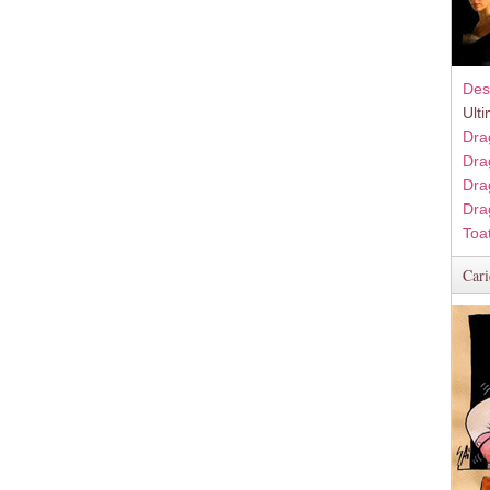
Des
Ult
Dra
Dra
Dra
Dra
Toa
Cari