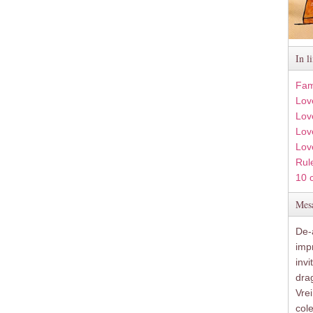
In l
Fam
Lov
Lov
Love
Lov
Rule
10 
Mesa
De-a
imp
inv
drag
Vre
col