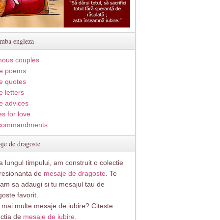
imba engleza
ous couples
e poems
e quotes
 letters
e advices
s for love
commandments
je de dragoste
 lungul timpului, am construit o colectie
resionanta de
mesaje de dragoste
. Te
itam sa adaugi si tu mesajul tau de
oste favorit.
i mai multe mesaje de iubire? Citeste
ectia de
mesaje de iubire.