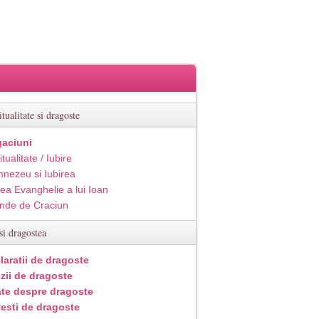
itualitate si dragoste
aciuni
itualitate / Iubire
nezeu si Iubirea
ea Evanghelie a lui Ioan
inde de Craciun
si dragostea
laratii de dragoste
zii de dragoste
ate despre dragoste
esti de dragoste