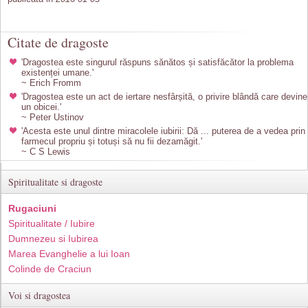
Citate de dragoste
'Dragostea este singurul răspuns sănătos și satisfăcător la problema
existenței umane.'
~ Erich Fromm
'Dragostea este un act de iertare nesfârșită, o privire blândă care devine
un obicei.'
~ Peter Ustinov
'Acesta este unul dintre miracolele iubirii: Dă ... puterea de a vedea prin
farmecul propriu și totuși să nu fii dezamăgit.'
~ C S Lewis
Spiritualitate si dragoste
Rugaciuni
Spiritualitate / Iubire
Dumnezeu si Iubirea
Marea Evanghelie a lui Ioan
Colinde de Craciun
Voi si dragostea