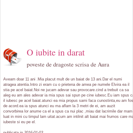
O iubite in darat
poveste de dragoste scrisa de Aura
Aveam doar 11 ani .Mia placut mult de un baiat de 13 ani.Dar el numi
atragea atentia.Intro zi eram cu o prietena de amea pe numele Elvira ea il
stia pe acel baiat.Noi ne jucam adevar sau provocare.cind a trebuit ca sa
aleg eu am ales adevar ia mia spus sai spun pe cine iubesc.Eu iam spus c
il iubesc pe acel baiat.atunci ea mia propus sami faca cunostinta,eu am fos
de acord.ea ia spus atunci eu ma aflam la 3 metri de ei, am auzit
convorbirea lor anume ca el a spus ca nui plac ,miau dat lacrimile dar mam
luat in mini cu timpul lam uitat.acum am intilnit alt baiat mai frumos care m
iubeste si eu pe el.
publicata in
2016-01-03