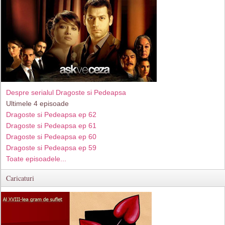
Despre serialul Dragoste si Pedeapsa
Ultimele 4 episoade
Dragoste si Pedeapsa ep 62
Dragoste si Pedeapsa ep 61
Dragoste si Pedeapsa ep 60
Dragoste si Pedeapsa ep 59
Toate episoadele...
Caricaturi