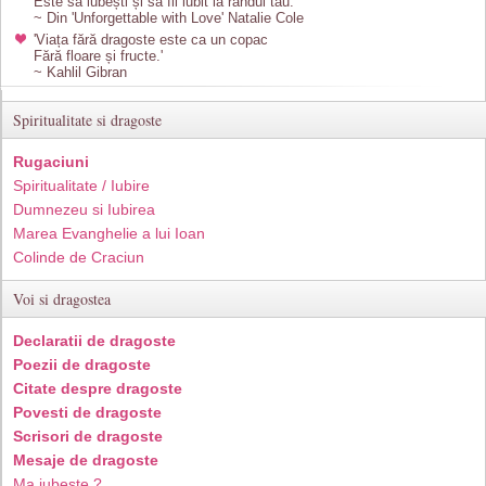
Este să iubești și să fii iubit la rândul tău.'
~ Din 'Unforgettable with Love' Natalie Cole
'Viața fără dragoste este ca un copac
Fără floare și fructe.'
~ Kahlil Gibran
Spiritualitate si dragoste
Rugaciuni
Spiritualitate / Iubire
Dumnezeu si Iubirea
Marea Evanghelie a lui Ioan
Colinde de Craciun
Voi si dragostea
Declaratii de dragoste
Poezii de dragoste
Citate despre dragoste
Povesti de dragoste
Scrisori de dragoste
Mesaje de dragoste
Ma iubeste ?