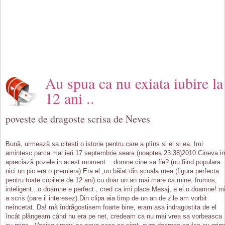
Au spua ca nu exiata iubire la
12 ani ..
poveste de dragoste scrisa de Neves
Bunã, urmeazã sa citești o istorie pentru care a plîns si el si ea. Imi
amintesc parca mai ieri 17 septembrie seara (noaptea 23:38)2010.Cineva i
apreciazã pozele in acest moment....domne cine sa fie? (nu fiind populara
nici un pic era o premiera).Era el ,un bãiat din școala mea (figura perfecta
pentru toate copilele de 12 ani) cu doar un an mai mare ca mine, frumos,
inteligent...o doamne e perfect , cred ca imi place.Mesaj, e el.o doamne! mi
a scris (oare il interesez).Din clipa aia timp de un an de zile am vorbit
neîncetat. Da! mã îndrãgostisem foarte bine, eram asa indragostita de el
încât plângeam când nu era pe net, credeam ca nu mai vrea sa vorbeasca