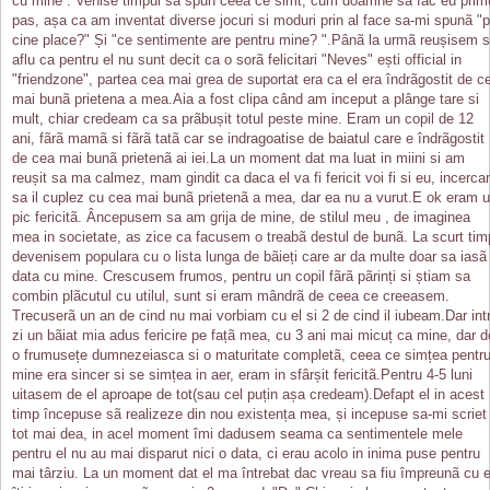
cu mine . Venise timpul sa spun ceea ce simt, cum doamne sa fac eu prim
pas, așa ca am inventat diverse jocuri si moduri prin al face sa-mi spunã "
cine place?" Și "ce sentimente are pentru mine? ".Pânã la urmã reușisem 
aflu ca pentru el nu sunt decit ca o sorã felicitari "Neves" ești official in
"friendzone", partea cea mai grea de suportat era ca el era îndrãgostit de c
mai bunã prietena a mea.Aia a fost clipa când am inceput a plânge tare si
mult, chiar credeam ca sa prãbușit totul peste mine. Eram un copil de 12
ani, fãrã mamã si fãrã tatã car se indragoatise de baiatul care e îndrãgostit
de cea mai bunã prietenã ai iei.La un moment dat ma luat in miini si am
reușit sa ma calmez, mam gindit ca daca el va fi fericit voi fi si eu, incerc
sa il cuplez cu cea mai bunã prietenã a mea, dar ea nu a vurut.E ok eram 
pic fericitã. Âncepusem sa am grija de mine, de stilul meu , de imaginea
mea in societate, as zice ca facusem o treabã destul de bunã. La scurt tim
devenisem populara cu o lista lunga de bãieți care ar da multe doar sa iasã
data cu mine. Crescusem frumos, pentru un copil fãrã pãrinți si știam sa
combin plãcutul cu utilul, sunt si eram mândrã de ceea ce creeasem.
Trecuserã un an de cind nu mai vorbiam cu el si 2 de cind il iubeam.Dar int
zi un bãiat mia adus fericire pe fațã mea, cu 3 ani mai micuț ca mine, dar d
o frumusețe dumnezeiasca si o maturitate completã, ceea ce simțea pentr
mine era sincer si se simțea in aer, eram in sfârșit fericitã.Pentru 4-5 luni
uitasem de el aproape de tot(sau cel puțin așa credeam).Defapt el in acest
timp începuse sã realizeze din nou existența mea, și incepuse sa-mi scriet
tot mai dea, in acel moment îmi dadusem seama ca sentimentele mele
pentru el nu au mai disparut nici o data, ci erau acolo in inima puse pentru
mai târziu. La un moment dat el ma întrebat dac vreau sa fiu împreunã cu e