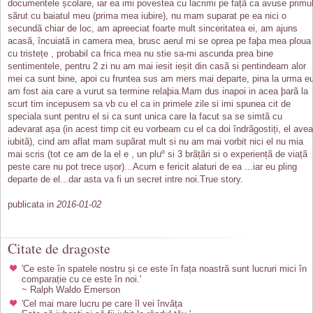
documentele școlare, iar ea imi povestea cu lacrimi pe fațã ca avuse primu
sãrut cu baiatul meu (prima mea iubire), nu mam suparat pe ea nici o
secundã chiar de loc, am apreeciat foarte mult sinceritatea ei, am ajuns
acasã, încuiatã in camera mea, brusc aerul mi se oprea pe faþa mea ploua
cu tristețe , probabil ca frica mea nu stie sa-mi ascunda prea bine
sentimentele, pentru 2 zi nu am mai iesit ieșit din casã si pentindeam alor
mei ca sunt bine, apoi cu fruntea sus am mers mai departe, pina la urma e
am fost aia care a vurut sa termine relaþia.Mam dus inapoi in acea þarã la
scurt tim incepusem sa vb cu el ca in primele zile si imi spunea cit de
speciala sunt pentru el si ca sunt unica care la facut sa se simtã cu
adevarat așa (in acest timp cit eu vorbeam cu el ca doi îndrãgostiți, el avea
iubitã), cind am aflat mam supãrat mult si nu am mai vorbit nici el nu mia
mai scris (tot ce am de la el e , un pluº si 3 brãțãri si o experiențã de viațã
peste care nu pot trece ușor)...Acum e fericit alaturi de ea ...iar eu pling
departe de el...dar asta va fi un secret intre noi.True story.
publicata in
2016-01-02
Citate de dragoste
'Ce este în spatele nostru și ce este în fața noastră sunt lucruri mici în
comparație cu ce este în noi.'
~ Ralph Waldo Emerson
'Cel mai mare lucru pe care îl vei învăța