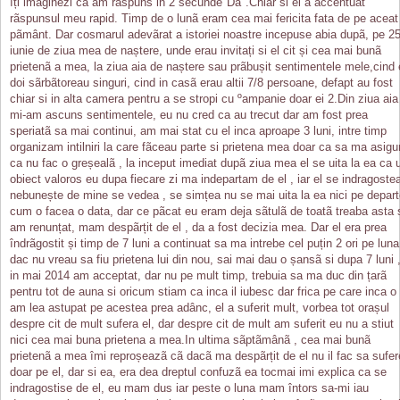
îți imaginezi ca am rãspuns in 2 secunde"Da".Chiar si el a accentuat
rãspunsul meu rapid. Timp de o lunã eram cea mai fericita fata de pe aceat
pãmânt. Dar cosmarul adevãrat a istoriei noastre incepuse abia dupã, pe 2
iunie de ziua mea de naștere, unde erau invitați si el cit și cea mai bunã
prietenã a mea, la ziua aia de naștere sau prãbușit sentimentele mele,cind 
doi sãrbãtoreau singuri, cind in casã erau altii 7/8 persoane, defapt au fost
chiar si in alta camera pentru a se stropi cu ºampanie doar ei 2.Din ziua aia
mi-am ascuns sentimentele, eu nu cred ca au trecut dar am fost prea
speriatã sa mai continui, am mai stat cu el inca aproape 3 luni, intre timp
organizam intilniri la care fãceau parte si prietena mea doar ca sa ma asigu
ca nu fac o greșealã , la inceput imediat dupã ziua mea el se uita la ea ca 
obiect valoros eu dupa fiecare zi ma indepartam de el , iar el se indragoste
nebunește de mine se vedea , se simțea nu se mai uita la ea nici pe depar
cum o facea o data, dar ce pãcat eu eram deja sãtulã de toatã treaba asta 
am renunțat, mam despãrțit de el , da a fost decizia mea. Dar el era prea
îndrãgostit și timp de 7 luni a continuat sa ma intrebe cel puțin 2 ori pe luna
dac nu vreau sa fiu prietena lui din nou, sai mai dau o șansã si dupa 7 luni 
in mai 2014 am acceptat, dar nu pe mult timp, trebuia sa ma duc din țarã
pentru tot de auna si oricum stiam ca inca il iubesc dar frica pe care inca o
am lea astupat pe acestea prea adânc, el a suferit mult, vorbea tot orașul
despre cit de mult sufera el, dar despre cit de mult am suferit eu nu a stiut
nici cea mai buna prietena a mea.In ultima sãptãmânã , cea mai bunã
prietenã a mea îmi reproșeazã cã dacã ma despãrțit de el nu il fac sa sufer
doar pe el, dar si ea, era dea dreptul confuzã ea tocmai imi explica ca se
indragostise de el, eu mam dus iar peste o luna mam întors sa-mi iau