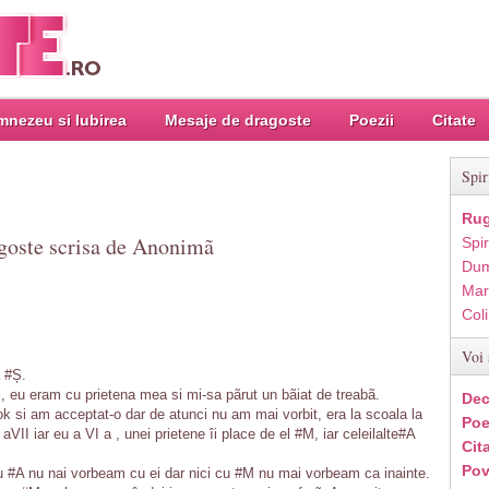
nezeu si Iubirea
Mesaje de dragoste
Poezii
Citate
Spir
Rug
agoste scrisa de Anonimã
Spir
Dum
Mar
Col
Voi 
a #Ș.
ui, eu eram cu prietena mea si mi-sa pãrut un bãiat de treabã.
Dec
k si am acceptat-o dar de atunci nu am mai vorbit, era la scoala la
Poe
VII iar eu a VI a , unei prietene îi place de el #M, iar celeilalte#A
Cit
Pov
 #A nu nai vorbeam cu ei dar nici cu #M nu mai vorbeam ca inainte.