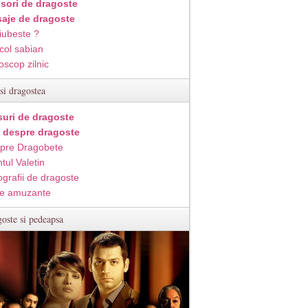
isori de dragoste
aje de dragoste
iubeste ?
col sabian
oscop zilnic
si dragostea
suri de dragoste
i despre dragoste
pre Dragobete
tul Valetin
ografii de dragoste
e amuzante
oste si pedeapsa