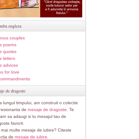
imba engleza
ous couples
e poems
e quotes
 letters
e advices
s for love
commandments
je de dragoste
 lungul timpului, am construit o colectie
resionanta de
mesaje de dragoste
. Te
itam sa adaugi si tu mesajul tau de
oste favorit.
i mai multe mesaje de iubire? Citeste
ectia de
mesaje de iubire.