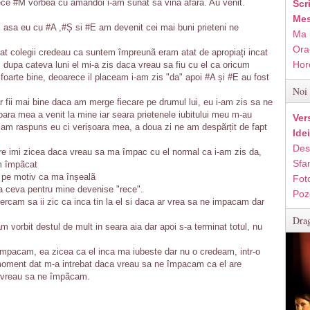
ece #M vorbea cu amândoi i-am sunat sa vina afarã. Au venit.
Scr
Mes
i asa eu cu #A ,#Ș si #E am devenit cei mai buni prieteni ne
Ma 
Ora
at colegii credeau ca suntem împreunã eram atat de apropiați incat
Hor
, dupa cateva luni el mi-a zis daca vreau sa fiu cu el ca oricum
oarte bine, deoarece il placeam i-am zis "da" apoi #A și #E au fost
Noi 
ar fii mai bine daca am merge fiecare pe drumul lui, eu i-am zis sa ne
ara mea a venit la mine iar seara prietenele iubitului meu m-au
Ver
 am raspuns eu ci verișoara mea, a doua zi ne am despãrțit de fapt
Ide
Des
re imi zicea daca vreau sa ma împac cu el normal ca i-am zis da,
Sfan
am împãcat
u pe motiv ca ma înșealã
Fot
ea ceva pentru mine devenise "rece".
Poz
cercam sa ii zic ca inca tin la el si daca ar vrea sa ne impacam dar
Drag
m vorbit destul de mult in seara aia dar apoi s-a terminat totul, nu
impacam, ea zicea ca el inca ma iubeste dar nu o credeam, intr-o
 moment dat m-a intrebat daca vreau sa ne împacam ca el are
a vreau sa ne împãcam.