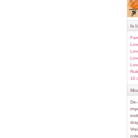
In l
Fam
Lov
Lov
Love
Lov
Rule
10 
Mesa
De-a
imp
inv
drag
Vre
col