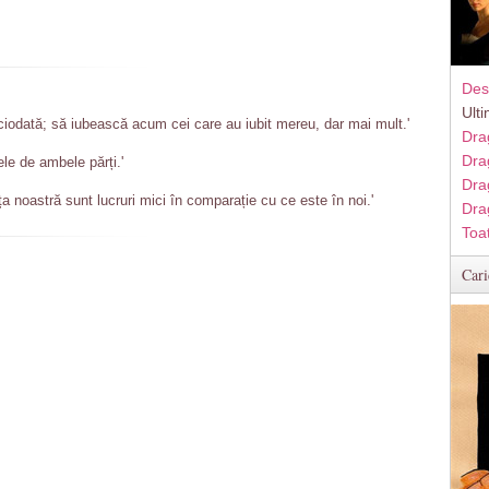
Des
Ult
ciodată; să iubească acum cei care au iubit mereu, dar mai mult.'
Dra
Dra
ele de ambele părți.'
Dra
ța noastră sunt lucruri mici în comparație cu ce este în noi.'
Dra
Toa
Cari