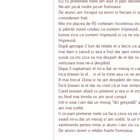
Eu cu prietenele mele am ieșit in parc deoar
Ne-am jucat multe jocuri frumoase.
De atunci am început sa iesim in fiecare zi s
consideram frați
Mie imi placea de #Ș vorbeam încontinuu inc
și pãrinții nostri credeu ca suntem împreunã 
lumea zice ca suntem împreunã si ca ne sta f
împreunã.
Dupã aproape 2 luni de relatie el a decis ca 
mai dam o șansã si asa a fost dar apoi veriso
sunat sa imi zica sa ma despart de el dar nu
verișoara mea ne-a despãrțit.
Dupa 3 saptamani el mi-a dat un mesaj in ca
inca țineam la el... si el la mine asa ca ne 
A mai trecut 1luna si ne am despãrțit din no
Încã țineam la el dar nu cred cã el mai simț
Cand ieseam afarã cu prietenii si era si el in
eu fiind mai timida nu am avut curajul.
Intr-o sear i-am dat un mesaj "din greșealã" a
am mai vorbit.
Ii ziceam prietenei mele sa faca ceva sa ne 
searã mi-a dat un mesaj si am vorbit, la un
sentimente pentru mine și atunci i-am zis c
De atunci avem o relație foarte frumoasa.