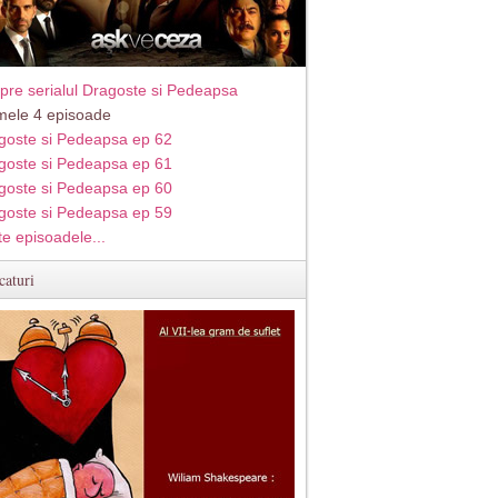
pre serialul Dragoste si Pedeapsa
imele 4 episoade
goste si Pedeapsa ep 62
goste si Pedeapsa ep 61
goste si Pedeapsa ep 60
goste si Pedeapsa ep 59
te episoadele...
caturi