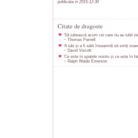
publicata in
2015-12-30
Citate de dragoste
'Să iubească acum cei care nu au iubit ni
~ Thomas Parnell
'A iubi și a fi iubit înseamnă să simți soar
~ David Viscott
'Ce este în spatele nostru și ce este în fa
~ Ralph Waldo Emerson