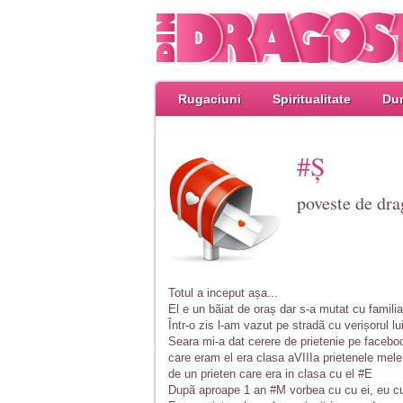
Rugaciuni
Spiritualitate
Dum
#Ș
poveste de dr
Totul a inceput așa...
El e un bãiat de oraș dar s-a mutat cu famili
Într-o zis l-am vazut pe stradã cu verișorul l
Seara mi-a dat cerere de prietenie pe faceboo
care eram el era clasa aVIIIa prietenele mele a
de un prieten care era in clasa cu el #E
Dupã aproape 1 an #M vorbea cu cu ei, eu cu