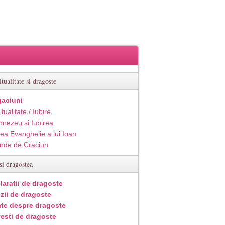
itualitate si dragoste
aciuni
itualitate / Iubire
nezeu si Iubirea
ea Evanghelie a lui Ioan
inde de Craciun
si dragostea
laratii de dragoste
zii de dragoste
ate despre dragoste
esti de dragoste