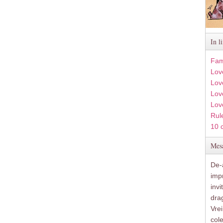
In l
Fam
Lov
Lov
Love
Lov
Rule
10 
Mesa
De-a
imp
inv
drag
Vre
col