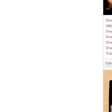
Des
Ult
Dra
Dra
Dra
Dra
Toa
Cari