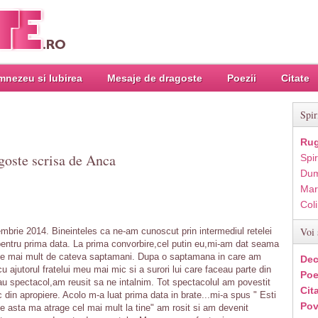
nezeu si Iubirea
Mesaje de dragoste
Poezii
Citate
Spir
Rug
goste scrisa de Anca
Spir
Dum
Mar
Col
Voi 
brie 2014. Bineinteles ca ne-am cunoscut prin intermediul retelei
s pentru prima data. La prima convorbire,cel putin eu,mi-am dat seama
tine mai mult de cateva saptamani. Dupa o saptamana in care am
Dec
u ajutorul fratelui meu mai mic si a surori lui care faceau parte din
Poe
u spectacol,am reusit sa ne intalnim. Tot spectacolul am povestit
Cit
c din apropiere. Acolo m-a luat prima data in brate...mi-a spus " Esti
Pov
te asta ma atrage cel mai mult la tine" am rosit si am devenit