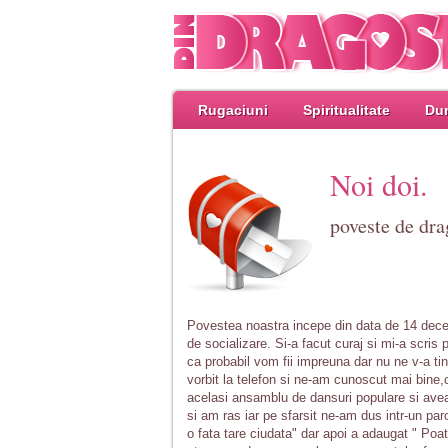
Rugaciuni
Spiritualitate
Dum
Noi doi.
poveste de dra
Povestea noastra incepe din data de 14 decem
de socializare. Si-a facut curaj si mi-a scri
ca probabil vom fii impreuna dar nu ne v-a 
vorbit la telefon si ne-am cunoscut mai bine,c
acelasi ansamblu de dansuri populare si avea
si am ras iar pe sfarsit ne-am dus intr-un par
o fata tare ciudata" dar apoi a adaugat " Poa