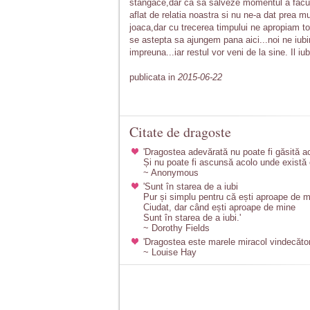
stangace,dar ca sa salveze momentul a facu
aflat de relatia noastra si nu ne-a dat prea 
joaca,dar cu trecerea timpului ne apropiam tot
se astepta sa ajungem pana aici...noi ne iub
impreuna...iar restul vor veni de la sine. Il iu
publicata in
2015-06-22
Citate de dragoste
'Dragostea adevărată nu poate fi găsită a
Și nu poate fi ascunsă acolo unde există 
~ Anonymous
'Sunt în starea de a iubi
Pur și simplu pentru că ești aproape de m
Ciudat, dar când ești aproape de mine
Sunt în starea de a iubi.'
~ Dorothy Fields
'Dragostea este marele miracol vindecător.
~ Louise Hay