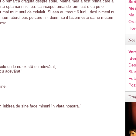
t o remarca draguta despre stele. Mama mea a fost prima care a
Scr
multe sptamani nici ea. La inceput amandoi am luat-o ca pe o
Mes
 mai mult unul de celalalt. Si asa au trecut 6 luni...desi nimeni nu
Ma 
im,urmatorul pas pe care ni-l dorim sa il facem este sa ne mutam
Ora
besc.
Hor
Noi 
Ver
Ide
Des
colo unde nu există cu adevărat,
cu adevărat.'
Sfan
Fot
Poz
ine.
Drag
 Iubirea de sine face minuni în viața noastră.'