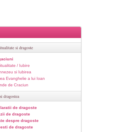
itualitate si dragoste
aciuni
itualitate / Iubire
nezeu si Iubirea
ea Evanghelie a lui Ioan
inde de Craciun
si dragostea
laratii de dragoste
zii de dragoste
ate despre dragoste
esti de dragoste