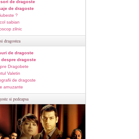
isori de dragoste
aje de dragoste
iubeste ?
col sabian
oscop zilnic
si dragostea
suri de dragoste
i despre dragoste
pre Dragobete
tul Valetin
ografii de dragoste
e amuzante
oste si pedeapsa