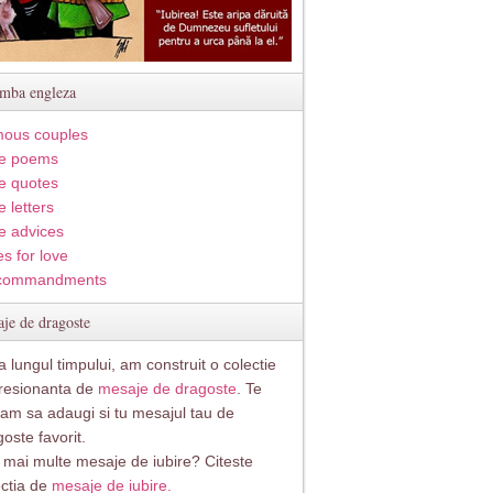
imba engleza
ous couples
e poems
e quotes
 letters
e advices
s for love
commandments
je de dragoste
 lungul timpului, am construit o colectie
resionanta de
mesaje de dragoste
. Te
itam sa adaugi si tu mesajul tau de
oste favorit.
i mai multe mesaje de iubire? Citeste
ectia de
mesaje de iubire.