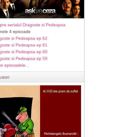
pre serialul Dragoste si Pedeapsa
imele 4 episoade
goste si Pedeapsa ep 62
goste si Pedeapsa ep 61
goste si Pedeapsa ep 60
goste si Pedeapsa ep 59
te episoadele...
caturi