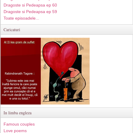
Dragoste si Pedeapsa ep 60
Dragoste si Pedeapsa ep 59
Toate episoadele...
Caricaturi
In limba engleza
Famous couples
Love poems