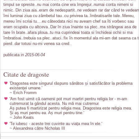
timpul se opreste..nu mai conta cine era împrejur..numai conta nimeni si
nimic. Din ziua aia..eram de nedespartit..ne vedeam rar dar când te vedea
îmi luminai ziua cu zâmbetul tau..cu privirea ta..îmbratisarile tale..Mereu,
mereu îmi scriai tu....eu câteodata nici nu aveam chef sa îti vorbesc sau
eram ocupata cu altceva..Dar în ziua înainte sa plec..ma strângeai asa de
tare în brate..afara ploua..tu ma cuprindeai toata si închideai ochii si ma
îmbratisai..trebuia sa plec..atuci..fix în momentul ala mi-am dat seama ca 
pierd..dar totusi nu-mi venea sa cred..
publicata in
2015-06-04
Citate de dragoste
'Dragostea este singurul răspuns sănătos și satisfăcător la problema
existenței umane.'
~ Erich Fromm
'Am fost uimit că oamenii pot muri martiri pentru religia lor - m-am
cutremurat la gândul acesta. Nu mă mai cutremur.
Aș putea fi martirizat pentru religia mea. Dragostea este religia mea.
Și aș muri pentru ea. Aș muri pentru tine.'
~ John Keats
'Te iubesc - aceste trei cuvinte au viața mea în ele.'
~ Alexandrea către Nicholas III