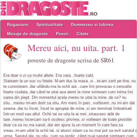
Rugaciuni
Spiritualitate
Dumnezeu si Iubirea
Mesaje de dragoste
Poezii
Citate
Mereu aici, nu uita. part. 1
poveste de dragoste scrisa de SR61
Era doar o zi ca multe altele. Era vara...foarte cald.
Stateam la un suc cu fetele. M-am dus la masa..si ..te-am zarit pe tine..nu
te cunosteam..dar uitându-ma la ochii aia ..care îmi provocau o senzatie
foarte ciudata..dar când te uitai asa atent la mine simteam cum inima îmi
sarea din piept. Din momentul acela mereu te uitai la mine..de ce? nu
stiu...mereu mi-am dorit sa stiu. Am mers în parc..vorbisem..nu mi-am dat
seama..dar tu încet, încet te apropiai de mine..si am terminat îmbratisati
într-un mod sau altul. Ochii tai se uita la ai mei..straucesc atât de
tare..mereu încercam sa-ti ocolesc privirea..si vorbeam de toate prostiile
doar ca sa nu ma saruti..dar am ajuns la un moment în care fara sa
vreau..m-am uitat la ochii tai..si atunci stiam ca nu mai pot sa evit sarutul 
urma..Sarutul ala..nu stiu..cum sa explic..când m-ai sarutat simteam cum