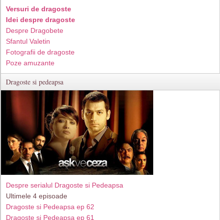
Versuri de dragoste
Idei despre dragoste
Despre Dragobete
Sfantul Valetin
Fotografii de dragoste
Poze amuzante
Dragoste si pedeapsa
Despre serialul Dragoste si Pedeapsa
Ultimele 4 episoade
Dragoste si Pedeapsa ep 62
Dragoste si Pedeapsa ep 61