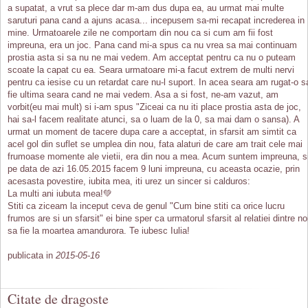
a supatat, a vrut sa plece dar m-am dus dupa ea, au urmat mai multe
saruturi pana cand a ajuns acasa... incepusem sa-mi recapat increderea in
mine. Urmatoarele zile ne comportam din nou ca si cum am fii fost
impreuna, era un joc. Pana cand mi-a spus ca nu vrea sa mai continuam
prostia asta si sa nu ne mai vedem. Am acceptat pentru ca nu o puteam
scoate la capat cu ea. Seara urmatoare mi-a facut extrem de multi nervi
pentru ca iesise cu un retardat care nu-l suport. In acea seara am rugat-o s
fie ultima seara cand ne mai vedem. Asa a si fost, ne-am vazut, am
vorbit(eu mai mult) si i-am spus "Ziceai ca nu iti place prostia asta de joc,
hai sa-l facem realitate atunci, sa o luam de la 0, sa mai dam o sansa). A
urmat un moment de tacere dupa care a acceptat, in sfarsit am simtit ca
acel gol din suflet se umplea din nou, fata alaturi de care am trait cele mai
frumoase momente ale vietii, era din nou a mea. Acum suntem impreuna, s
pe data de azi 16.05.2015 facem 9 luni impreuna, cu aceasta ocazie, prin
acesasta povestire, iubita mea, iti urez un sincer si calduros:
La multi ani iubuta mea!💚
Stiti ca ziceam la inceput ceva de genul "Cum bine stiti ca orice lucru
frumos are si un sfarsit" ei bine sper ca urmatorul sfarsit al relatiei dintre no
sa fie la moartea amandurora. Te iubesc Iulia!
publicata in
2015-05-16
Citate de dragoste