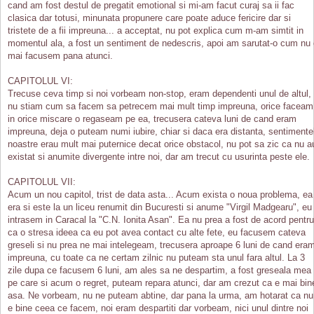
cand am fost destul de pregatit emotional si mi-am facut curaj sa ii fac
clasica dar totusi, minunata propunere care poate aduce fericire dar si
tristete de a fii impreuna... a acceptat, nu pot explica cum m-am simtit in
momentul ala, a fost un sentiment de nedescris, apoi am sarutat-o cum nu
mai facusem pana atunci.
CAPITOLUL VI:
Trecuse ceva timp si noi vorbeam non-stop, eram dependenti unul de altul,
nu stiam cum sa facem sa petrecem mai mult timp impreuna, orice faceam
in orice miscare o regaseam pe ea, trecusera cateva luni de cand eram
impreuna, deja o puteam numi iubire, chiar si daca era distanta, sentimente
noastre erau mult mai puternice decat orice obstacol, nu pot sa zic ca nu a
existat si anumite divergente intre noi, dar am trecut cu usurinta peste ele.
CAPITOLUL VII:
Acum un nou capitol, trist de data asta... Acum exista o noua problema, ea
era si este la un liceu renumit din Bucuresti si anume "Virgil Madgearu", eu
intrasem in Caracal la "C.N. Ionita Asan". Ea nu prea a fost de acord pentru
ca o stresa ideea ca eu pot avea contact cu alte fete, eu facusem cateva
greseli si nu prea ne mai intelegeam, trecusera aproape 6 luni de cand era
impreuna, cu toate ca ne certam zilnic nu puteam sta unul fara altul. La 3
zile dupa ce facusem 6 luni, am ales sa ne despartim, a fost greseala mea
pe care si acum o regret, puteam repara atunci, dar am crezut ca e mai bin
asa. Ne vorbeam, nu ne puteam abtine, dar pana la urma, am hotarat ca nu
e bine ceea ce facem, noi eram despartiti dar vorbeam, nici unul dintre noi