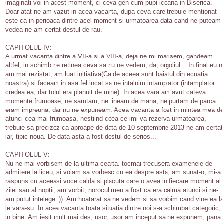
imaginati voi in acest moment, ci ceva gen cum pupi icoana in Biserica.
Doar atat ne-am vazut in acea vacanta, dupa ceva care trebuie mentionat
este ca in perioada dintre acel moment si urmatoarea data cand ne puteam
vedea ne-am certat destul de rau.
CAPITOLUL IV:
A urmat vacanta dintre a VII-a si a VIII-a, deja ne mi marisem, gandeam
altfel, in schimb ne retinea ceva sa nu ne vedem, da, orgoliul... In final eu n
am mai rezistat, am luat initiativa(Ca de aceea sunt baiatul din ecuatia
noastra) si faceam in asa fel incat sa ne intalnim intamplator (intamplator
credea ea, dar totul era planuit de mine). In acea vara am avut cateva
momente frumoase, ne sarutam, ne tineam de mana, ne purtam de parca
eram impreuna, dar nu ne expuneam. Acea vacanta a fost in mintea mea d
atunci cea mai frumoasa, nestiind ceea ce imi va rezerva urmatoarea,
trebuie sa precizez ca aproape de data de 10 septembrie 2013 ne-am certa
iar, tipic noua. De data asta a fost destul de serios...
CAPITOLUL V:
Nu ne mai vorbisem de la ultima cearta, tocmai trecusera examenele de
admitere la liceu, si voiam sa vorbesc cu ea despre asta, am sunat-o, mi-a
raspuns cu aceeasi voce calda si placuta care o avea in fiecare moment al
zilei sau al noptii, am vorbit, norocul meu a fost ca era calma atunci si ne-
am putut intelege :)). Am hoatarat sa ne vedem si sa vorbim cand vine ea l
le vara-su. In acea vacanta toata situatia dintre noi s-a schimbat categoric,
in bine. Am iesit mult mai des, usor, usor am inceput sa ne expunem, pana