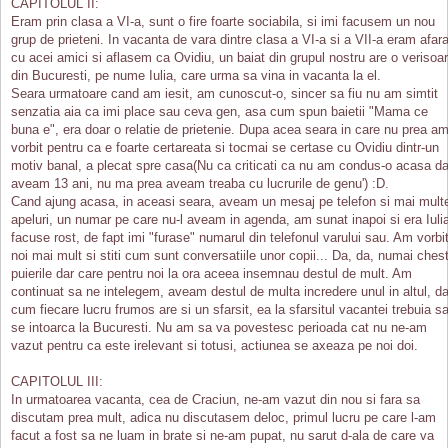
CAPITOLUL II:
Eram prin clasa a VI-a, sunt o fire foarte sociabila, si imi facusem un nou
grup de prieteni. In vacanta de vara dintre clasa a VI-a si a VII-a eram afar
cu acei amici si aflasem ca Ovidiu, un baiat din grupul nostru are o verisoa
din Bucuresti, pe nume Iulia, care urma sa vina in vacanta la el.
Seara urmatoare cand am iesit, am cunoscut-o, sincer sa fiu nu am simtit
senzatia aia ca imi place sau ceva gen, asa cum spun baietii "Mama ce
buna e", era doar o relatie de prietenie. Dupa acea seara in care nu prea a
vorbit pentru ca e foarte certareata si tocmai se certase cu Ovidiu dintr-un
motiv banal, a plecat spre casa(Nu ca criticati ca nu am condus-o acasa da
aveam 13 ani, nu ma prea aveam treaba cu lucrurile de genu') :D.
Cand ajung acasa, in aceasi seara, aveam un mesaj pe telefon si mai mult
apeluri, un numar pe care nu-l aveam in agenda, am sunat inapoi si era Iuli
facuse rost, de fapt imi "furase" numarul din telefonul varului sau. Am vorbi
noi mai mult si stiti cum sunt conversatiile unor copii... Da, da, numai chest
puierile dar care pentru noi la ora aceea insemnau destul de mult. Am
continuat sa ne intelegem, aveam destul de multa incredere unul in altul, da
cum fiecare lucru frumos are si un sfarsit, ea la sfarsitul vacantei trebuia s
se intoarca la Bucuresti. Nu am sa va povestesc perioada cat nu ne-am
vazut pentru ca este irelevant si totusi, actiunea se axeaza pe noi doi.
CAPITOLUL III:
In urmatoarea vacanta, cea de Craciun, ne-am vazut din nou si fara sa
discutam prea mult, adica nu discutasem deloc, primul lucru pe care l-am
facut a fost sa ne luam in brate si ne-am pupat, nu sarut d-ala de care va