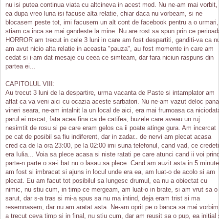
nu isi putea continua viata cu altcineva in acest mod. Nu ne-am mai vorbit,
ea dupa vreo luna isi facuse alta relatie, chiar daca nu vorbeam, si ne
blocasem peste tot, imi facusem un alt cont de facebook pentru a o urmari,
stiam ca inca se mai gandeste la mine. Nu are rost sa spun prin ce perioad
HORROR am trecut in cele 3 luni in care am fost despartiti, ganditi-va ca n
am avut nicio alta relatie in aceasta "pauza", au fost momente in care am
cedat si i-am dat mesaje cu ceea ce simteam, dar fara niciun raspuns din
partea ei...
CAPITOLUL VIII:
Au trecut 3 luni de la despartire, urma vacanta de Paste si intamplator am
aflat ca va veni aici cu ocazia aceste sarbatori. Nu ne-am vazut deloc pana
vineri seara, ne-am intalnit la un local de aici, era mai frumoasa ca niciodat
parul ei roscat, fata acea fina ca de catifea, buzele care aveau un ruj
nesimtit de rosu si pe care eram gelos ca ii poate atinge gura. Am incercat
pe cat de posibil sa fiu indiferent, dar in zadar.. de nervi am plecat acasa
cred ca de la ora 23:00, pe la 02:00 imi suna telefonul, cand vad, ce credeti
era Iulia... Voia sa plece acasa si niste ratati pe care atunci cand ii voi prin
parte-n parte o sa-i bat nu o lasau sa plece. Cand am auzit asta in 5 minute
am fost si imbracat si ajuns in locul unde era ea, am luat-o de acolo si am
plecat. Eu am facut tot posibilul sa lungesc drumul, ea nu a obiectat cu
nimic, nu stiu cum, in timp ce mergeam, am luat-o in brate, si am vrut sa o
sarut, dar s-a tras si mi-a spus sa nu ma intind, deja eram trist si ma
resemnasem, dar nu am aratat asta. Ne-am oprit pe o banca sa mai vorbim
a trecut ceva timp si in final, nu stiu cum, dar am reusit sa o pup, ea initial 