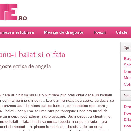
nezeu si Iubirea
Mesaje de dragoste
Poezii
Citate
Spir
nu-i baiat si o fata
Rug
goste scrisa de angela
Spir
Dum
Mar
Col
Voi 
i care au vrut sa iasa la o plimbare prin oras chiar daca un locuaiu
lor cei mai buni ia-u insotit .. Era o zi frumoasa cu soare, au decis sa
se priveau asa de intens dar pe furis ;) , se indreptau spre parc ,
Dec
4.. baiatu incepu sa se urce sus pe topogane unde era un fel de
Poe
e ,si incepu jocu adevar sau provocare.. Au inceput cu chesti mici
Cit
 celuilalt .. fata timida se inrosa repede, incepu sa rada .. era
Pov
ent de neoprit .. ai placea la nebunie .. baiatu la fel ca si ea