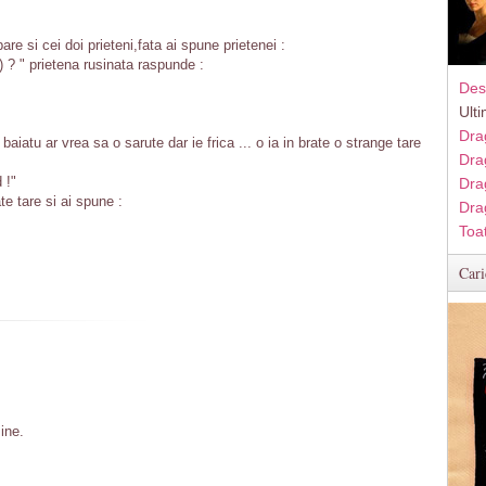
e si cei doi prieteni,fata ai spune prietenei :
)) ? " prietena rusinata raspunde :
Des
Ult
Dra
baiatu ar vrea sa o sarute dar ie frica ... o ia in brate o strange tare
Dra
 !"
Dra
te tare si ai spune :
Dra
Toa
Cari
ine.