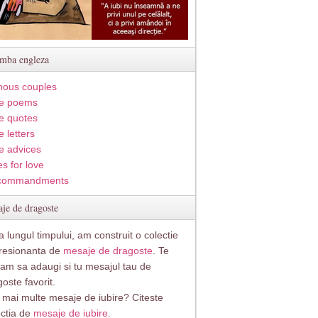
imba engleza
ous couples
e poems
e quotes
 letters
e advices
s for love
commandments
je de dragoste
 lungul timpului, am construit o colectie
resionanta de
mesaje de dragoste
. Te
itam sa adaugi si tu mesajul tau de
oste favorit.
i mai multe mesaje de iubire? Citeste
ectia de
mesaje de iubire.