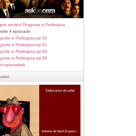
pre serialul Dragoste si Pedeapsa
imele 4 episoade
goste si Pedeapsa ep 62
goste si Pedeapsa ep 61
goste si Pedeapsa ep 60
goste si Pedeapsa ep 59
te episoadele...
caturi