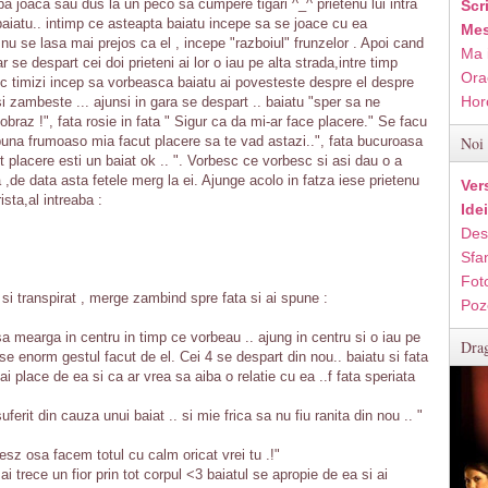
 joaca sau dus la un peco sa cumpere tigari ^_^ prietenu lui intra
Scr
 baiatu.. intimp ce asteapta baiatu incepe sa se joace cu ea
Mes
nu se lasa mai prejos ca el , incepe "razboiul" frunzelor . Apoi cand
Ma 
r se despart cei doi prieteni ai lor o iau pe alta strada,intre timp
Ora
pic timizi incep sa vorbeasca baiatu ai povesteste despre el despre
Hor
 si zambeste ... ajunsi in gara se despart .. baiatu "sper sa ne
braz !", fata rosie in fata " Sigur ca da mi-ar face placere." Se facu
buna frumoaso mia facut placere sa te vad astazi..", fata bucuroasa
Noi 
t placere esti un baiat ok .. ". Vorbesc ce vorbesc si asi dau o a
a ,de data asta fetele merg la ei. Ajunge acolo in fatza iese prietenu
Ver
rista,al intreaba :
Ide
Des
Sfan
Fot
 si transpirat , merge zambind spre fata si ai spune :
Poz
a mearga in centru in timp ce vorbeau .. ajung in centru si o iau pe
Drag
use enorm gestul facut de el. Cei 4 se despart din nou.. baiatu si fata
 place de ea si ca ar vrea sa aiba o relatie cu ea ..f fata speriata
erit din cauza unui baiat .. si mie frica sa nu fiu ranita din nou .. "
sesz osa facem totul cu calm oricat vrei tu .!"
i trece un fior prin tot corpul <3 baiatul se apropie de ea si ai