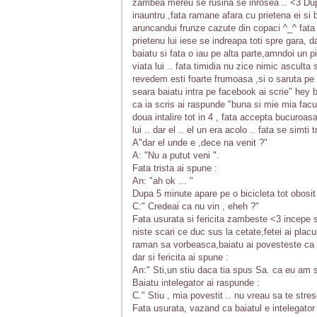
zambea mereu se rusina se inrosea .. <3 Dupa
inauntru ,fata ramane afara cu prietena ei si
aruncandui frunze cazute din copaci ^_^ fata 
prietenu lui iese se indreapa toti spre gara, da
baiatu si fata o iau pe alta parte,amndoi un 
viata lui .. fata timidia nu zice nimic asculta
revedem esti foarte frumoasa ,si o saruta pe o
seara baiatu intra pe facebook ai scrie" hey 
ca ia scris ai raspunde "buna si mie mia facu
doua intalire tot in 4 , fata accepta bucuroas
lui .. dar el .. el un era acolo .. fata se simti t
A"dar el unde e ,dece na venit ?"
A: "Nu a putut veni ".
Fata trista ai spune :
An: "ah ok ... "
Dupa 5 minute apare pe o bicicleta tot obosit
C:" Credeai ca nu vin , eheh ?"
Fata usurata si fericita zambeste <3 incepe s
niste scari ce duc sus la cetate,fetei ai plac
raman sa vorbeasca,baiatu ai povesteste ca ai
dar si fericita ai spune :
An:" Sti,un stiu daca tia spus Sa. ca eu am suf
Baiatu intelegator ai raspunde :
C." Stiu , mia povestit .. nu vreau sa te stre
Fata usurata, vazand ca baiatul e intelegator a