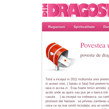
Rugaciuni
Spiritualitate
Dum
Povestea u
poveste de dra
Totul a inceput in 2011 multumita unor prieten
in aceasi oras, ( baiatu si fata) find prieteni 
iasa in accea zi . Erau foarte timizi amndoi ,
acolo unde au ajuns sau pus pe o banca toti 
casuta .. :) au inceput sa vorbeasca ,sa cant
prostesti dar haioase.. se priveau zambeau unu
ceva ce na mai simtit niciodata ,era un sentim