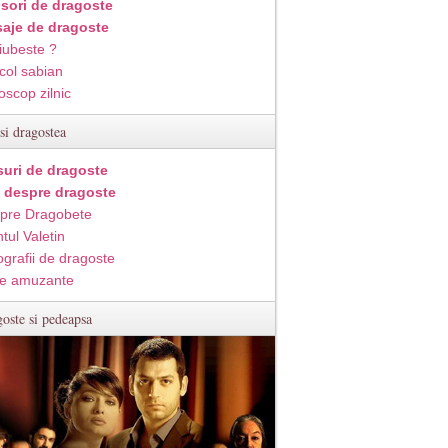
isori de dragoste
aje de dragoste
iubeste ?
col sabian
oscop zilnic
si dragostea
suri de dragoste
i despre dragoste
pre Dragobete
tul Valetin
ografii de dragoste
e amuzante
oste si pedeapsa