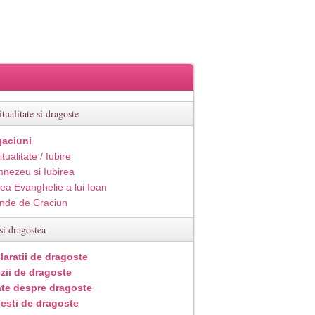
itualitate si dragoste
aciuni
itualitate / Iubire
nezeu si Iubirea
ea Evanghelie a lui Ioan
inde de Craciun
si dragostea
laratii de dragoste
zii de dragoste
ate despre dragoste
esti de dragoste