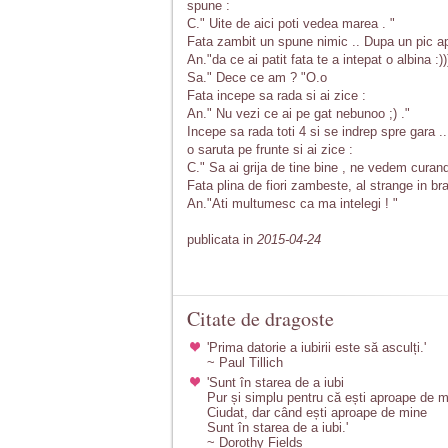
spune :
C." Uite de aici poti vedea marea . "
Fata zambit un spune nimic .. Dupa un pic apar
An."da ce ai patit fata te a intepat o albina :)
Sa." Dece ce am ? "O.o
Fata incepe sa rada si ai zice :
An." Nu vezi ce ai pe gat nebunoo ;) ."
Incepe sa rada toti 4 si se indrep spre gara .. 
o saruta pe frunte si ai zice :
C." Sa ai grija de tine bine , ne vedem curand
Fata plina de fiori zambeste, al strange in bra
An."Ati multumesc ca ma intelegi ! "
publicata in
2015-04-24
Citate de dragoste
'Prima datorie a iubirii este să asculți.'
~ Paul Tillich
'Sunt în starea de a iubi
Pur și simplu pentru că ești aproape de m
Ciudat, dar când ești aproape de mine
Sunt în starea de a iubi.'
~ Dorothy Fields