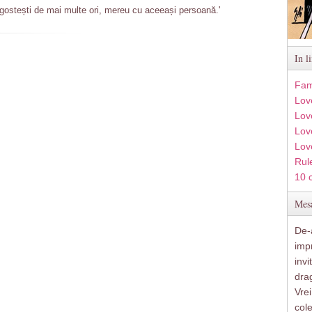
gostești de mai multe ori, mereu cu aceeași persoană.'
In l
Fam
Lov
Lov
Love
Lov
Rule
10 
Mesa
De-a
imp
inv
drag
Vre
col