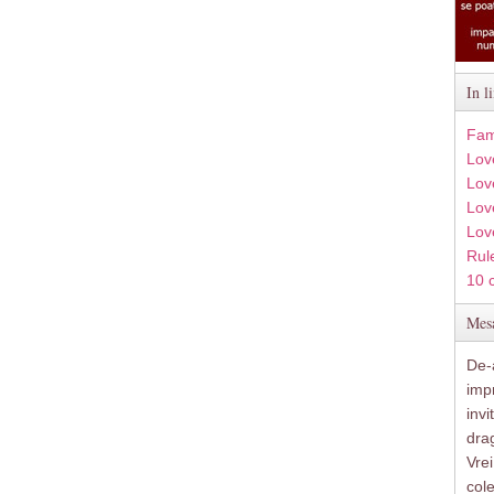
In l
Fam
Lov
Lov
Love
Lov
Rule
10 
Mesa
De-a
imp
inv
drag
Vre
col