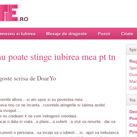
nezeu si Iubirea
Mesaje de dragoste
Poezii
Citate
Spir
nu poate stinge iubirea mea pt tn
Rug
Spir
Dum
goste scrisa de DoarYo
Mar
Col
Voi 
ovestile altora....si am spus si eu povestea mea....
.ceva nou ce ne incanta...cuvintele,atingerile si iubirea acelei
a inceput....
Dec
re nu credeam k ne vom indragosti vreodata..
Poe
ar o data in viata...a plans...a suferit...a vrut sa renunte...dar sa
Cit
Pov
unosti o persoana...sa incepi sa o iubesti....si...apoi sa trebuiasca