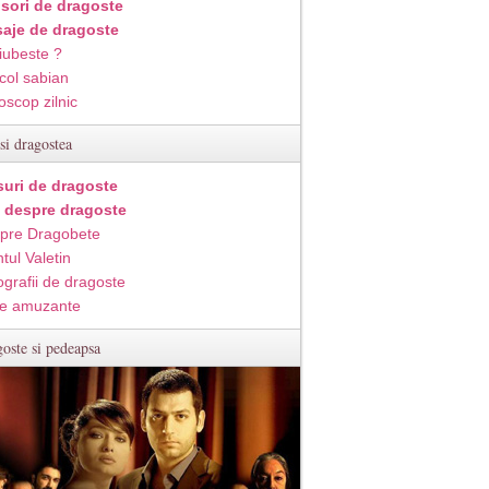
isori de dragoste
aje de dragoste
iubeste ?
col sabian
oscop zilnic
si dragostea
suri de dragoste
i despre dragoste
pre Dragobete
tul Valetin
ografii de dragoste
e amuzante
oste si pedeapsa