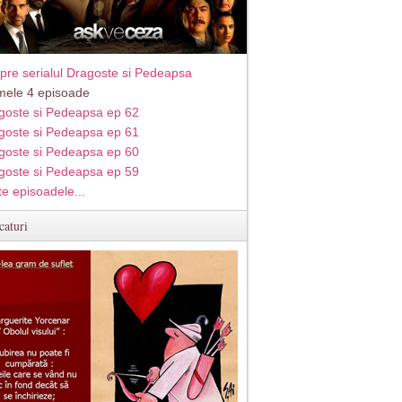
pre serialul Dragoste si Pedeapsa
imele 4 episoade
goste si Pedeapsa ep 62
goste si Pedeapsa ep 61
goste si Pedeapsa ep 60
goste si Pedeapsa ep 59
te episoadele...
caturi