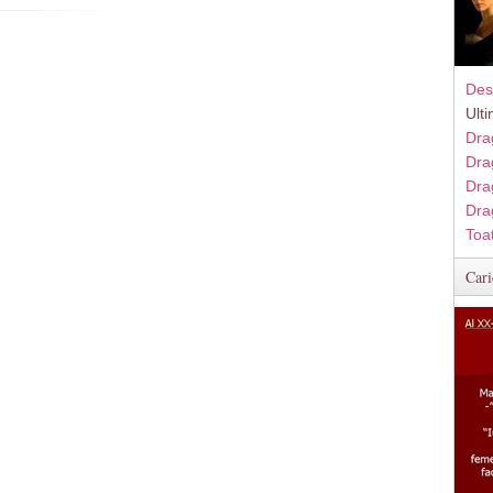
Des
Ult
Dra
Dra
Dra
Dra
Toa
Cari