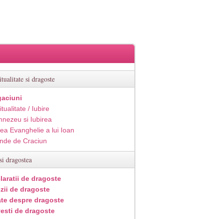
itualitate si dragoste
aciuni
itualitate / Iubire
nezeu si Iubirea
ea Evanghelie a lui Ioan
inde de Craciun
si dragostea
laratii de dragoste
zii de dragoste
ate despre dragoste
esti de dragoste