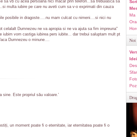
lase sa vb cu acea persoana nici macar prin telefon...sa trebuiasca sa
Scr
....si multa iubire pe care nu aveti cum sa v-o exprimati din cauza
Mes
Ma 
ile posibile in dragoste.....nu mam culcat cu nimeni....si nici nu
Ora
Hor
pt celalalt Dumnezeu ne va apropia si ne va ajuta sa fim impreuna"
e iubim vom castiga iubirea pers iubite... dar trebui saluptam mult pt
 faca Dumnezeu o minune....
Noi 
Ver
Ide
Des
Sfan
Fot
Poz
a sine. Este propriul său valoare.'
Drag
tiți, un moment poate fi o eternitate, iar eternitatea poate fi o