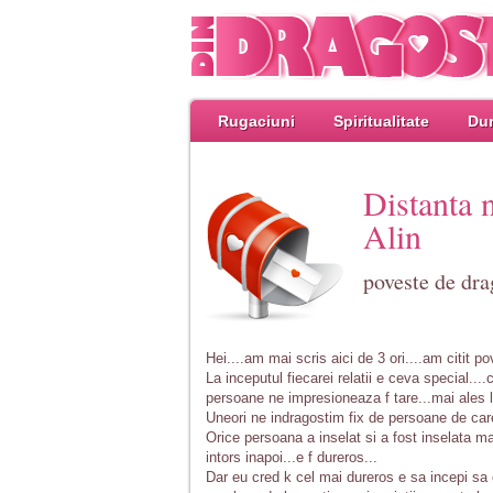
Rugaciuni
Spiritualitate
Dum
Distanta 
Alin
poveste de dra
Hei....am mai scris aici de 3 ori....am citit p
La inceputul fiecarei relatii e ceva special...
persoane ne impresioneaza f tare...mai ales l
Uneori ne indragostim fix de persoane de ca
Orice persoana a inselat si a fost inselata mac
intors inapoi...e f dureros...
Dar eu cred k cel mai dureros e sa incepi sa c