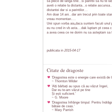
sa plece de langa tine...si parintii sa nu te 
aveti o relatie la distanta...o relatie ascunsa
distantei dar si a parintilor....
Am doar 14 ani...dar am trecut prin toate star
vreau momentan.....
Unii spun vorba aia„daca suntem facuti unul 
eu nu cred in vb asta....dak luptam pt ceea c
a avea ceea ce ne dorim nu sa asteptam sa
publicata in
2015-04-17
Citate de dragoste
'Dragostea este o energie care există de l
~ Thornton Wilder
'Alți bărbați au spus că au văzut îngeri,
Dar eu te-am văzut pe tine
Și ești suficient.'
~ G. Moore
'Dragostea înfrânge timpul. Pentru îndrăgos
bătaie de ceas.'
~ Mary Parrish