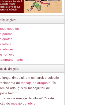
imba engleza
ous couples
e poems
e quotes
 letters
e advices
s for love
commandments
je de dragoste
 lungul timpului, am construit o colectie
resionanta de
mesaje de dragoste
. Te
itam sa adaugi si tu mesajul tau de
oste favorit.
i mai multe mesaje de iubire? Citeste
ectia de
mesaje de iubire.