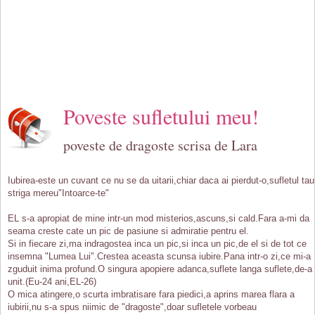
Poveste sufletului meu!
poveste de dragoste scrisa de Lara
Iubirea-este un cuvant ce nu se da uitarii,chiar daca ai pierdut-o,sufletul tau
striga mereu"Intoarce-te"
EL s-a apropiat de mine intr-un mod misterios,ascuns,si cald.Fara a-mi da
seama creste cate un pic de pasiune si admiratie pentru el.
Si in fiecare zi,ma indragostea inca un pic,si inca un pic,de el si de tot ce
insemna "Lumea Lui".Crestea aceasta scunsa iubire.Pana intr-o zi,ce mi-a
zguduit inima profund.O singura apopiere adanca,suflete langa suflete,de-a
unit.(Eu-24 ani,EL-26)
O mica atingere,o scurta imbratisare fara piedici,a aprins marea flara a
iubirii,nu s-a spus niimic de "dragoste",doar sufletele vorbeau