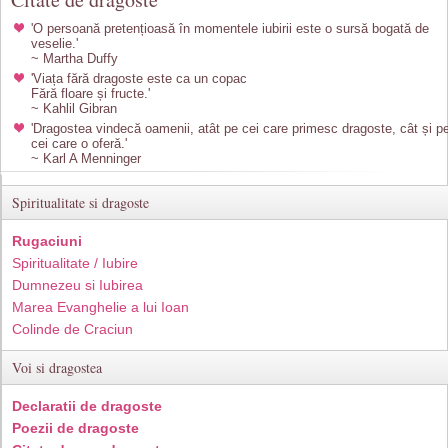
'O persoană pretențioasă în momentele iubirii este o sursă bogată de
veselie.'
~ Martha Duffy
'Viața fără dragoste este ca un copac
Fără floare și fructe.'
~ Kahlil Gibran
'Dragostea vindecă oamenii, atât pe cei care primesc dragoste, cât și p
cei care o oferă.'
~ Karl A Menninger
Spiritualitate si dragoste
Rugaciuni
Spiritualitate / Iubire
Dumnezeu si Iubirea
Marea Evanghelie a lui Ioan
Colinde de Craciun
Voi si dragostea
Declaratii de dragoste
Poezii de dragoste