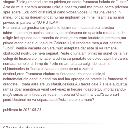
singure.Zilnic,urmarindu-ne cu privirea,ne canta frumoasa balada de "iubire"
Atat de mult speram aceasta unire,a noastra,cand ma privea,parca priveam
spre soare....cu ochi cristalini,si cand vobea,vocea lui rasuna vesnic in
mine...oricat nu doream,oricat nu ma imploram pe mine insami,sa nu mai
privesc in partea lui-NU PUTEAM!
Frumoasul ce grestea din gesturile lui,imi ramificau sufletul,crestea
iubire...Lucram in acelasi colectiv,eu profesoara de spaniola-romana,el de
religie.Imi spunea ca e mandru de mine,pt ca eram laudata,si premiata,ma
privea atanc,clar,si cu caldura.Caldura lui,si rabdarea mea,a dat nastere
"iubirii".Venise vacanta de vara,mult asteptata,dar este si va ramane
obstacolul nostru ce ne-a separat.Peste o luna,am primit un sunet de la nis
colegi de lucru,era o invitatie la odhna cu jumatate de colectiv,printre care 
numara numele lui.Timp de 7 zile ne-am afla cu colgii de lucuri,si
el,bineinteles in Turcia in vacanta,ceea ce mi-a zambit
destinul,cred.Frumoasa cladura sufleteasca izbucnea zilnic,si
neintemeiat.din cand in cand ma mai lua aproape de bratele lui,frumoasa zi
dragostei...toata asta are un sfarsit,desigur.Au trecut cele 7 zile,e august,a
ramas doar amintire,si visul ce-l visez in fiecare noaspte(EL imbratisandu-
ma)A ramas amintirea vesnica,si intrebarea"O sa-l mai vad"Sau o sa-l
pierd.Destinul ne va separa,oare?Asta-i surpriza,mare?
publicata in
2011-08-23
Citate de dragoste