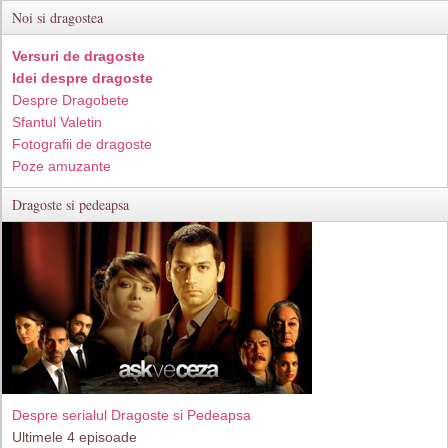
Noi si dragostea
Versuri de dragoste
Idei despre dragoste
Despre Dragobete
Sfantul Valetin
Fotografii de dragoste
Poze amuzante
Dragoste si pedeapsa
Despre serialul Dragoste si Pedeapsa
Ultimele 4 episoade