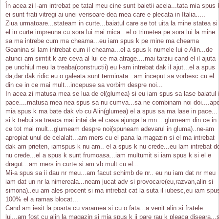
În acea zi l-am intrebat pe tatal meu cine sunt baietii aceia...tata mia spus 
ei sunt frati vitregi ai unei verisoare dea mea care e plecata in Italia.....
Ziua urmatoare...stateam in curte...baiatul care se tot uita la mine statea si
el in curte impreuna cu sora lui mai mica...el o trimetea pe sora lui la mine
sa ma intrebe cum ma cheama...eu iam spus k pe mine ma cheama
Geanina si lam intrebat cum il cheama...el a spus k numele lui e Alin...de
atunci am simtit k are ceva al lui ce ma atrage....mai tarziu cand el il ajuta
pe unchiul meu la treaba(constructii) eu l-am intrebat dak il ajut...el a spus
da,dar dak ridic eu o galeata sunt terminata...am inceput sa vorbesc cu el
din ce in ce mai mult...incepuse sa vorbim despre noi...
In acea zi matusa mea se lua de el(glumea) si eu iam spus sa lase baiatul 
pace....matusa mea nea spus sa nu cumva...sa ne combinam noi doi....apo
mia spus k ma bate dak vb cu Alin(glumea) el a spus sa ma lase in pace...
si k trebui sa treaca mai intai de el casa ajunga la mn....glumeam din ce in
ce tot mai mult...glumeam despre noi(spuneam adevarul in gluma)..ne-am
apropiat unul de celalalt...am mers cu el pana la magazin si el ma intrebat
dak am prieten, iamspus k nu am.. el a spus k nu crede...eu lam intrebat d
nu crede...el a spus k sunt frumoasa...iam multumit si iam spus k si el e
dragut...am mers in curte si am vb mult cu el...
Mi-a spus sa ii dau nr meu...am facut schimb de nr.. eu nu iam dat nr meu
iam dat un nr la nimereala...neam jucat adv si provocare(eu,razvan,alin si
simona)..eu am ales procent si ma intrebat cat la suta il iubesc,eu iam spu
100% el a ramas blocat...
Cand am iesit la poarta cu varamea si cu o fata...a venit alin si fratele
lui...am fost cu alin la magazin si mia spus k ii pare rau k pleaca diseara...s