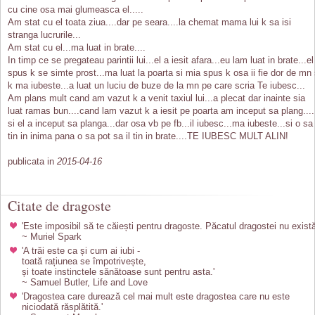
cu cine osa mai glumeasca el.....
Am stat cu el toata ziua....dar pe seara....la chemat mama lui k sa isi
stranga lucrurile...
Am stat cu el...ma luat in brate....
In timp ce se pregateau parintii lui...el a iesit afara...eu lam luat in brate...el
spus k se simte prost...ma luat la poarta si mia spus k osa ii fie dor de mn 
k ma iubeste...a luat un luciu de buze de la mn pe care scria Te iubesc...
Am plans mult cand am vazut k a venit taxiul lui...a plecat dar inainte sia
luat ramas bun....cand lam vazut k a iesit pe poarta am inceput sa plang....
si el a inceput sa planga...dar osa vb pe fb...il iubesc...ma iubeste...si o sa 
tin in inima pana o sa pot sa il tin in brate....TE IUBESC MULT ALIN!
publicata in
2015-04-16
Citate de dragoste
'Este imposibil să te căiești pentru dragoste. Păcatul dragostei nu există
~ Muriel Spark
'A trăi este ca și cum ai iubi -
toată rațiunea se împotrivește,
și toate instinctele sănătoase sunt pentru asta.'
~ Samuel Butler, Life and Love
'Dragostea care durează cel mai mult este dragostea care nu este
niciodată răsplătită.'