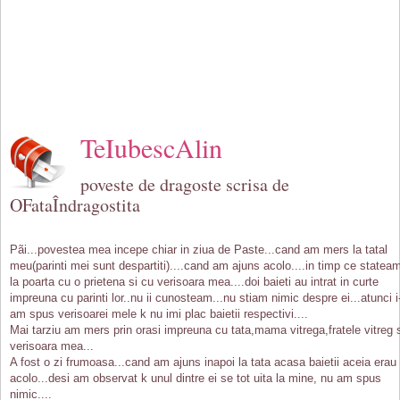
TeIubescAlin
poveste de dragoste scrisa de
OFataÎndragostita
Pãi...povestea mea incepe chiar in ziua de Paste...cand am mers la tatal
meu(parinti mei sunt despartiti)....cand am ajuns acolo....in timp ce statea
la poarta cu o prietena si cu verisoara mea....doi baieti au intrat in curte
impreuna cu parinti lor..nu ii cunosteam...nu stiam nimic despre ei...atunci i
am spus verisoarei mele k nu imi plac baietii respectivi....
Mai tarziu am mers prin orasi impreuna cu tata,mama vitrega,fratele vitreg 
verisoara mea...
A fost o zi frumoasa...cand am ajuns inapoi la tata acasa baietii aceia erau
acolo...desi am observat k unul dintre ei se tot uita la mine, nu am spus
nimic....