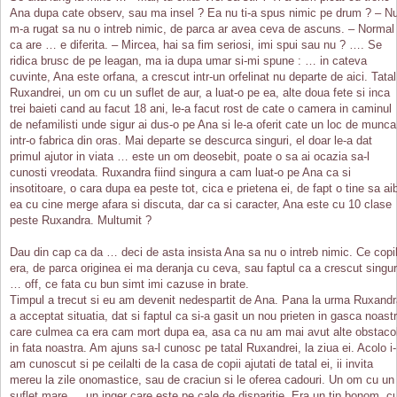
Ana dupa cate observ, sau ma insel ? Ea nu ti-a spus nimic pe drum ? – N
m-a rugat sa nu o intreb nimic, de parca ar avea ceva de ascuns. – Normal
ca are … e diferita. – Mircea, hai sa fim seriosi, imi spui sau nu ? …. Se
ridica brusc de pe leagan, ma ia dupa umar si-mi spune : … in cateva
cuvinte, Ana este orfana, a crescut intr-un orfelinat nu departe de aici. Tatal
Ruxandrei, un om cu un suflet de aur, a luat-o pe ea, alte doua fete si inca
trei baieti cand au facut 18 ani, le-a facut rost de cate o camera in caminul
de nefamilisti unde sigur ai dus-o pe Ana si le-a oferit cate un loc de munca
intr-o fabrica din oras. Mai departe se descurca singuri, el doar le-a dat
primul ajutor in viata … este un om deosebit, poate o sa ai ocazia sa-l
cunosti vreodata. Ruxandra fiind singura a cam luat-o pe Ana ca si
insotitoare, o cara dupa ea peste tot, cica e prietena ei, de fapt o tine sa ai
ea cu cine merge afara si discuta, dar ca si caracter, Ana este cu 10 clase
peste Ruxandra. Multumit ?
Dau din cap ca da … deci de asta insista Ana sa nu o intreb nimic. Ce copi
era, de parca originea ei ma deranja cu ceva, sau faptul ca a crescut singu
… off, ce fata cu bun simt imi cazuse in brate.
Timpul a trecut si eu am devenit nedespartit de Ana. Pana la urma Ruxand
a acceptat situatia, dat si faptul ca si-a gasit un nou prieten in gasca noast
care culmea ca era cam mort dupa ea, asa ca nu am mai avut alte obstaco
in fata noastra. Am ajuns sa-l cunosc pe tatal Ruxandrei, la ziua ei. Acolo i-
am cunoscut si pe ceilalti de la casa de copii ajutati de tatal ei, ii invita
mereu la zile onomastice, sau de craciun si le oferea cadouri. Un om cu un
suflet mare … un inger care este pe cale de disparitie. Era un tip bonom, c