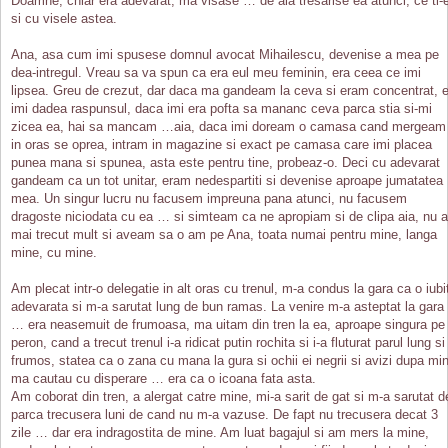
Doamne, chiar era adevarat, ma visase … de aia tresarise ea atunci, ce ti-
si cu visele astea.
Ana, asa cum imi spusese domnul avocat Mihailescu, devenise a mea pe
dea-intregul. Vreau sa va spun ca era eul meu feminin, era ceea ce imi
lipsea. Greu de crezut, dar daca ma gandeam la ceva si eram concentrat, 
imi dadea raspunsul, daca imi era pofta sa mananc ceva parca stia si-mi
zicea ea, hai sa mancam …aia, daca imi doream o camasa cand mergeam
in oras se oprea, intram in magazine si exact pe camasa care imi placea
punea mana si spunea, asta este pentru tine, probeaz-o. Deci cu adevarat
gandeam ca un tot unitar, eram nedespartiti si devenise aproape jumatatea
mea. Un singur lucru nu facusem impreuna pana atunci, nu facusem
dragoste niciodata cu ea … si simteam ca ne apropiam si de clipa aia, nu a
mai trecut mult si aveam sa o am pe Ana, toata numai pentru mine, langa
mine, cu mine.
Am plecat intr-o delegatie in alt oras cu trenul, m-a condus la gara ca o iubi
adevarata si m-a sarutat lung de bun ramas. La venire m-a asteptat la gara
… era neasemuit de frumoasa, ma uitam din tren la ea, aproape singura pe
peron, cand a trecut trenul i-a ridicat putin rochita si i-a fluturat parul lung si
frumos, statea ca o zana cu mana la gura si ochii ei negrii si avizi dupa mi
ma cautau cu disperare … era ca o icoana fata asta.
Am coborat din tren, a alergat catre mine, mi-a sarit de gat si m-a sarutat d
parca trecusera luni de cand nu m-a vazuse. De fapt nu trecusera decat 3
zile … dar era indragostita de mine. Am luat bagajul si am mers la mine,