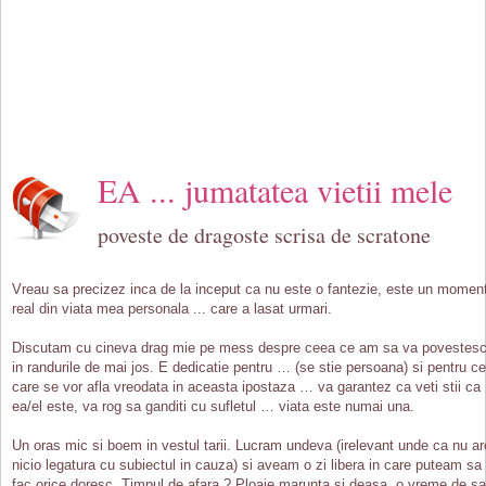
EA ... jumatatea vietii mele
poveste de dragoste scrisa de scratone
Vreau sa precizez inca de la inceput ca nu este o fantezie, este un momen
real din viata mea personala ... care a lasat urmari.
Discutam cu cineva drag mie pe mess despre ceea ce am sa va povestes
in randurile de mai jos. E dedicatie pentru … (se stie persoana) si pentru ce
care se vor afla vreodata in aceasta ipostaza … va garantez ca veti stii ca
ea/el este, va rog sa ganditi cu sufletul … viata este numai una.
Un oras mic si boem in vestul tarii. Lucram undeva (irelevant unde ca nu ar
nicio legatura cu subiectul in cauza) si aveam o zi libera in care puteam sa
fac orice doresc. Timpul de afara ? Ploaie marunta si deasa, o vreme de sa