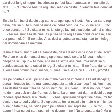
ala drept lung si negru ii incadreaza perfect fata frumoasa, o minunatie de
fata. … - Nu plange Ana, te rog. Banuiesc ca gestul Ruxandrei te-a deranjat
nu ?
Se uita la mine si da din cap ca nu … apoi spune incet. - As vrea sa te rog
ceva, dar sa nu te superi pe mine ca indraznesc, da ? – Spune Ana … fac
orice doresti tu ! Se uita la mine, isi sterge lacrimile cu podul palmei si zice
… - Nu ma simt asa de bine, as putea sa te rog sa ma conduci acasa, sau
cer prea mult ? – Binenteles Ana, desi ai putea sa mai stai, dar te inteleg 
hai domnisoara sa mergem.
Iesim afara si sint mirat ca zambeste, desi are inca ochii innecati de lacrimi
Pe drum o las de mana si merg spre locul unde se afla Mircea, il chem
deoparte si ii spun – Mircea, Ana nu se simte asa bine, m-a rugat sa o
conduc acasa, nu te superi te rog. Se uita la mine … - Bine frate, dar te rog
si eu sa-mi promiti ca vii inapoi, nu vreau sa aud ca nu ! … - OK, promit !
Ies pe poarta si o iau pe Ana de mana plecand impreuna. O simt degajata,
parca ii trecuse tot, nu mai parea suparata … chiar zambea finut. Am mers
asa destul de mult fara sa ne spunem niciun cuvant … doar noi doi, tinandu
ne de mana sub un clar frumos de luna. La un moment dat ma decid sa rup
tacerea apasatoare si o intreb : … - Ana, spune-mi despre tine ceva, imi fa
placere sa te aud vorbind. Se opreste … imi ia mainile in mainile ei mici, se
pune in fata mea, se ridica putin pe varfuri si imi sopteste … - Te rog, … nu
acum ! Inca nu pot sa-ti spun nimic despre mine ! Nu te supara, da ? Ma ui