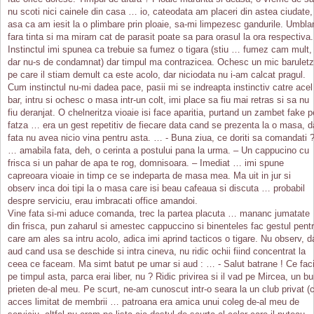
nu scoti nici cainele din casa … io, cateodata am placeri din astea ciudate,
asa ca am iesit la o plimbare prin ploaie, sa-mi limpezesc gandurile. Umbl
fara tinta si ma miram cat de parasit poate sa para orasul la ora respectiva.
Instinctul imi spunea ca trebuie sa fumez o tigara (stiu … fumez cam mult,
dar nu-s de condamnat) dar timpul ma contrazicea. Ochesc un mic baruletz
pe care il stiam demult ca este acolo, dar niciodata nu i-am calcat pragul.
Cum instinctul nu-mi dadea pace, pasii mi se indreapta instinctiv catre acel
bar, intru si ochesc o masa intr-un colt, imi place sa fiu mai retras si sa nu
fiu deranjat. O chelneritza vioaie isi face aparitia, purtand un zambet fake p
fatza … era un gest repetitiv de fiecare data cand se prezenta la o masa, d
fata nu avea nicio vina pentru asta. … - Buna ziua, ce doriti sa comandati 
… amabila fata, deh, o cerinta a postului pana la urma. – Un cappucino cu
frisca si un pahar de apa te rog, domnisoara. – Imediat … imi spune
capreoara vioaie in timp ce se indeparta de masa mea. Ma uit in jur si
observ inca doi tipi la o masa care isi beau cafeaua si discuta … probabil
despre serviciu, erau imbracati office amandoi.
Vine fata si-mi aduce comanda, trec la partea placuta … mananc jumatate
din frisca, pun zaharul si amestec cappuccino si binenteles fac gestul pent
care am ales sa intru acolo, adica imi aprind tacticos o tigare. Nu observ, d
aud cand usa se deschide si intra cineva, nu ridic ochii fiind concentrat la
ceea ce faceam. Ma simt batut pe umar si aud : … - Salut batrane ! Ce fac
pe timpul asta, parca erai liber, nu ? Ridic privirea si il vad pe Mircea, un b
prieten de-al meu. Pe scurt, ne-am cunoscut intr-o seara la un club privat (
acces limitat de membrii … patroana era amica unui coleg de-al meu de