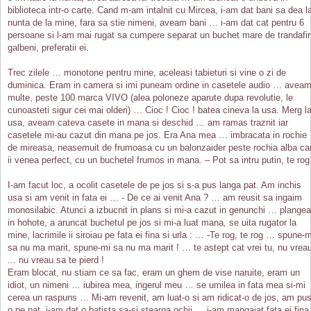
biblioteca intr-o carte. Cand m-am intalnit cu Mircea, i-am dat bani sa dea l
nunta de la mine, fara sa stie nimeni, aveam bani … i-am dat cat pentru 6
persoane si l-am mai rugat sa cumpere separat un buchet mare de trandafir
galbeni, preferatii ei.
Trec zilele … monotone pentru mine, aceleasi tabieturi si vine o zi de
duminica. Eram in camera si imi puneam ordine in casetele audio … avea
multe, peste 100 marca VIVO (alea poloneze aparute dupa revolutie, le
cunoasteti sigur cei mai olderi) … Cioc ! Cioc ! batea cineva la usa. Merg l
usa, aveam cateva casete in mana si deschid … am ramas traznit iar
casetele mi-au cazut din mana pe jos. Era Ana mea … imbracata in rochie
de mireasa, neasemuit de frumoasa cu un balonzaider peste rochia alba ca
ii venea perfect, cu un buchetel frumos in mana. – Pot sa intru putin, te rog
I-am facut loc, a ocolit casetele de pe jos si s-a pus langa pat. Am inchis
usa si am venit in fata ei … - De ce ai venit Ana ? … am reusit sa ingaim
monosilabic. Atunci a izbucnit in plans si mi-a cazut in genunchi … plangea
in hohote, a aruncat buchetul pe jos si mi-a luat mana, se uita rugator la
mine, lacrimile ii siroiau pe fata ei fina si urla : … -Te rog, te rog … spune-m
sa nu ma marit, spune-mi sa nu ma marit ! … te astept cat vrei tu, nu vrea
... nu vreau sa te pierd !
Eram blocat, nu stiam ce sa fac, eram un ghem de vise naruite, eram un
idiot, un nimeni … iubirea mea, ingerul meu … se umilea in fata mea si-mi
cerea un raspuns … Mi-am revenit, am luat-o si am ridicat-o de jos, am pus
o pe pat, i-am dat o batista sa-si stearga ochii … i-am mangaiat fata ei fina