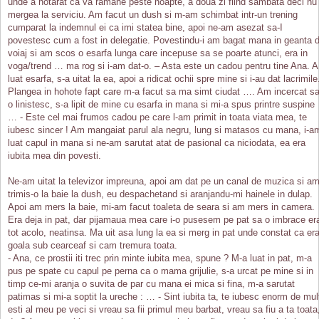
unde a hotarat ca va ramane peste noapte, a doua zi fiind sambata deci nu
mergea la serviciu. Am facut un dush si m-am schimbat intr-un trening
cumparat la indemnul ei ca imi statea bine, apoi ne-am asezat sa-I
povestesc cum a fost in delegatie. Povestindu-i am bagat mana in geanta 
voiaj si am scos o esarfa lunga care incepuse sa se poarte atunci, era in
voga/trend … ma rog si i-am dat-o. – Asta este un cadou pentru tine Ana. A
luat esarfa, s-a uitat la ea, apoi a ridicat ochii spre mine si i-au dat lacrimile
Plangea in hohote fapt care m-a facut sa ma simt ciudat …. Am incercat s
o linistesc, s-a lipit de mine cu esarfa in mana si mi-a spus printre suspine
… - Este cel mai frumos cadou pe care l-am primit in toata viata mea, te
iubesc sincer ! Am mangaiat parul ala negru, lung si matasos cu mana, i-a
luat capul in mana si ne-am sarutat atat de pasional ca niciodata, ea era
iubita mea din povesti.
Ne-am uitat la televizor impreuna, apoi am dat pe un canal de muzica si a
trimis-o la baie la dush, eu despachetand si aranjandu-mi hainele in dulap.
Apoi am mers la baie, mi-am facut toaleta de seara si am mers in camera.
Era deja in pat, dar pijamaua mea care i-o pusesem pe pat sa o imbrace er
tot acolo, neatinsa. Ma uit asa lung la ea si merg in pat unde constat ca er
goala sub cearceaf si cam tremura toata.
- Ana, ce prostii iti trec prin minte iubita mea, spune ? M-a luat in pat, m-a
pus pe spate cu capul pe perna ca o mama grijulie, s-a urcat pe mine si in
timp ce-mi aranja o suvita de par cu mana ei mica si fina, m-a sarutat
patimas si mi-a soptit la ureche : … - Sint iubita ta, te iubesc enorm de mul
esti al meu pe veci si vreau sa fii primul meu barbat, vreau sa fiu a ta toata