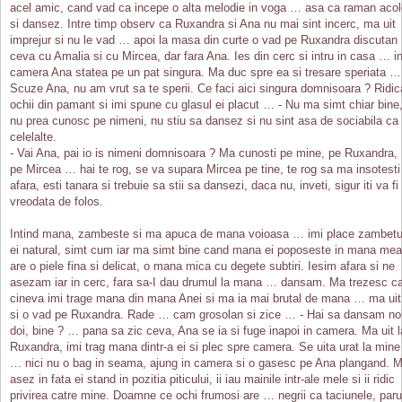
acel amic, cand vad ca incepe o alta melodie in voga … asa ca raman acol
si dansez. Intre timp observ ca Ruxandra si Ana nu mai sint incerc, ma uit
imprejur si nu le vad … apoi la masa din curte o vad pe Ruxandra discutan
ceva cu Amalia si cu Mircea, dar fara Ana. Ies din cerc si intru in casa … i
camera Ana statea pe un pat singura. Ma duc spre ea si tresare speriata …
Scuze Ana, nu am vrut sa te sperii. Ce faci aici singura domnisoara ? Ridic
ochii din pamant si imi spune cu glasul ei placut … - Nu ma simt chiar bine
nu prea cunosc pe nimeni, nu stiu sa dansez si nu sint asa de sociabila ca
celelalte.
- Vai Ana, pai io is nimeni domnisoara ? Ma cunosti pe mine, pe Ruxandra,
pe Mircea … hai te rog, se va supara Mircea pe tine, te rog sa ma insotesti
afara, esti tanara si trebuie sa stii sa dansezi, daca nu, inveti, sigur iti va fi
vreodata de folos.
Intind mana, zambeste si ma apuca de mana voioasa … imi place zambetu
ei natural, simt cum iar ma simt bine cand mana ei poposeste in mana mea
are o piele fina si delicat, o mana mica cu degete subtiri. Iesim afara si ne
asezam iar in cerc, fara sa-I dau drumul la mana … dansam. Ma trezesc c
cineva imi trage mana din mana Anei si ma ia mai brutal de mana … ma uit
si o vad pe Ruxandra. Rade … cam grosolan si zice … - Hai sa dansam no
doi, bine ? … pana sa zic ceva, Ana se ia si fuge inapoi in camera. Ma uit l
Ruxandra, imi trag mana dintr-a ei si plec spre camera. Se uita urat la mine
… nici nu o bag in seama, ajung in camera si o gasesc pe Ana plangand. 
asez in fata ei stand in pozitia piticului, ii iau mainile intr-ale mele si ii ridic
privirea catre mine. Doamne ce ochi frumosi are … negrii ca taciunele, paru