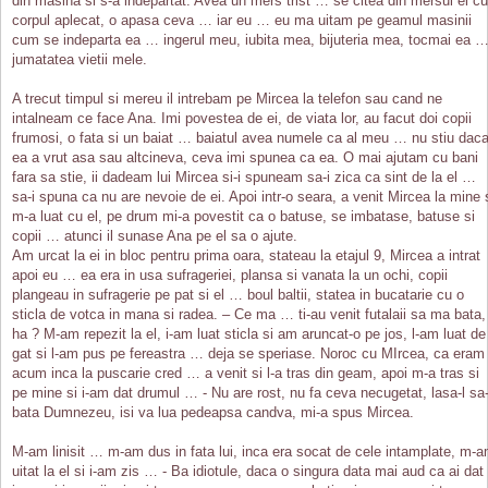
din masina si s-a indepartat. Avea un mers trist … se citea din mersul ei cu
corpul aplecat, o apasa ceva … iar eu … eu ma uitam pe geamul masinii
cum se indeparta ea … ingerul meu, iubita mea, bijuteria mea, tocmai ea 
jumatatea vietii mele.
A trecut timpul si mereu il intrebam pe Mircea la telefon sau cand ne
intalneam ce face Ana. Imi povestea de ei, de viata lor, au facut doi copii
frumosi, o fata si un baiat … baiatul avea numele ca al meu … nu stiu dac
ea a vrut asa sau altcineva, ceva imi spunea ca ea. O mai ajutam cu bani
fara sa stie, ii dadeam lui Mircea si-i spuneam sa-i zica ca sint de la el …
sa-i spuna ca nu are nevoie de ei. Apoi intr-o seara, a venit Mircea la mine 
m-a luat cu el, pe drum mi-a povestit ca o batuse, se imbatase, batuse si
copii … atunci il sunase Ana pe el sa o ajute.
Am urcat la ei in bloc pentru prima oara, stateau la etajul 9, Mircea a intrat
apoi eu … ea era in usa sufrageriei, plansa si vanata la un ochi, copii
plangeau in sufragerie pe pat si el … boul baltii, statea in bucatarie cu o
sticla de votca in mana si radea. – Ce ma … ti-au venit futalaii sa ma bata,
ha ? M-am repezit la el, i-am luat sticla si am aruncat-o pe jos, l-am luat de
gat si l-am pus pe fereastra … deja se speriase. Noroc cu MIrcea, ca eram
acum inca la puscarie cred … a venit si l-a tras din geam, apoi m-a tras si
pe mine si i-am dat drumul … - Nu are rost, nu fa ceva necugetat, lasa-l sa-
bata Dumnezeu, isi va lua pedeapsa candva, mi-a spus Mircea.
M-am linisit … m-am dus in fata lui, inca era socat de cele intamplate, m-
uitat la el si i-am zis … - Ba idiotule, daca o singura data mai aud ca ai dat