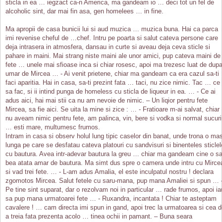
sticla in ea … iegzact ca-n America, ma gandeam io … deci tot un fel de
alcoholic sint, dar mai fin asa, gen homelees … in fine.
Ma apropii de casa bunicii lui si aud muzica … muzica buna. Hai ca parca
imi revenise cheful de …chef. Intru pe poarta si salut cateva persone care
deja intrasera in atmosfera, dansau in curte si aveau deja ceva sticle si
pahare in maini. Mai strang niste maini ale unor amici, pup cateva maini de
fete … unele mai sfioase inca si chiar rosesc, apoi ma trezesc luat de dup
umar de Mircea … - Ai venit prietene, chiar ma gandeam ca era cazul sa-ti
faci aparitia. Hai in casa, sa-ti prezint fata … taci, nu zice nimic. Tac … ce
sa fac, si ii intind punga de homeless cu sticla de liqueur in ea. … - Ce ai
adus aici, hai mai stii ca nu am nevoie de nimic. – Un liqior pentru fete
Mircea, sa fie aici. Se uita la mine si zice : … - Fratioare m-ai salvat, chiar
nu aveam nimic pentru fete, am palinca, vin, bere si vodka si normal sucuri
… esti mare, multumesc frumos.
Intram in casa si observ holul lung tipic caselor din banat, unde trona o ma
lunga pe care se desfatau cateva platouri cu sandvisuri si binenteles sticlel
cu bautura. Avea intr-adevar bautura la greu … chiar ma gandeam cine o s
bea atata amar de bautura. Ma simt dus spre o camera unde intru cu Mirce
si vad trei fete. … - L-am adus Amalia, el este inculpatul nostru ! declara
zgomotos Mircea. Salut fetele cu saru-mana, pup mana Amaliei si spun … 
Pe tine sint suparat, dar o rezolvam noi in particular … rade frumos, apoi ia
sa pup mana urmatoarei fete … - Ruxandra, incantata ! Chiar te asteptam
cavalere ! … cam directa imi spun in gand, apoi trec la urmatoarea si cea 
a treia fata prezenta acolo … tinea ochii in pamant. – Buna seara