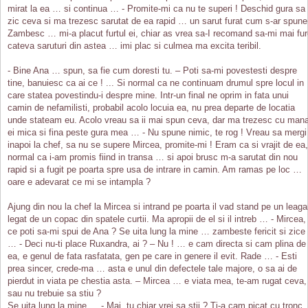
mirat la ea … si continua … - Promite-mi ca nu te superi ! Deschid gura sa
zic ceva si ma trezesc sarutat de ea rapid … un sarut furat cum s-ar spune
Zambesc … mi-a placut furtul ei, chiar as vrea sa-I recomand sa-mi mai fu
cateva saruturi din astea … imi plac si culmea ma excita teribil.
- Bine Ana … spun, sa fie cum doresti tu. – Poti sa-mi povestesti despre
tine, banuiesc ca ai ce ! ... Si normal ca ne continuam drumul spre locul in
care statea povestindu-i despre mine. Intr-un final ne oprim in fata unui
camin de nefamilisti, probabil acolo locuia ea, nu prea departe de locatia
unde stateam eu. Acolo vreau sa ii mai spun ceva, dar ma trezesc cu man
ei mica si fina peste gura mea … - Nu spune nimic, te rog ! Vreau sa mergi
inapoi la chef, sa nu se supere Mircea, promite-mi ! Eram ca si vrajit de ea,
normal ca i-am promis fiind in transa … si apoi brusc m-a sarutat din nou
rapid si a fugit pe poarta spre usa de intrare in camin. Am ramas pe loc …
oare e adevarat ce mi se intampla ?
Ajung din nou la chef la Mircea si intrand pe poarta il vad stand pe un leag
legat de un copac din spatele curtii. Ma apropii de el si il intreb … - Mircea,
ce poti sa-mi spui de Ana ? Se uita lung la mine … zambeste fericit si zice 
… - Deci nu-ti place Ruxandra, ai ? – Nu ! … e cam directa si cam plina de
ea, e genul de fata rasfatata, gen pe care in genere il evit. Rade … - Esti
prea sincer, crede-ma … asta e unul din defectele tale majore, o sa ai de
pierdut in viata pe chestia asta. – Mircea … e viata mea, te-am rugat ceva,
sau nu trebuie sa stiu ?
Se uita lung la mine … - Mai, tu chiar vrei sa stii ? Ti-a cam picat cu tronc