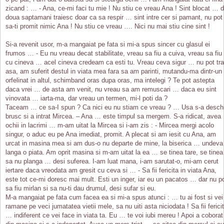
zicand : … - Ana, ce-mi faci tu mie ! Nu stiu ce vreau Ana ! Sint blocat … 
doua saptamani traiesc doar ca sa respir … sint intre cer si pamant, nu pot
sa-ti promit nimic Ana ! Nu stiu ce vreau …. Nici nu mai stiu cine sint !
Si-a revenit usor, m-a mangaiat pe fata si mi-a spus sincer cu glasul ei
frumos … - Eu nu vreau decat stabilitate, vreau sa fiu a cuiva, vreau sa fiu
cu cineva … acel cineva credeam ca esti tu. Vreau ceva sigur … nu pot tra
asa, am suferit destul in viata mea fara sa am parinti, mutandu-ma dintr-un
orfelinat in altul, schimband oras dupa oras, ma intelegi ? Te pot astepta
daca vrei … de asta am venit, nu vreau sa am remuscari … daca eu sint
vinovata … iarta-ma, dar vreau un termen, mi-l poti da ?
Taceam … ce sa-I spun ? Ca nici eu nu stiam ce vreau ? … Usa s-a desch
brusc si a intrat Mircea. – Ana … este timpul sa mergem. S-a ridicat, avea
ochii in lacrimi … m-am uitat la Mircea si i-am zis : - Mircea mergi acolo
singur, o aduc eu pe Ana imediat, promit. A plecat si am iesit cu Ana, am
urcat in masina mea si am dus-o nu departe de mine, la biserica … undeva
langa o piata. Am oprit masina si m-am uitat la ea … se tinea tare, se tinea
sa nu planga … desi suferea. I-am luat mana, i-am sarutat-o, mi-am cerut
iertare daca vreodata am gresit cu ceva si … - Sa fii fericita in viata Ana,
este tot ce-mi doresc mai mult. Esti un inger, iar eu un pacatos … dar nu p
sa fiu mirlan si sa nu-ti dau drumul, desi sufar si eu.
M-a mangaiat pe fata cum facea ea si mi-a spus atunci : … tu ai fost si vei
ramane pe veci jumatatea vietii mele, sa nu uiti asta niciodata ! Sa fii fericit
… indiferent ce vei face in viata ta. Eu … te voi iubi mereu ! Apoi a coborat