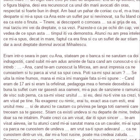
o figura blajina, desi era recunoscut ca unul din marii avocati din oras,
respectat si foarte bun in drept. Am baut un pahar de coniac cu el, m-a tras
deoparte si mi-a spus ca Ana este un suflet pur si nevinovat, sa fiu bland c
ea ca este o finuta. – Tinere, ai descoperit o comoara … sa ai grija de ea,
mai tarziu imi vei da dreptate, o sa vezi. Pazeste-o ca pe ochii din cap, vei
vedea de ce spun asta … timpul iti va demonstra. Atunci nu am prea intele
ce mi-a spus, decat in mare, faptul ca era fina si cu un suflet de aur stiam
dar a avut dreptate domnul avocat Mihailescu.
Eram intr-o seara in parc cu Ana, stateam pe o banca si ne sarutam ca doi
indragostiti, cand subit mi-am adus aminte de faza cand am cunoscut-o si 
intreb : … - Ana, cand te-am cunoscut la Mircea, am avut impresia ca ne
cunoastem si tu parca ai vrut sa spui ceva. Poti sa-mi spui acum ? … Se
uita la mine frumos, mana ei mica imi mangaie fata si-mi spune : - Cand
eram de 17 ani si eram la orfelinat, pedagoga mea o femeie deosebita si
buna la suflet cum rar gasesti asa oameni, mi-a pus de sanziene o ramuric
de visc sub perna, ca sa-mi visez ursitul … si eu, desi nu-ti vine sa crezi, t
am visat pe tine. Nu exagerez cu nimic, erai tu, exact asa cum esti, erai
ursitul meu … si de atunci te cautam cu privirea pe langa toti oamenii care
treceam sa te gasesc. Stiam ca existi undeva si nu departe de mine, trebu
doar sa ne intalnim. Poate crezi ca am visat, dar iti spun sincer … te-am
visat aievea, iar tu atunci cand mi-ai sarutat mana ca un cavaler, mi-ai spu
ca parca ne cunostem de undeva … am vrut sa-ti spun adevarul … ca ne
cunostem dintr-un vis, dar mi-a fost rusine, poate ma credeai zaluda. …