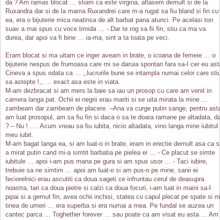
da ? Am ramas blocat … stiam ca este virgina, aflasem demult si de la
Ruxandra dar si de la mama Ruxandrei care m-a rugat sa fiu bland si fin cu
ea, era o bijuterie mica neatinsa de alt barbat pana atunci. Pe acelasi ton
suav a mai spus cu voce timida … - Dar te rog sa fii fin, stiu ca ma va
durea, dar apoi va fi bine … ia-ma, sint a ta toata pe veci.
Eram blocat si ma uitam ce inger aveam in brate, o icoana de femeie … o
bijuterie nespus de frumoasa care mi se daruia spontan fara sa-I cer eu ast
Cineva a spus odata ca … ,,lucrurile bune se intampla numai celor care sti
sa astepte !,, … exact asa este in viata.
M-am dezbracat si am mers la baie sa iau un prosop cu care am venit in
camera langa pat. Ochii ei negrii erau mariti si se uita mirata la mine …
zambeam dar zambeam de placere. –Ana va curge putin sange, pentru ast
am luat prosopul, am sa fiu fin si daca o sa te doara ramane pe altadata, d
? – Nu ! …. Acum vreau sa fiu iubita, nicio altadata, vino langa mine iubitul
meu iubit.
M-am bagat langa ea, si am luat-o in brate, eram in erectie demult asa ca s
a mirat putin cand mi-a simtit barbatia pe pielea ei … - Ce placut se simte
iubitule … apoi i-am pus mana pe gura si am spus usor … - Taci iubire,
trebuie sa ne simtim … apoi am luat-o si am pus-o pe mine, sanii ei
feciorelnici erau ascutiti ca doua sageti ce infruntau cerul de deasupra
noastra, tari ca doua pietre si calzi ca doua focuri, i-am luat in maini sa-I
pipai si a gemut fin, avea ochii inchisi, statea cu capul plecat pe spate si 
tinea de umeri … era superba si era numai a mea. Pe fundal se auzea un
cantec parca … Toghether forever … sau poate ca am visat eu asta … Am