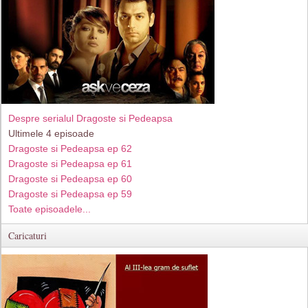
Despre serialul Dragoste si Pedeapsa
Ultimele 4 episoade
Dragoste si Pedeapsa ep 62
Dragoste si Pedeapsa ep 61
Dragoste si Pedeapsa ep 60
Dragoste si Pedeapsa ep 59
Toate episoadele...
Caricaturi