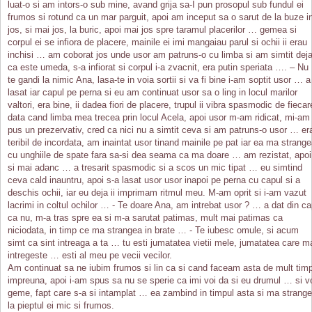
luat-o si am intors-o sub mine, avand grija sa-I pun prosopul sub fundul ei
frumos si rotund ca un mar parguit, apoi am inceput sa o sarut de la buze i
jos, si mai jos, la buric, apoi mai jos spre taramul placerilor … gemea si
corpul ei se infiora de placere, mainile ei imi mangaiau parul si ochii ii erau
inchisi … am coborat jos unde usor am patruns-o cu limba si am simtit dej
ca este umeda, s-a infiorat si corpul i-a zvacnit, era putin speriata …. – Nu
te gandi la nimic Ana, lasa-te in voia sortii si va fi bine i-am soptit usor … a
lasat iar capul pe perna si eu am continuat usor sa o ling in locul marilor
valtori, era bine, ii dadea fiori de placere, trupul ii vibra spasmodic de fiecar
data cand limba mea trecea prin locul Acela, apoi usor m-am ridicat, mi-am
pus un prezervativ, cred ca nici nu a simtit ceva si am patruns-o usor … er
teribil de incordata, am inaintat usor tinand mainile pe pat iar ea ma strang
cu unghiile de spate fara sa-si dea seama ca ma doare … am rezistat, apoi
si mai adanc … a tresarit spasmodic si a scos un mic tipat … eu simtind
ceva cald inauntru, apoi s-a lasat usor usor inapoi pe perna cu capul si a
deschis ochii, iar eu deja ii imprimam ritmul meu. M-am oprit si i-am vazut
lacrimi in coltul ochilor … - Te doare Ana, am intrebat usor ? … a dat din c
ca nu, m-a tras spre ea si m-a sarutat patimas, mult mai patimas ca
niciodata, in timp ce ma strangea in brate … - Te iubesc omule, si acum
simt ca sint intreaga a ta … tu esti jumatatea vietii mele, jumatatea care m
intregeste … esti al meu pe vecii vecilor.
Am continuat sa ne iubim frumos si lin ca si cand faceam asta de mult tim
impreuna, apoi i-am spus sa nu se sperie ca imi voi da si eu drumul … si v
geme, fapt care s-a si intamplat … ea zambind in timpul asta si ma strang
la pieptul ei mic si frumos.