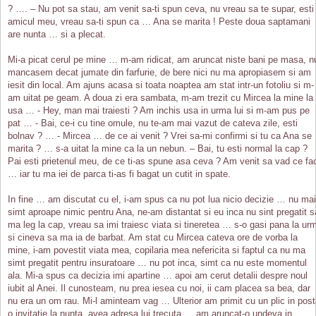
? …. – Nu pot sa stau, am venit sa-ti spun ceva, nu vreau sa te supar, esti
amicul meu, vreau sa-ti spun ca … Ana se marita ! Peste doua saptamani
are nunta … si a plecat.
Mi-a picat cerul pe mine … m-am ridicat, am aruncat niste bani pe masa, n
mancasem decat jumate din farfurie, de bere nici nu ma apropiasem si am
iesit din local. Am ajuns acasa si toata noaptea am stat intr-un fotoliu si m-
am uitat pe geam. A doua zi era sambata, m-am trezit cu Mircea la mine la
usa … - Hey, man mai traiesti ? Am inchis usa in urma lui si m-am pus pe
pat … - Bai, ce-i cu tine omule, nu te-am mai vazut de cateva zile, esti
bolnav ? … - Mircea … de ce ai venit ? Vrei sa-mi confirmi si tu ca Ana se
marita ? … s-a uitat la mine ca la un nebun. – Bai, tu esti normal la cap ?
Pai esti prietenul meu, de ce ti-as spune asa ceva ? Am venit sa vad ce fa
… iar tu ma iei de parca ti-as fi bagat un cutit in spate.
In fine … am discutat cu el, i-am spus ca nu pot lua nicio decizie … nu mai
simt aproape nimic pentru Ana, ne-am distantat si eu inca nu sint pregatit s
ma leg la cap, vreau sa imi traiesc viata si tineretea … s-o gasi pana la ur
si cineva sa ma ia de barbat. Am stat cu Mircea cateva ore de vorba la
mine, i-am povestit viata mea, copilaria mea nefericita si faptul ca nu ma
simt pregatit pentru insuratoare … nu pot inca, simt ca nu este momentul
ala. Mi-a spus ca decizia imi apartine … apoi am cerut detalii despre noul
iubit al Anei. Il cunosteam, nu prea iesea cu noi, ii cam placea sa bea, dar
nu era un om rau. Mi-l aminteam vag … Ulterior am primit cu un plic in pos
o invitatie la nunta, avea adresa lui trecuta … am aruncat-o undeva in