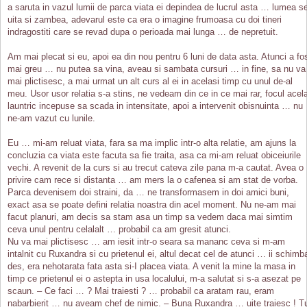
a saruta in vazul lumii de parca viata ei depindea de lucrul asta … lumea s
uita si zambea, adevarul este ca era o imagine frumoasa cu doi tineri
indragostiti care se revad dupa o perioada mai lunga … de nepretuit.
Am mai plecat si eu, apoi ea din nou pentru 6 luni de data asta. Atunci a fo
mai greu … nu putea sa vina, aveau si sambata cursuri … in fine, sa nu va
mai plictisesc, a mai urmat un alt curs al ei in acelasi timp cu unul de-al
meu. Usor usor relatia s-a stins, ne vedeam din ce in ce mai rar, focul acel
launtric incepuse sa scada in intensitate, apoi a intervenit obisnuinta … nu
ne-am vazut cu lunile.
Eu … mi-am reluat viata, fara sa ma implic intr-o alta relatie, am ajuns la
concluzia ca viata este facuta sa fie traita, asa ca mi-am reluat obiceiurile
vechi. A revenit de la curs si au trecut cateva zile pana m-a cautat. Avea o
privire cam rece si distanta … am mers la o cafenea si am stat de vorba.
Parca devenisem doi straini, da … ne transformasem in doi amici buni,
exact asa se poate defini relatia noastra din acel moment. Nu ne-am mai
facut planuri, am decis sa stam asa un timp sa vedem daca mai simtim
ceva unul pentru celalalt … probabil ca am gresit atunci.
Nu va mai plictisesc … am iesit intr-o seara sa mananc ceva si m-am
intalnit cu Ruxandra si cu prietenul ei, altul decat cel de atunci … ii schimb
des, era nehotarata fata asta si-I placea viata. A venit la mine la masa in
timp ce prietenul ei o astepta in usa localului, m-a salutat si s-a asezat pe
scaun. – Ce faci … ? Mai traiesti ? … probabil ca aratam rau, eram
nabarbierit … nu aveam chef de nimic. – Buna Ruxandra … uite traiesc ! T