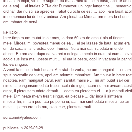
in ea si in copii, vin si te sugrum cu mana mea la tine in casa, apoi te arun
de la etaj … ai inteles ? Ti-a dat Dumnezeu un inger langa tine … nemernic
ordinar, dar nu stii sa apreciezi, rahat cu ochi ce esti ... apoi l-am lasat aco
in nemernicia lui de betiv ordinar. Am plecat cu Mircea, am mers la el si m-
am imbatat de nervi …
EPILOG :
Intre timp m-am mutat in alt oras, la doar 60 km de orasul ala al tineretii
mele. Mircea imi povestea mereu de ea … el se lasase de baut, acum era
om de casa si isi crestea copii frumos. Nu a mai dat niciodata in ei de
atunci. Eu am avut dupa cativa ani o delegatie acolo in oras, si cum cineva
acolo sus inca ma iubeste mult … el era la peste, copii in vacanta la parinti
lui, ea singura.
A venit la mine la hotel seara. Am stat de vorba, ne-am mangaiat … ne-am
spus povestile de viata, apoi am adormit imbratisati. Am tinut-o in brate toa
noaptea, i-am mangaiat parul, i-am sarutat mainile … nu am putut sa-I cer
nimic … pangarisem odata trupul acela de inger, acum nu mai aveam acest
drept, il pierdusem odata demult … odata cu pierderea ei … a jumatatii vieti
mele. Dimineata m-am trezit singur, ea plecase ... dar inca ii simteam
mirosul fin, mi-am pus fata pe perna ei, sa-i mai simt odata mirosul iubitei
mele ... perna era uda rau, plansese, plansese mult.
scratone@yahoo.com
publicata in
2015-03-28