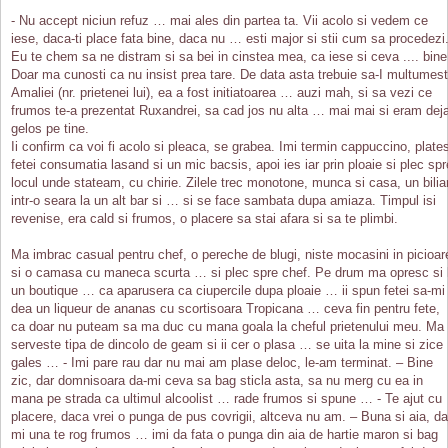
- Nu accept niciun refuz … mai ales din partea ta. Vii acolo si vedem ce
iese, daca-ti place fata bine, daca nu … esti major si stii cum sa procedezi
Eu te chem sa ne distram si sa bei in cinstea mea, ca iese si ceva .... bine
Doar ma cunosti ca nu insist prea tare. De data asta trebuie sa-I multumest
Amaliei (nr. prietenei lui), ea a fost initiatoarea … auzi mah, si sa vezi ce
frumos te-a prezentat Ruxandrei, sa cad jos nu alta … mai mai si eram dej
gelos pe tine.
Ii confirm ca voi fi acolo si pleaca, se grabea. Imi termin cappuccino, plate
fetei consumatia lasand si un mic bacsis, apoi ies iar prin ploaie si plec spr
locul unde stateam, cu chirie. Zilele trec monotone, munca si casa, un bilia
intr-o seara la un alt bar si … si se face sambata dupa amiaza. Timpul isi
revenise, era cald si frumos, o placere sa stai afara si sa te plimbi.
Ma imbrac casual pentru chef, o pereche de blugi, niste mocasini in picioar
si o camasa cu maneca scurta … si plec spre chef. Pe drum ma opresc si 
un boutique … ca aparusera ca ciupercile dupa ploaie … ii spun fetei sa-mi
dea un liqueur de ananas cu scortisoara Tropicana … ceva fin pentru fete,
ca doar nu puteam sa ma duc cu mana goala la cheful prietenului meu. Ma
serveste tipa de dincolo de geam si ii cer o plasa … se uita la mine si zice
gales … - Imi pare rau dar nu mai am plase deloc, le-am terminat. – Bine
zic, dar domnisoara da-mi ceva sa bag sticla asta, sa nu merg cu ea in
mana pe strada ca ultimul alcoolist … rade frumos si spune … - Te ajut cu
placere, daca vrei o punga de pus covrigii, altceva nu am. – Buna si aia, da
mi una te rog frumos … imi da fata o punga din aia de hartie maron si bag