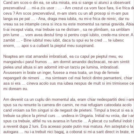
Cand am scos-o din ea, se uita mirata, era si sange si atunci a observant
prezervativul … mi-a zis usor : … - Am crezut ca vom face fara, ti-e frica d
ceva ? Am scos prezervativul, m-am sters cu un alt prosop si m-am pus
langa ea pe pat … - Ana, draga mea iubita, nu mi-e frica de nimic, dar nu
vreau sa se intample ceva si inca nu este momentul sa ramai gravida. Abia
ti-ai inceput viata, mai trebuie sa ne distram , sa ne plimbam, sa umblam
prin lume … vom avea destul timp si pentru copii iubito, crede-ma sincer. A
zambit … - Bine iubitul meu iubit, daca tu spui eu te cred … te iubesc
enorm, … apoi s-a cuibarit la pieptul meu suspinand.
Noaptea am stat amandoi imbratisati, ea cu capul pe pieptul meu, eu
mangaindu-i parul frumos … am dormit amandoi dezbracati, ne-am simtit
pielea unul altuia si am adormit intr-un tarziu pe lumina, imbratisati.
Avusesem in brate un inger, fusese a mea toata, un trup de femeie
nepangarit de nimeni … ma simteam cel mai fericit dintre pamanteni, chiar
asa si era … cineva acolo sus ma iubea nespus de mult si imi trimisese ce
mi doream eu.
Am devenit ca un cuplu din momentul ala, eram chiar nedespartiti desi i-am
spus sa nu renunte la camera din camin, ne mai refugiam cateodata acolo
cand vroiam sa fim singuri si de negasit de prieteni. Timpul a trecut si ea a
trebuie sa plece la primul curs … undeva in Ungaria. Initial nu vroia, dar i-
spus ca trebuie, altfel nu va avansa in functie … A plecat cu sufletul indoit 
a revenit dupa 2 luni. Era aceeasi poate putin mai matura. Am asteptat-o la
autogara … nu i-a trebuit nici bagaj, a coborat si mi-a sarit direct in brate, m