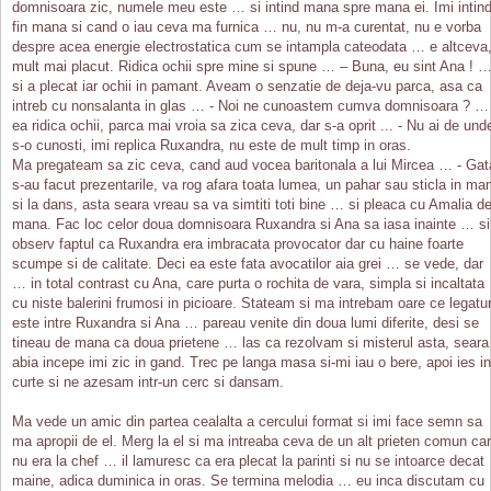
domnisoara zic, numele meu este … si intind mana spre mana ei. Imi intin
fin mana si cand o iau ceva ma furnica … nu, nu m-a curentat, nu e vorba
despre acea energie electrostatica cum se intampla cateodata … e altceva
mult mai placut. Ridica ochii spre mine si spune … – Buna, eu sint Ana ! 
si a plecat iar ochii in pamant. Aveam o senzatie de deja-vu parca, asa ca
intreb cu nonsalanta in glas … - Noi ne cunoastem cumva domnisoara ? …
ea ridica ochii, parca mai vroia sa zica ceva, dar s-a oprit ... - Nu ai de und
s-o cunosti, imi replica Ruxandra, nu este de mult timp in oras.
Ma pregateam sa zic ceva, cand aud vocea baritonala a lui Mircea … - Gat
s-au facut prezentarile, va rog afara toata lumea, un pahar sau sticla in ma
si la dans, asta seara vreau sa va simtiti toti bine … si pleaca cu Amalia d
mana. Fac loc celor doua domnisoara Ruxandra si Ana sa iasa inainte … si
observ faptul ca Ruxandra era imbracata provocator dar cu haine foarte
scumpe si de calitate. Deci ea este fata avocatilor aia grei … se vede, dar
… in total contrast cu Ana, care purta o rochita de vara, simpla si incaltata
cu niste balerini frumosi in picioare. Stateam si ma intrebam oare ce legatu
este intre Ruxandra si Ana … pareau venite din doua lumi diferite, desi se
tineau de mana ca doua prietene … las ca rezolvam si misterul asta, seara
abia incepe imi zic in gand. Trec pe langa masa si-mi iau o bere, apoi ies in
curte si ne azesam intr-un cerc si dansam.
Ma vede un amic din partea cealalta a cercului format si imi face semn sa
ma apropii de el. Merg la el si ma intreaba ceva de un alt prieten comun ca
nu era la chef … il lamuresc ca era plecat la parinti si nu se intoarce decat
maine, adica duminica in oras. Se termina melodia … eu inca discutam cu