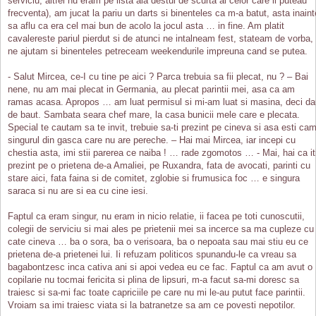
serviciu, altfel nu eram pe lista aia destul de scurta al celor care il puteau
frecventa), am jucat la pariu un darts si binenteles ca m-a batut, asta inaint
sa aflu ca era cel mai bun de acolo la jocul asta … in fine. Am platit
cavalereste pariul pierdut si de atunci ne intalneam fest, stateam de vorba,
ne ajutam si binenteles petreceam weekendurile impreuna cand se putea.
- Salut Mircea, ce-I cu tine pe aici ? Parca trebuia sa fii plecat, nu ? – Bai
nene, nu am mai plecat in Germania, au plecat parintii mei, asa ca am
ramas acasa. Apropos … am luat permisul si mi-am luat si masina, deci da
de baut. Sambata seara chef mare, la casa bunicii mele care e plecata.
Special te cautam sa te invit, trebuie sa-ti prezint pe cineva si asa esti ca
singurul din gasca care nu are pereche. – Hai mai Mircea, iar incepi cu
chestia asta, imi stii parerea ce naiba ! … rade zgomotos … - Mai, hai ca it
prezint pe o prietena de-a Amaliei, pe Ruxandra, fata de avocati, parinti cu
stare aici, fata faina si de comitet, zglobie si frumusica foc … e singura
saraca si nu are si ea cu cine iesi.
Faptul ca eram singur, nu eram in nicio relatie, ii facea pe toti cunoscutii,
colegii de serviciu si mai ales pe prietenii mei sa incerce sa ma cupleze cu
cate cineva … ba o sora, ba o verisoara, ba o nepoata sau mai stiu eu ce
prietena de-a prietenei lui. Ii refuzam politicos spunandu-le ca vreau sa
bagabontzesc inca cativa ani si apoi vedea eu ce fac. Faptul ca am avut o
copilarie nu tocmai fericita si plina de lipsuri, m-a facut sa-mi doresc sa
traiesc si sa-mi fac toate capriciile pe care nu mi le-au putut face parintii.
Vroiam sa imi traiesc viata si la batranetze sa am ce povesti nepotilor.