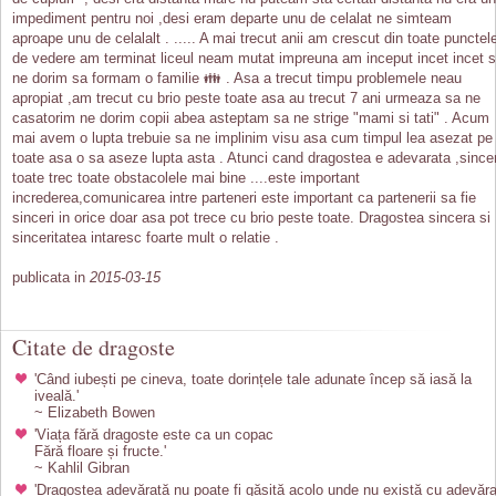
impediment pentru noi ,desi eram departe unu de celalat ne simteam
aproape unu de celalalt . ..... A mai trecut anii am crescut din toate punctel
de vedere am terminat liceul neam mutat impreuna am inceput incet incet 
ne dorim sa formam o familie 👪 . Asa a trecut timpu problemele neau
apropiat ,am trecut cu brio peste toate asa au trecut 7 ani urmeaza sa ne
casatorim ne dorim copii abea asteptam sa ne strige "mami si tati" . Acum
mai avem o lupta trebuie sa ne implinim visu asa cum timpul lea asezat pe
toate asa o sa aseze lupta asta . Atunci cand dragostea e adevarata ,since
toate trec toate obstacolele mai bine ....este important
increderea,comunicarea intre parteneri este important ca partenerii sa fie
sinceri in orice doar asa pot trece cu brio peste toate. Dragostea sincera si
sinceritatea intaresc foarte mult o relatie .
publicata in
2015-03-15
Citate de dragoste
'Când iubești pe cineva, toate dorințele tale adunate încep să iasă la
iveală.'
~ Elizabeth Bowen
'Viața fără dragoste este ca un copac
Fără floare și fructe.'
~ Kahlil Gibran
'Dragostea adevărată nu poate fi găsită acolo unde nu există cu adevăra