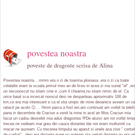
povestea noastra
poveste de dragoste scrisa de Alina
Povestea noastra....mmm era o zi de toamna ploioasa ,era o zi ca toate
celalalte eram la scoala primul meu an de liceu in acea zi ma sunat "el" ,er
un necunoscut nu stiam cine e ,cum il cheama,nu stiam nimic de el. Ca
orice baiat si-a incercat norocul desi ne desparteau aproximativ 100 de
km,ce era mai interesant e ca el stia umpic de mine deoarece aveam un va
ratacit pe acolo 😏.... Hmm parca a fost ieri,am continuat am vorbit la telef
pana in decembrie de Craciun a venit la mine in acel an Mos Craciun mia
facut un cadou deosebit mia adus dragostea 💜De atunci am tot vorbit timp
trecea ne vedeam mai greu din cauza distantei dar noi eram multumiti ca
macar ne auzeam. Cu trecerea timpului au aparut si unele asa zise " certuri
de cupluri" , desi era distanta mare nu puteam sta certati distanta nu era un