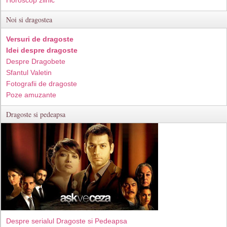
Horoscop zilnic
Noi si dragostea
Versuri de dragoste
Idei despre dragoste
Despre Dragobete
Sfantul Valetin
Fotografii de dragoste
Poze amuzante
Dragoste si pedeapsa
Despre serialul Dragoste si Pedeapsa