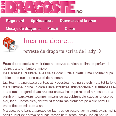
Rugaciuni
Spiritualitate
Dumnezeu si Iubirea
Mesaje de dragoste
Poezii
Citate
Inca ma doare...
poveste de dragoste scrisa de Lady D
Eram doar o copila si mult timp am crezut ca viata e plina de parfum si
iubire, ca totu-I lapte si miere.
Insa aceasta "realitate" avea sa fie doar iluzia sufletului meu bolnav dupa
iubire si ne ranit pana atunci de aceasta.
Era toamna anului...ce conteaza? Povestea mea nu se schimba, tot la fel 
trista ramane.In fine...Soarele inca stralucea anuntandu-se o zi frumoasa.N
stand mult pe ganduri am aruncat cateva haine pe mine si am iesit sa ma
plimb prin parc.Aurul toamnei impanzise parcul,frunzele cadeau lenese pe
alei, iar eu, nostalgica, dar totusi fericita ma pierdeam pe aleile parcului
traind fiecare miscare a sa.
Ma asez pe o banca aproape de lac, trag cu putere aer in piept, expir, inchi
ochii si pret de cateva secunde raman nemiscata, devin una cu natura.Si