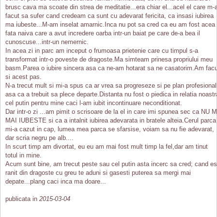
brusc cava ma scoate din strea de meditatie...era chiar el...acel el care m-
facut sa sufer cand credeam ca sunt cu adevarat fericita, ca insasi iubirea
ma iubeste...M-am inselat amarnic.Inca nu pot sa cred ca eu am fost acea
fata naiva care a avut incredere oarba intr-un baiat pe care de-a bea il
cunoscuse...intr-un nemernic.
In acea zi in parc am inceput o frumoasa prietenie care cu timpul s-a
transformat intr-o poveste de dragoste.Ma simteam prinesa propriului meu
basm.Parea o iubire sincera asa ca ne-am hotarat sa ne casatorim.Am facu
si acest pas.
N-a trecut mult si mi-a spus ca ar vrea sa progreseze si pe plan profesional
asa ca a trebuit sa plece departe.Distanta nu fost o piedica in relatia noastr
cel putin pentru mine caci l-am iubit incontinuare neconditionat.
Dar intr-o zi ...am pimit o scrisoare de la el in care imi spunea sec ca NU 
MAI IUBESTE si ca a intalnit iubirea adevarata in bratele alteia.Cerul parca
mi-a cazut in cap, lumea mea parca se sfarsise, voiam sa nu fie adevarat,
dar scria negru pe alb....
In scurt timp am divortat, eu eu am mai fost mult timp la fel,dar am tinut
totul in mine.
Acum sunt bine, am trecut peste sau cel putin asta incerc sa cred; cand es
ranit din dragoste cu greu te aduni si gasesti puterea sa mergi mai
depate...plang caci inca ma doare...
publicata in
2015-03-04