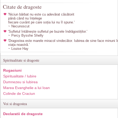
Citate de dragoste
'Niciun bărbat nu este cu adevărat căsătorit
până când nu înțelege
fiecare cuvânt pe care soția lui nu îl spune.'
~ Necunoscut
'Sufletul întâlnește sufletul pe buzele îndrăgostiților.'
~ Percy Bysshe Shelly
'Dragostea este marele miracol vindecător. Iubirea de sine face minuni î
viața noastră.'
~ Louise Hay
Spiritualitate si dragoste
Rugaciuni
Spiritualitate / Iubire
Dumnezeu si Iubirea
Marea Evanghelie a lui Ioan
Colinde de Craciun
Voi si dragostea
Declaratii de dragoste