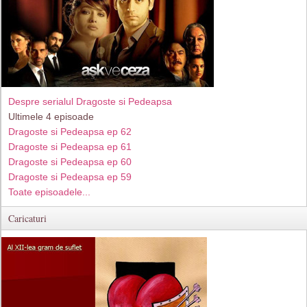
Despre serialul Dragoste si Pedeapsa
Ultimele 4 episoade
Dragoste si Pedeapsa ep 62
Dragoste si Pedeapsa ep 61
Dragoste si Pedeapsa ep 60
Dragoste si Pedeapsa ep 59
Toate episoadele...
Caricaturi