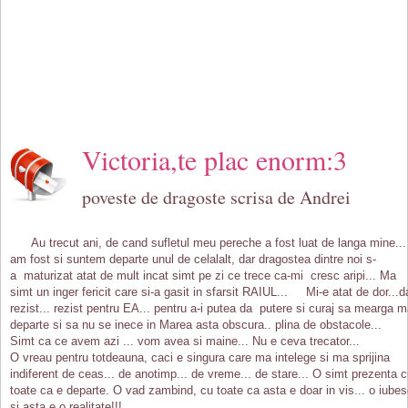
Victoria,te plac enorm:3
poveste de dragoste scrisa de Andrei
Au trecut ani, de cand sufletul meu pereche a fost luat de langa mine...
am fost si suntem departe unul de celalalt, dar dragostea dintre noi s-
a maturizat atat de mult incat simt pe zi ce trece ca-mi cresc aripi... Ma
simt un inger fericit care si-a gasit in sfarsit RAIUL... Mi-e atat de dor...d
rezist... rezist pentru EA... pentru a-i putea da putere si curaj sa mearga m
departe si sa nu se inece in Marea asta obscura.. plina de obstacole...
Simt ca ce avem azi ... vom avea si maine... Nu e ceva trecator...
O vreau pentru totdeauna, caci e singura care ma intelege si ma sprijina
indiferent de ceas... de anotimp... de vreme... de stare... O simt prezenta 
toate ca e departe. O vad zambind, cu toate ca asta e doar in vis... o iube
si asta e o realitate!!!