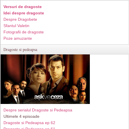
Versuri de dragoste
Idei despre dragoste
Despre Dragobete
Sfantul Valetin
Fotografii de dragoste
Poze amuzante
Dragoste si pedeapsa
Despre serialul Dragoste si Pedeapsa
Ultimele 4 episoade
Dragoste si Pedeapsa ep 62