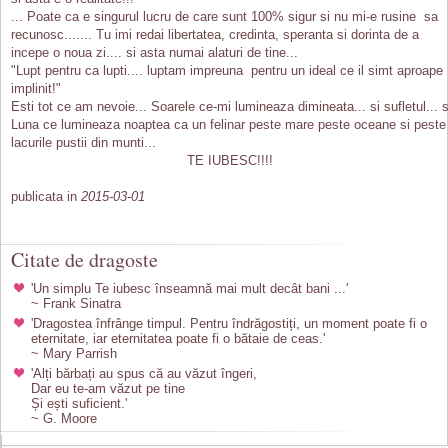
... Poate ca e singurul lucru de care sunt 100% sigur si nu mi-e rusine sa
recunosc....... Tu imi redai libertatea, credinta, speranta si dorinta de a
incepe o noua zi.... si asta numai alaturi de tine...
"Lupt pentru ca lupti.... luptam impreuna pentru un ideal ce il simt aproape
implinit!"
Esti tot ce am nevoie... Soarele ce-mi lumineaza dimineata... si sufletul... s
Luna ce lumineaza noaptea ca un felinar peste mare peste oceane si peste
lacurile pustii din munti...
TE IUBESC!!!!
publicata in
2015-03-01
Citate de dragoste
'Un simplu Te iubesc înseamnă mai mult decât bani ...'
~ Frank Sinatra
'Dragostea înfrânge timpul. Pentru îndrăgostiți, un moment poate fi o
eternitate, iar eternitatea poate fi o bătaie de ceas.'
~ Mary Parrish
'Alți bărbați au spus că au văzut îngeri,
Dar eu te-am văzut pe tine
Și ești suficient.'
~ G. Moore