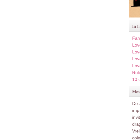
In l
Fam
Lov
Lov
Love
Lov
Rule
10 
Mesa
De-a
imp
inv
drag
Vre
col