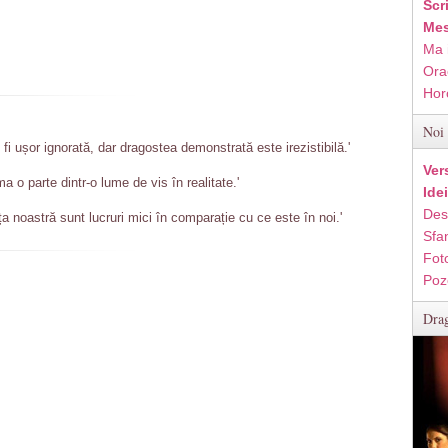
Scr
Mes
Ma 
Ora
Hor
Noi 
i ușor ignorată, dar dragostea demonstrată este irezistibilă.'
Ver
 o parte dintr-o lume de vis în realitate.'
Ide
Des
ța noastră sunt lucruri mici în comparație cu ce este în noi.'
Sfan
Fot
Poz
Drag