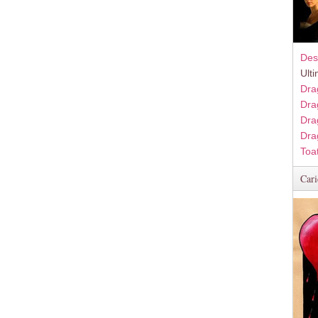
Des
Ult
Dra
Dra
Dra
Dra
Toa
Cari