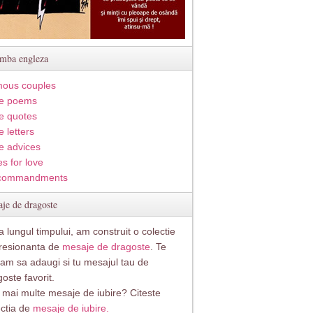
imba engleza
ous couples
e poems
e quotes
 letters
e advices
s for love
commandments
je de dragoste
 lungul timpului, am construit o colectie
resionanta de
mesaje de dragoste
. Te
itam sa adaugi si tu mesajul tau de
oste favorit.
i mai multe mesaje de iubire? Citeste
ectia de
mesaje de iubire.