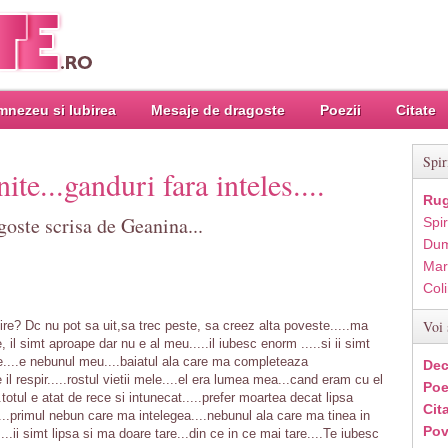
nezeu si Iubirea
Mesaje de dragoste
Poezii
Citate
Spir
nite...ganduri fara inteles....
Rug
goste scrisa de Geanina...
Spir
Dum
Mar
Col
Voi 
re? Dc nu pot sa uit,sa trec peste, sa creez alta poveste.....ma
e, il simt aproape dar nu e al meu.....il iubesc enorm .....si ii simt
ste....e nebunul meu....baiatul ala care ma completeaza
Dec
 il respir.....rostul vietii mele....el era lumea mea...cand eram cu el
Poe
.totul e atat de rece si intunecat.....prefer moartea decat lipsa
Cit
ine...primul nebun care ma intelegea....nebunul ala care ma tinea in
Pov
...ii simt lipsa si ma doare tare...din ce in ce mai tare....Te iubesc