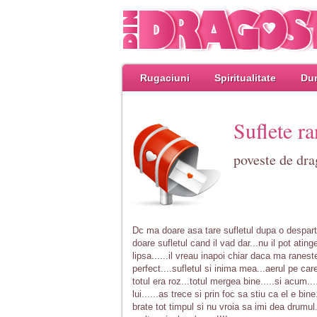
Rugaciuni
Spiritualitate
Dum
Suflete ra
poveste de dra
Dc ma doare asa tare sufletul dupa o desparti
doare sufletul cand il vad dar...nu il pot ating
lipsa......il vreau inapoi chiar daca ma rane
perfect....sufletul si inima mea...aerul pe care
totul era roz...totul mergea bine.....si acum...
lui......as trece si prin foc sa stiu ca el e b
brate tot timpul si nu vroia sa imi dea drumul.