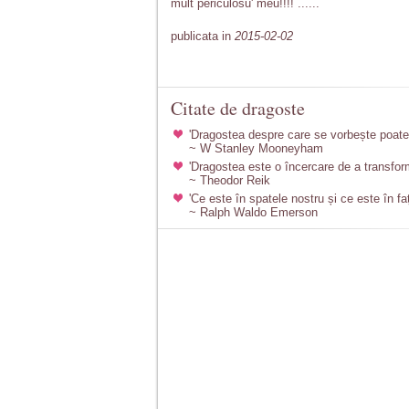
mult periculosu' meu!!!! ......
publicata in
2015-02-02
Citate de dragoste
'Dragostea despre care se vorbește poate f
~ W Stanley Mooneyham
'Dragostea este o încercare de a transforma
~ Theodor Reik
'Ce este în spatele nostru și ce este în fa
~ Ralph Waldo Emerson