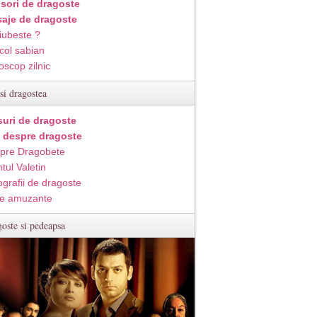
isori de dragoste
aje de dragoste
iubeste ?
col sabian
oscop zilnic
si dragostea
suri de dragoste
i despre dragoste
pre Dragobete
tul Valetin
ografii de dragoste
e amuzante
oste si pedeapsa