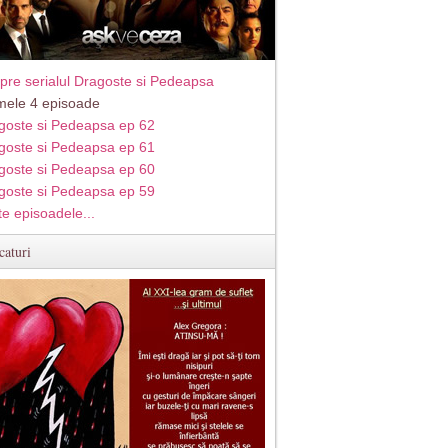
pre serialul Dragoste si Pedeapsa
imele 4 episoade
goste si Pedeapsa ep 62
goste si Pedeapsa ep 61
goste si Pedeapsa ep 60
goste si Pedeapsa ep 59
te episoadele...
caturi