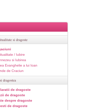
itualitate si dragoste
aciuni
itualitate / Iubire
nezeu si Iubirea
ea Evanghelie a lui Ioan
inde de Craciun
si dragostea
laratii de dragoste
zii de dragoste
ate despre dragoste
esti de dragoste