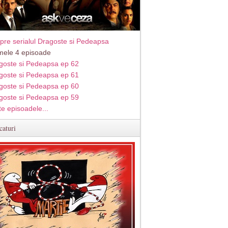
pre serialul Dragoste si Pedeapsa
imele 4 episoade
goste si Pedeapsa ep 62
goste si Pedeapsa ep 61
goste si Pedeapsa ep 60
goste si Pedeapsa ep 59
te episoadele...
caturi