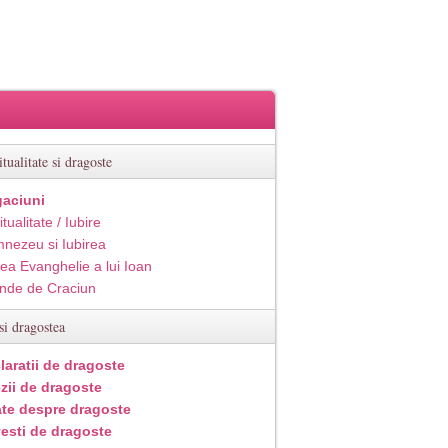
itualitate si dragoste
aciuni
itualitate / Iubire
nezeu si Iubirea
ea Evanghelie a lui Ioan
inde de Craciun
si dragostea
laratii de dragoste
zii de dragoste
ate despre dragoste
esti de dragoste