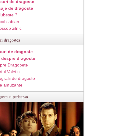
isori de dragoste
aje de dragoste
iubeste ?
col sabian
oscop zilnic
si dragostea
suri de dragoste
i despre dragoste
pre Dragobete
tul Valetin
ografii de dragoste
e amuzante
oste si pedeapsa