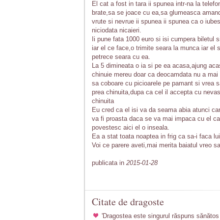
El cat a fost in tara ii spunea intr-na la tele
brate,sa se joace cu ea,sa glumeasca amando
vrute si nevrue ii spunea ii spunea ca o iube
niciodata nicaieri.
Ii pune fata 1000 euro si isi cumpera biletul 
iar el ce face,o trimite seara la munca iar el 
petrece seara cu ea.
La 5 dimineata o ia si pe ea acasa,ajung acas
chinuie mereu doar ca deocamdata nu a mai ba
sa coboare cu picioarele pe pamant si vrea sa 
prea chinuita,dupa ca cel il accepta cu nevasta
chinuita
Eu cred ca el isi va da seama abia atunci can
va fi proasta daca se va mai impaca cu el ca 
povestesc aici el o inseala.
Ea a stat toata noaptea in frig ca sa-i faca lui
Voi ce parere aveti,mai merita baiatul vreo s
publicata in
2015-01-28
Citate de dragoste
'Dragostea este singurul răspuns sănătos 