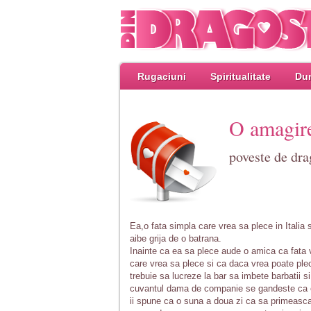
Rugaciuni
Spiritualitate
Dum
O amagir
poveste de dr
Ea,o fata simpla care vrea sa plece in Itali
aibe grija de o batrana.
Inainte ca ea sa plece aude o amica ca fata v
care vrea sa plece si ca daca vrea poate ple
trebuie sa lucreze la bar sa imbete barbatii
cuvantul dama de companie se gandeste ca es
ii spune ca o suna a doua zi ca sa primeasca 