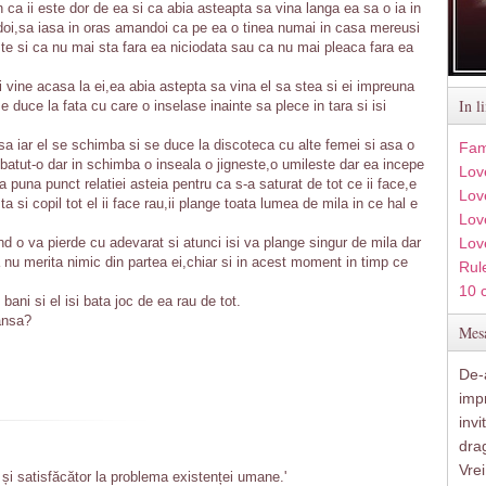
fon ca ii este dor de ea si ca abia asteapta sa vina langa ea sa o ia in
i,sa iasa in oras amandoi ca pe ea o tinea numai in casa mereusi
ste si ca nu mai sta fara ea niciodata sau ca nu mai pleaca fara ea
si vine acasa la ei,ea abia astepta sa vina el sa stea si ei impreuna
In l
se duce la fata cu care o inselase inainte sa plece in tara si isi
a iar el se schimba si se duce la discoteca cu alte femei si asa o
Fam
tut-o dar in schimba o inseala o jigneste,o umileste dar ea incepe
Lov
puna punct relatiei asteia pentru ca s-a saturat de tot ce ii face,e
Lov
 si copil tot el ii face rau,ii plange toata lumea de mila in ce hal e
Love
d o va pierde cu adevarat si atunci isi va plange singur de mila dar
Lov
nu merita nimic din partea ei,chiar si in acest moment in timp ce
Rule
10 
 bani si el isi bata joc de ea rau de tot.
ansa?
Mesa
De-a
imp
inv
drag
Vre
și satisfăcător la problema existenței umane.'