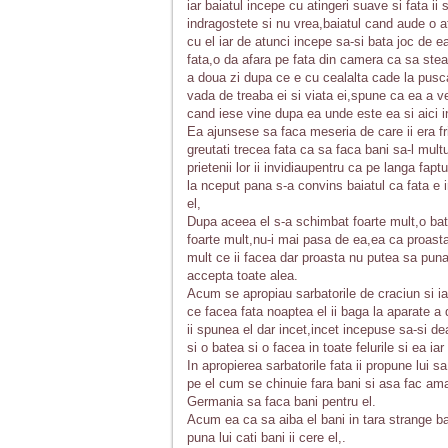
iar baiatul incepe cu atingeri suave si fata 
indragostete si nu vrea,baiatul cand aude o at
cu el iar de atunci incepe sa-si bata joc de e
fata,o da afara pe fata din camera ca sa stea
a doua zi dupa ce e cu cealalta cade la puscar
vada de treaba ei si viata ei,spune ca ea a ven
cand iese vine dupa ea unde este ea si aici i
Ea ajunsese sa faca meseria de care ii era fric
greutati trecea fata ca sa faca bani sa-l mult
prietenii lor ii invidiaupentru ca pe langa fa
la nceput pana s-a convins baiatul ca fata e i
el,
Dupa aceea el s-a schimbat foarte mult,o bat
foarte mult,nu-i mai pasa de ea,ea ca proast
mult ce ii facea dar proasta nu putea sa puna p
accepta toate alea.
Acum se apropiau sarbatorile de craciun si ia
ce facea fata noaptea el ii baga la aparate a 
ii spunea el dar incet,incet incepuse sa-si de
si o batea si o facea in toate felurile si ea ia
In apropierea sarbatorile fata ii propune lui
pe el cum se chinuie fara bani si asa fac am
Germania sa faca bani pentru el.
Acum ea ca sa aiba el bani in tara strange b
puna lui cati bani ii cere el,.