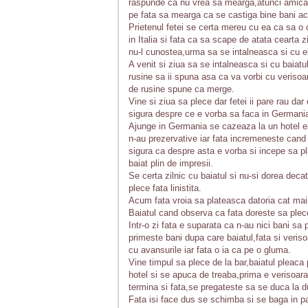
raspunde ca nu vrea sa mearga,atunci amica c
pe fata sa mearga ca se castiga bine bani aco
Prietenul fetei se certa mereu cu ea ca sa o
in Italia si fata ca sa scape de atata cearta 
nu-l cunostea,urma sa se intalneasca si cu 
A venit si ziua sa se intalneasca si cu baiatul 
rusine sa ii spuna asa ca va vorbi cu verisoar
de rusine spune ca merge.
Vine si ziua sa plece dar fetei ii pare rau dar
sigura despre ce e vorba sa faca in Germani
Ajunge in Germania se cazeaza la un hotel ea
n-au prezervative iar fata incremeneste cand 
sigura ca despre asta e vorba si incepe sa pl
baiat plin de impresii.
Se certa zilnic cu baiatul si nu-si dorea deca
plece fata linistita.
Acum fata vroia sa plateasca datoria cat mai
Baiatul cand observa ca fata doreste sa plece
Intr-o zi fata e suparata ca n-au nici bani sa
primeste bani dupa care baiatul,fata si veriso
cu avansurile iar fata o ia ca pe o gluma.
Vine timpul sa plece de la bar,baiatul pleaca 
hotel si se apuca de treaba,prima e verisoara 
termina si fata,se pregateste sa se duca la d
Fata isi face dus se schimba si se baga in pa