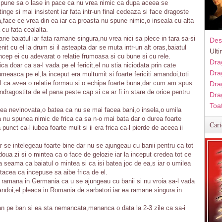
ii spune sa o lase in pace ca nu vrea nimic ca dupa aceea se
inge si mai insistent iar fata intr-un final cedeaza si face dragoste
a,face ce vrea din ea iar ca proasta nu spune nimic,o inseala cu alta
 cu fata cealalta.
ie baiatul iar fata ramane singura,nu vrea nici sa plece in tara sa-si
Des
it cu el la drum si il asteapta dar se muta intr-un alt oras,baiatul
Ult
ncep ei cu adevarat o relatie frumoasa si cu bune si cu rele.
Dra
a doar ca sa-l vada pe el fericit,el nu stia niciodata prin cate
Dra
umeasca pe el,la inceput era multumit si foarte fericiti amandoi,toti
ptul ca avea o relatie formau si o echipa foarte buna,dar cum am spus
Dra
ndragostita de el pana peste cap si ca ar fi in stare de orice pentru
Dra
Toa
ea nevinovata,o batea ca nu se mai facea bani,o insela,o umila
a nu spunea nimic de frica ca sa n-o mai bata dar o durea foarte
Cari
unct ca-l iubea foarte mult si ii era frica ca-l pierde de aceea ii
r se intelegeau foarte bine dar nu se ajungeau cu banii pentru ca tot
doua zi si o mintea ca o face de gelozie iar la inceput credea tot ce
a seama ca baiatul o mintea si ca isi batea joc de ea,s iar o umilea
r tacea ca incepuse sa aibe frica de el.
 sa ramana in Germania ca u se ajungeau cu banii si nu vroia sa-l vada
andoi,el pleaca in Romania de sarbatori iar ea ramane singura in
an pe ban si ea sta nemancata,mananca o data la 2-3 zile ca sa-i