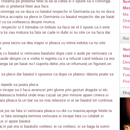
heama pe prietenul fetei la ea la cafea si ii spune sa o convinga
Scr
lo si prietenul fetei asa face.
Mes
 convinga sa se duca cu baiatul respectiv in Germania,sa nu se duca
Ma 
zilnica accepta sa plece in Germania cu baiatul respectiv dar pe baiat
Ora
el ca sa vorbeasca despre munca.
Hor
respectiv si il intreaba ce trebuie sa faca iar el ii spune ca ii este
a lui sau matusa lui,fata iar cade in dubii si nu stie ce sa faca dar
Noi 
 e prea tarziu sa dea inapoi si pleaca cu inima indoita ca nu stie
a.
Ver
 cu baiatul si verisoara baiatului dupa care o aude pe verisoara ca
Ide
aude despre ce e vorba si regreta ca n.a refuzat cand trebuia ca era
Des
anga iar pe baiat nu-l suporta deloc,era un infumurat,un figurant,un
Sfan
t sa plece dar baiatul ii spusese ca dupa ce platesc datoria poate sa
Fot
Poz
 repede sa poata pleca.
 incepe sa ii faca avansuri prin glume prin gesturi dragute si etc.
Drag
 plateasca hotelul unde erau cazati iar prin minune apare cineva si
ara pleaca la un bar sa se mai relaxeze si ei iar baiatul tot continua
pe jos iar fata si verisoara pleaca cu doi cu masina,ajunge fetele la
si fata asteapta,termina verisoara si incepe fata cu celalalt si
us si apare baiatul.
t,in pat era si baiatulsi vorbesc ei ce vorbesc si se baga la somn