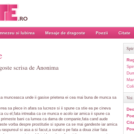
nezeu si Iubirea
Mesaje de dragoste
Poezii
Citate
Spir
e
Rug
agoste scrisa de Anonima
Spir
Dum
Mar
Col
Voi 
a sa munceasca unde ii gasise prietena ei cea mai buna de munca sa
rea sa plece in afara sa lucreze si ii spune ca stie ea pe cineva
Dec
ca cu el,fata intreaba ca ce munca e acolo iar amica ii spune ca
Poe
 si primeste bani ca lumea ca dama de companie,fata cand aude
Cit
te vorba despre prostitutie si spune ca se mai gandeste iar amica
Pov
raspunsul si asa a si facut,a sunat-o pe fata a doua ziiar fata