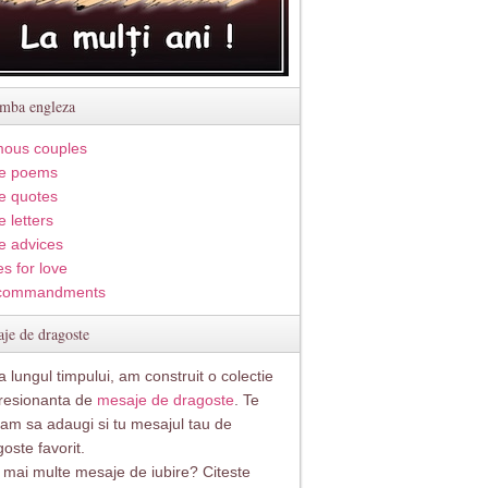
imba engleza
ous couples
e poems
e quotes
 letters
e advices
s for love
commandments
je de dragoste
 lungul timpului, am construit o colectie
resionanta de
mesaje de dragoste
. Te
itam sa adaugi si tu mesajul tau de
oste favorit.
i mai multe mesaje de iubire? Citeste