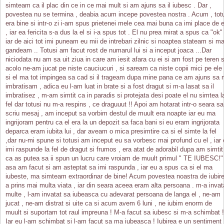
simteam ca il plac din ce in ce mai mult si am ajuns sa il iubesc . Dar ,
povestea nu se termina , deabia acum incepe povestea nostra . Acum , tot
era bine si intr-o zi i-am spus prietenei mele cea mai buna ca imi place de e
, iar ea fericita s-a dus la el si i-a spus tot . El nu prea mirat a spus ca "ok" 
iar de aici tot imi puneam eu mii de intrebari zilnic si noaptea stateam si m
gandeam .. Totusi am facut rost de numarul lui si a inceput joaca ...Dar
niciodata nu am sa uit ziua in care am iesit afara cu ei si am fost pe teren s
acolo ne-am jucat pe niste cauciucuri , si saream ca niste copii mici pe ele
si el ma tot impingea sa cad si il trageam dupa mine pana ce am ajuns sa 
imbratisam , adica eu l-am luat in brate si a fost dragut si m-a lasat sa il
imbratisez , m-am simtit ca in paradis si protejata desi poate el nu simtea l
fel dar totusi nu m-a respins , ce draguuut !! Apoi am hotarat intr-o seara sa 
scriu mesaj , am inceput sa vorbim destul de muult era noapte iar eu ma
ingrijoram pentru ca el era la un depozit sa faca bani si eu eram ingrijorata
deparca eram iubita lui , dar aveam o mica presimtire ca si el simte la fel
,dar nu-mi spune si totusi am inceput eu sa vorbesc mai profund cu el , iar 
imi raspunde la fel de dragut si frumos , era atat de adorabil dupa am simtit
ca as putea sa ii spun un lucru care vroiam de muult primul " TE IUBESC!"
asa am facut si am asteptat sa imi raspunda , iar eu a spus ca si el ma
iubeste, ma simteam extraordinar de bine! Acum povestea noastra de iubir
a prins mai multa viata , iar din seara aceea eram alta persoana . m-a invat
multe , l-am invatat sa iubeasca cu adevarat persoana de langa el , ne-am
jucat , ne-am distrat si uite ca si acum avem 6 luni , ne iubim enorm de
muult si suportam tot raul impreuna ! M-a facut sa iubesc si m-a schimbat !
Iar eu l-am schimbat si l-am facut sa ma iubeasca ! Iubirea e un sentiment