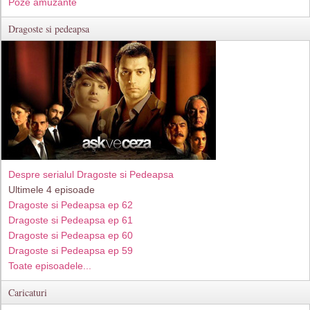
Poze amuzante
Dragoste si pedeapsa
Despre serialul Dragoste si Pedeapsa
Ultimele 4 episoade
Dragoste si Pedeapsa ep 62
Dragoste si Pedeapsa ep 61
Dragoste si Pedeapsa ep 60
Dragoste si Pedeapsa ep 59
Toate episoadele...
Caricaturi