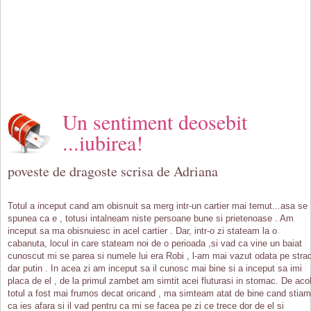
Un sentiment deosebit
...iubirea!
poveste de dragoste scrisa de Adriana
Totul a inceput cand am obisnuit sa merg intr-un cartier mai temut...asa se
spunea ca e , totusi intalneam niste persoane bune si prietenoase . Am
inceput sa ma obisnuiesc in acel cartier . Dar, intr-o zi stateam la o
cabanuta, locul in care stateam noi de o perioada ,si vad ca vine un baiat
cunoscut mi se parea si numele lui era Robi , l-am mai vazut odata pe stra
dar putin . In acea zi am inceput sa il cunosc mai bine si a inceput sa imi
placa de el , de la primul zambet am simtit acei fluturasi in stomac. De aco
totul a fost mai frumos decat oricand , ma simteam atat de bine cand stiam
ca ies afara si il vad pentru ca mi se facea pe zi ce trece dor de el si