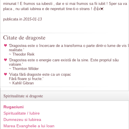
minunat ! E frumos sa iubesti , dar e si mai frumos sa fii iubit ! Sper sa va
placa , nu uitati iubirea e de nepretuit tine-ti-o strans ! ✌👍💓
publicata in
2015-01-13
Citate de dragoste
'Dragostea este o încercare de a transforma o parte dintr-o lume de vis 
realitate.'
~ Theodor Reik
'Dragostea este o energie care există de la sine. Este propriul său
valoare.'
~ Thornton Wilder
'Viața fără dragoste este ca un copac
Fără floare și fructe.'
~ Kahlil Gibran
Spiritualitate si dragoste
Rugaciuni
Spiritualitate / Iubire
Dumnezeu si Iubirea
Marea Evanghelie a lui Ioan