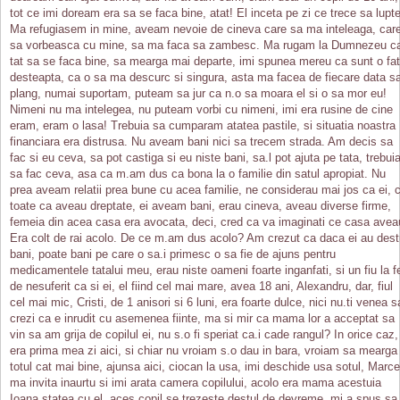
tot ce imi doream era sa se faca bine, atat! El inceta pe zi ce trece sa lupte
Ma refugiasem in mine, aveam nevoie de cineva care sa ma inteleaga, car
sa vorbeasca cu mine, sa ma faca sa zambesc. Ma rugam la Dumnezeu c
tat sa se faca bine, sa mearga mai departe, imi spunea mereu ca sunt o fa
desteapta, ca o sa ma descurc si singura, asta ma facea de fiecare data s
plang, numai suportam, puteam sa jur ca n.o sa moara el si o sa mor eu!
Nimeni nu ma intelegea, nu puteam vorbi cu nimeni, imi era rusine de cine
eram, eram o lasa! Trebuia sa cumparam atatea pastile, si situatia noastra
financiara era distrusa. Nu aveam bani nici sa trecem strada. Am decis sa
fac si eu ceva, sa pot castiga si eu niste bani, sa.l pot ajuta pe tata, trebui
sa fac ceva, asa ca m.am dus ca bona la o familie din satul apropiat. Nu
prea aveam relatii prea bune cu acea familie, ne considerau mai jos ca ei, 
toate ca aveau dreptate, ei aveam bani, erau cineva, aveau diverse firme,
femeia din acea casa era avocata, deci, cred ca va imaginati ce casa avea
Era colt de rai acolo. De ce m.am dus acolo? Am crezut ca daca ei au dest
bani, poate bani pe care o sa.i primesc o sa fie de ajuns pentru
medicamentele tatalui meu, erau niste oameni foarte inganfati, si un fiu la f
de nesuferit ca si ei, el fiind cel mai mare, avea 18 ani, Alexandru, dar, fiul
cel mai mic, Cristi, de 1 anisori si 6 luni, era foarte dulce, nici nu.ti venea s
crezi ca e inrudit cu asemenea fiinte, ma si mir ca mama lor a acceptat sa
vin sa am grija de copilul ei, nu s.o fi speriat ca.i cade rangul? In orice caz,
era prima mea zi aici, si chiar nu vroiam s.o dau in bara, vroiam sa mearga
totul cat mai bine, ajunsa aici, ciocan la usa, imi deschide usa sotul, Marce
ma invita inaurtu si imi arata camera copilului, acolo era mama acestuia
Ioana statea cu el, aces copil se trezeste destul de devreme, mi.a spus sa