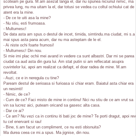
scoteam pe gura. M.am asezat langa el, dar nu spunea niciunul nimic, ma
privea lung, nu ma uitam la el, dar totusi se vedea cu coltul ochiului cat de
atent era la mine.
- De ce te uiti asa la mine?
- Nu stiu, esti frumoasa.
- Multumesc!
De data asta am spus.o destul de incet, timida, simtindu.ma ciudat, mi s.a
mai spus asta pana acum, dar nu ma asteptam de le el.
- Ai niste ochi foarte frumosi!
- Multumesc! Din nou.
Si mie imi plac ochii mei avand in vedere ca sunt albastri. Dar mi se parea
ciudat ca aud asta din gura lui. Am stat putin si am reflecatat asupra
cuvintelor lui, apoi am realizat ca defapt, el doar radea de mine. M.am
revoltat.
- Auzi, ce e in neregula cu tine?
Paream destul de serioasa si furioasa si chiar eram. Baiatul asta chiar era
un nesimti!
- Nimic, de ce?
- Cum de ce? Faci misto de mine in continu! Nici nu stiu de ce am vrut sa
vin sa lucrez aici, puteam oricand sa gasesc alta casa.
- Dar ce ai?
- Ce am? Nu vezi ca in continu iti bati joc de mine? Te porti dragut, apoi rev
tu cel enervant si rau!
- Bine, ti.am facut un compliment, ce nu esti obisnuita?
Ma durea ceea ce mi.a spus. Ma jignise, din nou.