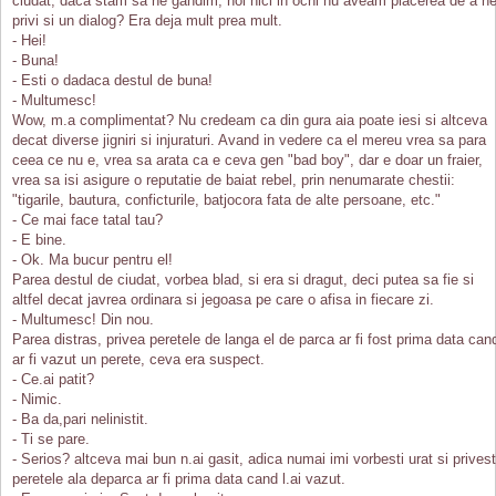
ciudat, daca stam sa ne gandim, noi nici in ochi nu aveam placerea de a n
privi si un dialog? Era deja mult prea mult.
- Hei!
- Buna!
- Esti o dadaca destul de buna!
- Multumesc!
Wow, m.a complimentat? Nu credeam ca din gura aia poate iesi si altceva
decat diverse jigniri si injuraturi. Avand in vedere ca el mereu vrea sa para
ceea ce nu e, vrea sa arata ca e ceva gen "bad boy", dar e doar un fraier,
vrea sa isi asigure o reputatie de baiat rebel, prin nenumarate chestii:
"tigarile, bautura, conficturile, batjocora fata de alte persoane, etc."
- Ce mai face tatal tau?
- E bine.
- Ok. Ma bucur pentru el!
Parea destul de ciudat, vorbea blad, si era si dragut, deci putea sa fie si
altfel decat javrea ordinara si jegoasa pe care o afisa in fiecare zi.
- Multumesc! Din nou.
Parea distras, privea peretele de langa el de parca ar fi fost prima data can
ar fi vazut un perete, ceva era suspect.
- Ce.ai patit?
- Nimic.
- Ba da,pari nelinistit.
- Ti se pare.
- Serios? altceva mai bun n.ai gasit, adica numai imi vorbesti urat si privest
peretele ala deparca ar fi prima data cand l.ai vazut.