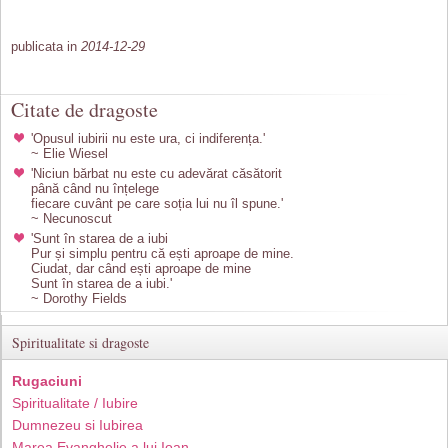
publicata in
2014-12-29
Citate de dragoste
'Opusul iubirii nu este ura, ci indiferența.'
~ Elie Wiesel
'Niciun bărbat nu este cu adevărat căsătorit
până când nu înțelege
fiecare cuvânt pe care soția lui nu îl spune.'
~ Necunoscut
'Sunt în starea de a iubi
Pur și simplu pentru că ești aproape de mine.
Ciudat, dar când ești aproape de mine
Sunt în starea de a iubi.'
~ Dorothy Fields
Spiritualitate si dragoste
Rugaciuni
Spiritualitate / Iubire
Dumnezeu si Iubirea
Marea Evanghelie a lui Ioan