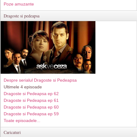
Poze amuzante
Dragoste si pedeapsa
Despre serialul Dragoste si Pedeapsa
Ultimele 4 episoade
Dragoste si Pedeapsa ep 62
Dragoste si Pedeapsa ep 61
Dragoste si Pedeapsa ep 60
Dragoste si Pedeapsa ep 59
Toate episoadele...
Caricaturi