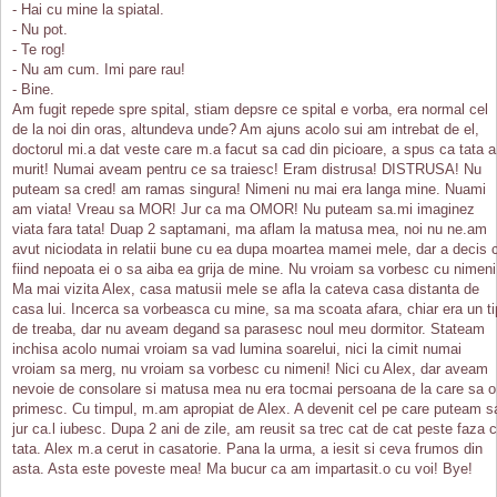
- Hai cu mine la spiatal.
- Nu pot.
- Te rog!
- Nu am cum. Imi pare rau!
- Bine.
Am fugit repede spre spital, stiam depsre ce spital e vorba, era normal cel
de la noi din oras, altundeva unde? Am ajuns acolo sui am intrebat de el,
doctorul mi.a dat veste care m.a facut sa cad din picioare, a spus ca tata a
murit! Numai aveam pentru ce sa traiesc! Eram distrusa! DISTRUSA! Nu
puteam sa cred! am ramas singura! Nimeni nu mai era langa mine. Nuami
am viata! Vreau sa MOR! Jur ca ma OMOR! Nu puteam sa.mi imaginez
viata fara tata! Duap 2 saptamani, ma aflam la matusa mea, noi nu ne.am
avut niciodata in relatii bune cu ea dupa moartea mamei mele, dar a decis 
fiind nepoata ei o sa aiba ea grija de mine. Nu vroiam sa vorbesc cu nimeni
Ma mai vizita Alex, casa matusii mele se afla la cateva casa distanta de
casa lui. Incerca sa vorbeasca cu mine, sa ma scoata afara, chiar era un ti
de treaba, dar nu aveam degand sa parasesc noul meu dormitor. Stateam
inchisa acolo numai vroiam sa vad lumina soarelui, nici la cimit numai
vroiam sa merg, nu vroiam sa vorbesc cu nimeni! Nici cu Alex, dar aveam
nevoie de consolare si matusa mea nu era tocmai persoana de la care sa o
primesc. Cu timpul, m.am apropiat de Alex. A devenit cel pe care puteam s
jur ca.l iubesc. Dupa 2 ani de zile, am reusit sa trec cat de cat peste faza 
tata. Alex m.a cerut in casatorie. Pana la urma, a iesit si ceva frumos din
asta. Asta este poveste mea! Ma bucur ca am impartasit.o cu voi! Bye!