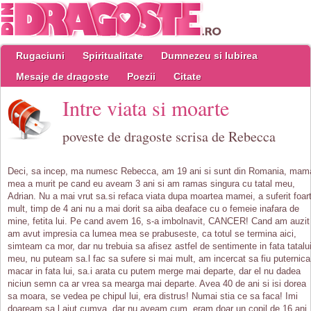
Rugaciuni
Spiritualitate
Dumnezeu si Iubirea
Mesaje de dragoste
Poezii
Citate
Intre viata si moarte
poveste de dragoste scrisa de Rebecca
Deci, sa incep, ma numesc Rebecca, am 19 ani si sunt din Romania, mam
mea a murit pe cand eu aveam 3 ani si am ramas singura cu tatal meu,
Adrian. Nu a mai vrut sa.si refaca viata dupa moartea mamei, a suferit foar
mult, timp de 4 ani nu a mai dorit sa aiba deaface cu o femeie inafara de
mine, fetita lui. Pe cand avem 16, s-a imbolnavit, CANCER! Cand am auzit
am avut impresia ca lumea mea se prabuseste, ca totul se termina aici,
simteam ca mor, dar nu trebuia sa afisez astfel de sentimente in fata tatalu
meu, nu puteam sa.l fac sa sufere si mai mult, am incercat sa fiu puternica
macar in fata lui, sa.i arata cu putem merge mai departe, dar el nu dadea
niciun semn ca ar vrea sa mearga mai departe. Avea 40 de ani si isi dorea
sa moara, se vedea pe chipul lui, era distrus! Numai stia ce sa faca! Imi
doaream sa.l ajut cumva, dar nu aveam cum, eram doar un copil de 16 ani,