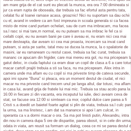
am mare grija de el cat sunt eu plecati la munca, era ora 7:00 dimineata si
jur ca eram rupta de oboseala, dar trebuia sa fac efortul asta pentru tata,
celalat fiu al Ioanei ramase acasa, groaznic! Nici nu suportam sa dau ochii
cu el, avand in vedere ca am fost impreuna in scoala generala si ca facea
misto de mine cand purtam ochelari, sau de cum ma imbracam, ma facea
sa.l rasc si mai tare,m normal, eu nu puteam sa ma imbrac le fel ca si
ceilalti copii, eu nu aveam banii pe care ii aveau ei, nu eram nici cea mai
mare desteapta, dar aveam ici cea mai proasta, incercam sa invat cand
puteam, si asta pe sarite, tatal meu se ducea la munca, la o spalatorie de
masini, iar eu ramaneam cu restul casei, trebuia sa fac curat, trebuia sa
mananc ce apucam din frigider, care mai mereu era gol, nu ma pricepeam l
gatut deloc, in ciuda faptului ca eram doar un copil de clasa a 6 a care totu
macar cartofi prajiti trebuia a sti sa faca, nu ma pricepeam. Alex intra in
camera unde ma aflam eu cu copil si ma priveste timp de cateva secunde,
apoi imi spune "Buna" si pleaca, era un moment destul de ciudat, el nici
macar nu ma priveste cand trecem unul pe langa altul, dar totusi, ma aflam
in casa lui, avand grija de fratele lui mai mic. Trebuia sa stau acolo pana la
16:00 in fiecare zi din vacanta, era inceputul lui iulie, deci aveam ceva de
stat, se facuse ora 12:00 si simteam ca mor, copilul dulce care parea a fi
Cristi s.a doedit un baietel foarte agitat si plin de viata, trebuia sa.l culc pa
la urma, sa ma linstesc, i.am dat sa manance si apoi l.am culcat, in
speranta ca v.a dormi macar o ora. Sa ma pot linisti putin, Alexandru, intra
din nou in camera dupa 5 ore de disparitie, parea obosit, si in cele din urma
odata in viata, am reusit sa formam un dialog, ceea ce mi se parea destul 