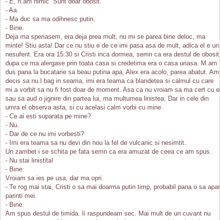
- E, n.am nimic. Sunt doar obosit.
- Aa.
- Ma duc sa ma odihnesc putin.
- Bine.
Deja ma speriasem, era deja prea mult, nu mi se parea bine deloc, ma
minte! Stiu asta! Dar ce nu stiu e de ce imi pasa asa de mult, adica el e un
nesuferit. Era ora 15:30 si Cristi inca dormea, semn ca era destul de obosit
dupa ce ma alergase prin toata casa si credetima era o casa uriasa. M.am
dus pana la bucatarie sa beau putina apa, Alex era acolo, parea abatut. Am
decis sa nu.l bag in seama, imi era teama ca blandetea si calmul cu care
mi.a vorbit sa nu fi fost doar de moment. Asa ca nu vroiam sa ma cert cu e
sau sa aud o jignire din partea lui, ma multumea linistea. Dar in cele din
umra el observa asta, si cu acelasi calm vorbi cu mine.
- Ce ai esti suparata pe mine?
- Nu.
- Dar de ce nu imi vorbesti?
- Imi era teama sa nu devi din nou la fel de vulcanic si nesimtit.
Un zambet i se schita pe fata semn ca era amuzat de ceea ce am spus.
- Nu stai linistita!
- Bine.
Vroiam sa ies pe usa, dar ma opri.
- Te rog mai stai, Cristi o sa mai doarma putin timp, probabil pana o sa apa
parinti mei.
- Bine.
Am spus destul de timida. Ii raspundeam sec. Mai mult de un cuvant nu