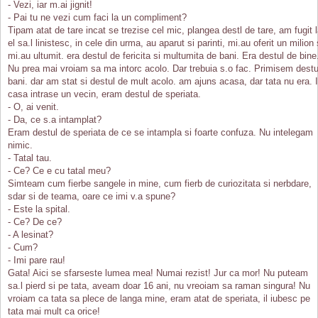
- Vezi, iar m.ai jignit!
- Pai tu ne vezi cum faci la un compliment?
Tipam atat de tare incat se trezise cel mic, plangea destl de tare, am fugit 
el sa.l linistesc, in cele din urma, au aparut si parinti, mi.au oferit un milion 
mi.au ultumit. era destul de fericita si multumita de bani. Era destul de bine
Nu prea mai vroiam sa ma intorc acolo. Dar trebuia s.o fac. Primisem destu
bani. dar am stat si destul de mult acolo. am ajuns acasa, dar tata nu era. 
casa intrase un vecin, eram destul de speriata.
- O, ai venit.
- Da, ce s.a intamplat?
Eram destul de speriata de ce se intampla si foarte confuza. Nu intelegam
nimic.
- Tatal tau.
- Ce? Ce e cu tatal meu?
Simteam cum fierbe sangele in mine, cum fierb de curiozitata si nerbdare,
sdar si de teama, oare ce imi v.a spune?
- Este la spital.
- Ce? De ce?
- A lesinat?
- Cum?
- Imi pare rau!
Gata! Aici se sfarseste lumea mea! Numai rezist! Jur ca mor! Nu puteam
sa.l pierd si pe tata, aveam doar 16 ani, nu vreoiam sa raman singura! Nu
vroiam ca tata sa plece de langa mine, eram atat de speriata, il iubesc pe
tata mai mult ca orice!