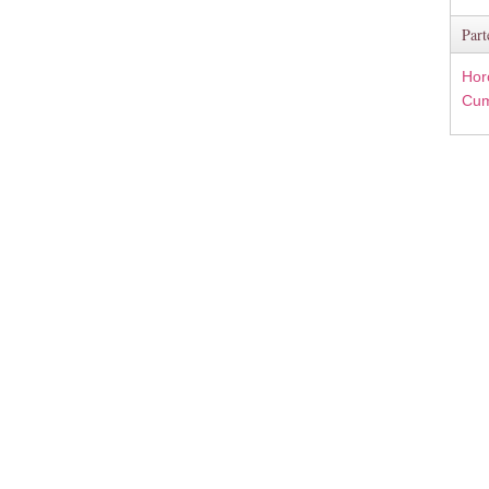
Part
Hor
Cum