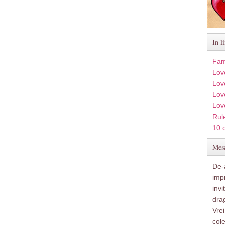
In l
Fam
Lov
Lov
Love
Lov
Rule
10 
Mesa
De-a
imp
inv
drag
Vre
col