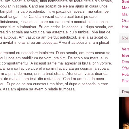
a. Am plecat la scoala, fiind bombardata de toatel fetele din scoala,
Scr
popular in scoala. Cand am scapat de ele am ajuns in clasa unde
Mes
tamplat in ziua precedenta. Intr-o pauza din acea zi, ma uitam pe
Ma 
asezat langa mine. Cand am vazut ca era acel baiat pe care il
Ora
linisteasca, zicand ca ii pare rau ca nu mi-a acordat nici o sansa.
Hor
 mana si m-a imbratisat. Eu am cedat. In aceeasi zi, dupa scoala, am
sirea din scoala am vazut ca ma astepta el cu o umbrel. M-a luat de
e autobuz. Am vazut ca am pierdut autobuzul, si el a asteptat cu
Noi 
a invitat in oras si eu am acceptat. A venit autobuzul si am plecat
Ver
 asteptand cu nerabdare intalnirea. Dupa scoala, am mers acasa sa
Ide
ocul unde am stabilit ca ne vom intalnim. De acolo am mers la un
Des
t comportamentul. A inceput sa fie mai agresiv si brutal prin vorbire.
Sfan
ca nu o sa fac ce zice el o sa imi faca viata un cosmar la scoala.
l m-a prins de mana, si m-a tinut strans. Atunci am vazut doar ca
Fot
uat de mana si am iesit din restaurant. Cand m-am uitat la acea
Poz
 meu. Dupa ce ne-am cunoscut ma bine, si dupa o perioada in care
a. Asa am ajunsa sa avem o relatie frumoasa.
Drag