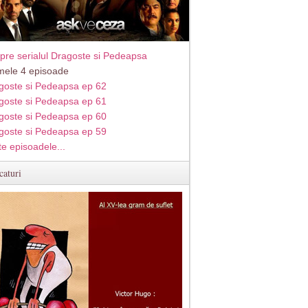
pre serialul Dragoste si Pedeapsa
imele 4 episoade
goste si Pedeapsa ep 62
goste si Pedeapsa ep 61
goste si Pedeapsa ep 60
goste si Pedeapsa ep 59
te episoadele...
caturi