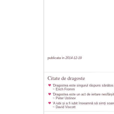
publicata in
2014-12-19
Citate de dragoste
'Dragostea este singurul răspuns sănătos 
~ Erich Fromm
'Dragostea este un act de iertare nesfârșit
~ Peter Ustinov
'A iubi și a fi iubit înseamnă să simți soar
~ David Viscott