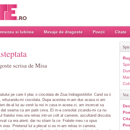
nezeu si Iubirea
Mesaje de dragoste
Poezii
Citate
Spir
steptata
Rug
goste scrisa de Misa
Spir
Dum
Mar
Col
Voi 
atului pe care il plac o ciocolata de Ziua Indragostitiilor. Cand sa ii
ror, refuzandu-mi ciocolata. Dupa acestea m-am dus acasa si am
en de-al lui au venit la noi in casa in aceea zi, am incercat sa
Dec
-a dat seama ca am patit ceva. El m-a consolat zicandu-mi ca nu
Poe
l fratelui meu era retras intr-un colt al camerei, ascultand discutia
Cit
at ca era atent, dar nu stiam la ce. Fratele meu i-a spus
Pov
n oras. Prietenul lui a plecat si eu m-am retras in camera.