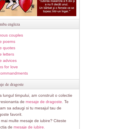
imba engleza
ous couples
e poems
e quotes
 letters
e advices
s for love
commandments
je de dragoste
 lungul timpului, am construit o colectie
resionanta de
mesaje de dragoste
. Te
itam sa adaugi si tu mesajul tau de
oste favorit.
i mai multe mesaje de iubire? Citeste
ectia de
mesaje de iubire.