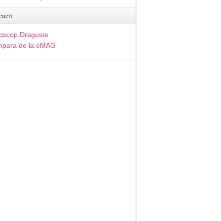
eneri
oscop Dragoste
para de la eMAG