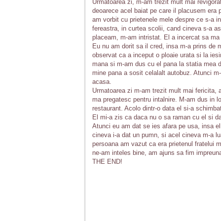
Urmatoarea zi, m-am trezit mult mai revigorat
deoarece acel baiat pe care il placusem era 
am vorbit cu prietenele mele despre ce s-a in
fereastra, in curtea scolii, cand cineva s-a 
placeam, m-am intristat. El a incercat sa ma 
Eu nu am dorit sa il cred, insa m-a prins de
observat ca a inceput o ploaie urata si la ie
mana si m-am dus cu el pana la statia mea d
mine pana a sosit celalalt autobuz. Atunci m-
acasa.
Urmatoarea zi m-am trezit mult mai fericita,
ma pregatesc pentru intalnire. M-am dus in l
restaurant. Acolo dintr-o data el si-a schimba
El mi-a zis ca daca nu o sa raman cu el si da
Atunci eu am dat se ies afara pe usa, insa e
cineva i-a dat un pumn, si acel cineva m-a l
persoana am vazut ca era prietenul fratelui
ne-am inteles bine, am ajuns sa fim impreun
THE END!