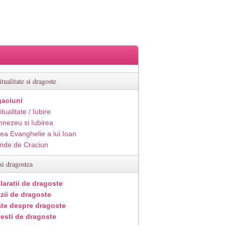
itualitate si dragoste
aciuni
itualitate / Iubire
nezeu si Iubirea
ea Evanghelie a lui Ioan
inde de Craciun
si dragostea
laratii de dragoste
zii de dragoste
ate despre dragoste
esti de dragoste