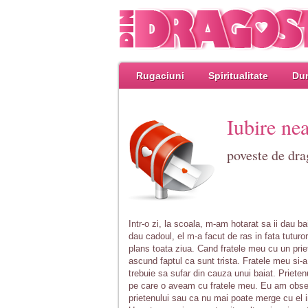
Rugaciuni
Spiritualitate
Dum
Iubire nea
poveste de dra
Intr-o zi, la scoala, m-am hotarat sa ii dau bai
dau cadoul, el m-a facut de ras in fata tutu
plans toata ziua. Cand fratele meu cu un priet
ascund faptul ca sunt trista. Fratele meu si
trebuie sa sufar din cauza unui baiat. Prietenu
pe care o aveam cu fratele meu. Eu am observ
prietenului sau ca nu mai poate merge cu el i