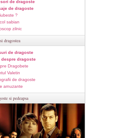
isori de dragoste
aje de dragoste
iubeste ?
col sabian
oscop zilnic
si dragostea
suri de dragoste
i despre dragoste
pre Dragobete
tul Valetin
ografii de dragoste
e amuzante
oste si pedeapsa