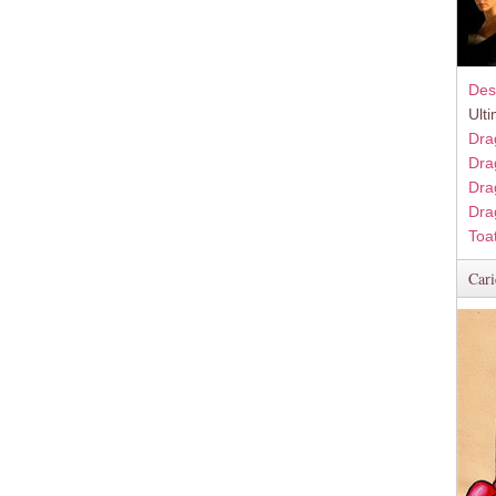
Des
Ult
Dra
Dra
Dra
Dra
Toa
Cari