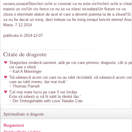
usoara,usoara!Deschizi ochii si constati ca nu este vis!Inchizi ochii si chiar
traiesti un vis!Un vis ferice ce nu se va sfarsi niciodata!Un fluture ce va
zbura o eternitate alaturi de acel el care a devenit puterea ta de a zbura!!Si
sa nu fie decat un miraj ,desi trebuie sa fie miraj,mirajul fericirii eterne! Ana-
Maria..7.12.2014
publicata in
2014-12-07
Citate de dragoste
'Dragostea vindecă oamenii, atât pe cei care primesc dragoste, cât și p
cei care o oferă.'
~ Karl A Menninger
'Să iubească acum cei care nu au iubit niciodată; să iubească acum cei
care au iubit mereu, dar mai mult.'
~ Thomas Parnell
'Cel mai mare lucru pe care îl vei învăța
Este să iubești și să fii iubit la rândul tău.'
~ Din 'Unforgettable with Love' Natalie Cole
Spiritualitate si dragoste
Rugaciuni
Spiritualitate / Iubire