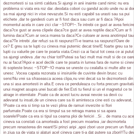
dezmortesti si sa simti caldura.Si ajungi in anii inainte cand nimic nu era
problema si viata era roz dar..deodata cobori cu gandul acolo unde nu ai dor
sa mai ajungi nici in vise nevazute.Si nu esti capabil sa urasti sau sa pui
etichete ,dar te gandesti cum ar fi fost daca sau cum ar fi daca ?Apoi
momentul acela in care zici clar ~STOP!~.Te intrebi ce gust ar avea fericir
daca?ce gust ar avea clipele daca?ce gust ar avea noptile daca?Cum ar fi
lumina daca?Cum ar seca marea ta daca?Ce culoare ar avea anotimpul tau
daca?Te intrebi ,dar refuzi sa iti raspunzi!Ti-e teama sa raspunzi!Oare de
ce? E greu sa te lupti cu cineva mai puternic decat tine!E foarte greu sa te
lupti cu valurile pe care te poarta viata.Crezi ca ai facut tot ceea ce ai putut
sa ajungi undeva ,dar nu chiar tot!Puteai sa faci mult mai mult si de ce oar
nu ai facut?Apoi e acel declik care te poarta in lumea fara de nume si cine
iti sopteste brusc ~STOP~!O mana se uneste cu cealalta si multe alte se
unesc .Vocea capata rezonata si insiruirile de cuvinte devin brusc cu
sens!Nu vrei sa sfraseasca aceea clipa,nu vrei decat sa te dezmortesti din
una si asa amortesti in alta.E ceva ce penduleaza cu forta precum gravitati
unui magnet asupra unei bucati de fier.Esti tu fierul si un el magnetul ce te
atrage in eternitate .Poate ca de acest lucru aveai nevoie sa devii cu
adevarat tu insati,de un cineva care sa iti amintesca cine esti cu adevarat,
!Poate ca era si timp sa te vezi plina de ramuri inverzite si flori
parfumate.Poate ca era si timpul sa se retraga marea si sa apara
soarele!Poate ca era si tipul sa cearna ploi de fericiri ..Si .. de mana cu ace
cineva sa constati ca amorteala a fost precum moartea ,iar dezmortela
precum renasterea din neant!Si prinzi aripi ,apoi zbori usor precum un flutur
in ziua sa de viata si alaturi acel cineva care ti-a dat putere sa zbori!!Tu dev