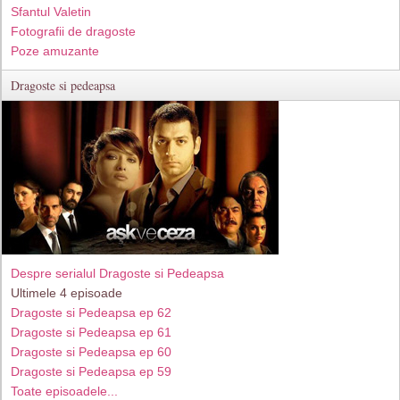
Sfantul Valetin
Fotografii de dragoste
Poze amuzante
Dragoste si pedeapsa
Despre serialul Dragoste si Pedeapsa
Ultimele 4 episoade
Dragoste si Pedeapsa ep 62
Dragoste si Pedeapsa ep 61
Dragoste si Pedeapsa ep 60
Dragoste si Pedeapsa ep 59
Toate episoadele...