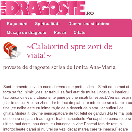
Rugaciuni
Spiritualitate
Dumnezeu si Iubirea
Mesaje de dragoste
Poezii
Citate
~Calatorind spre zori de
viata!~
poveste de dragoste scrisa de Ionita Ana-Maria
Sunt momente in viata cand durerea este pretutindeni . Simti ca nu mai ai
forta sa faci nimic ,desi ar trebuii sa faci atat de multe.Undeva in interiorul
tau parca cineva iti zbiara si te pune pe tine insati la respect.Vrei sa respiri
,dar te sufoci.Vrei sa zbori ,dar te faci de piatra.Te intrebi ce se intampla cu
tine ,ce naiba este cu inima ta,de ce a devenit de piatra ,iar sufletul de
ghiata.Mintea iti devine neincapatoare de tot felul de ganduri .Nu te mai poti
concentra si parca ti-au ruginit toate incheeturile.Pui capul pe perna rece si
uiti sa mai dormi sau dormi cu intuneric in vise.Pasesti fara de rost in
intortocheate carari si nu vrei sa vezi decat marea care te ineaca.Fiecare