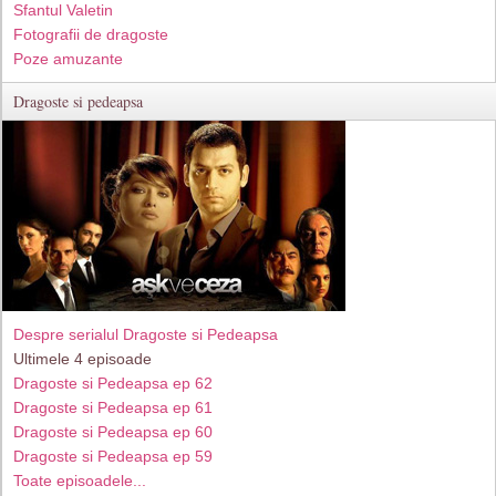
Sfantul Valetin
Fotografii de dragoste
Poze amuzante
Dragoste si pedeapsa
Despre serialul Dragoste si Pedeapsa
Ultimele 4 episoade
Dragoste si Pedeapsa ep 62
Dragoste si Pedeapsa ep 61
Dragoste si Pedeapsa ep 60
Dragoste si Pedeapsa ep 59
Toate episoadele...