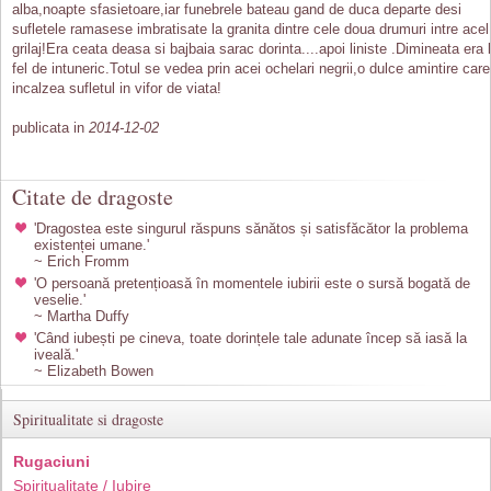
alba,noapte sfasietoare,iar funebrele bateau gand de duca departe desi
sufletele ramasese imbratisate la granita dintre cele doua drumuri intre acel
grilaj!Era ceata deasa si bajbaia sarac dorinta....apoi liniste .Dimineata era 
fel de intuneric.Totul se vedea prin acei ochelari negrii,o dulce amintire care
incalzea sufletul in vifor de viata!
publicata in
2014-12-02
Citate de dragoste
'Dragostea este singurul răspuns sănătos și satisfăcător la problema
existenței umane.'
~ Erich Fromm
'O persoană pretențioasă în momentele iubirii este o sursă bogată de
veselie.'
~ Martha Duffy
'Când iubești pe cineva, toate dorințele tale adunate încep să iasă la
iveală.'
~ Elizabeth Bowen
Spiritualitate si dragoste
Rugaciuni
Spiritualitate / Iubire