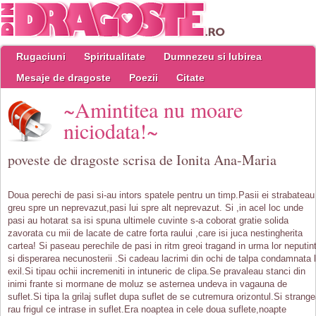
Rugaciuni
Spiritualitate
Dumnezeu si Iubirea
Mesaje de dragoste
Poezii
Citate
~Amintitea nu moare
niciodata!~
poveste de dragoste scrisa de Ionita Ana-Maria
Doua perechi de pasi si-au intors spatele pentru un timp.Pasii ei strabateau
greu spre un neprevazut,pasi lui spre alt neprevazut. Si ,in acel loc unde
pasi au hotarat sa isi spuna ultimele cuvinte s-a coborat gratie solida
zavorata cu mii de lacate de catre forta raului ,care isi juca nestingherita
cartea! Si paseau perechile de pasi in ritm greoi tragand in urma lor neputin
si disperarea necunosterii .Si cadeau lacrimi din ochi de talpa condamnata 
exil.Si tipau ochii incremeniti in intuneric de clipa.Se pravaleau stanci din
inimi frante si mormane de moluz se asternea undeva in vagauna de
suflet.Si tipa la grilaj suflet dupa suflet de se cutremura orizontul.Si strang
rau frigul ce intrase in suflet.Era noaptea in cele doua suflete,noapte