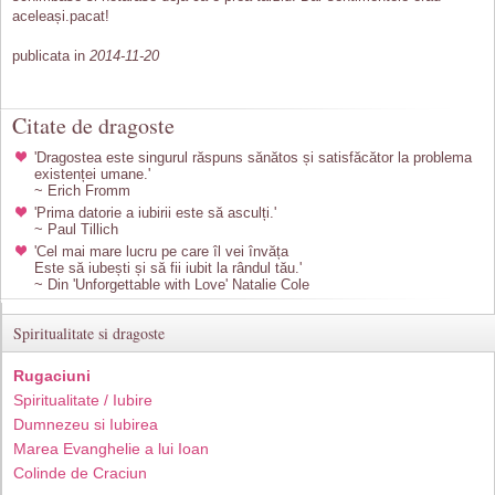
aceleași.pacat!
publicata in
2014-11-20
Citate de dragoste
'Dragostea este singurul răspuns sănătos și satisfăcător la problema
existenței umane.'
~ Erich Fromm
'Prima datorie a iubirii este să asculți.'
~ Paul Tillich
'Cel mai mare lucru pe care îl vei învăța
Este să iubești și să fii iubit la rândul tău.'
~ Din 'Unforgettable with Love' Natalie Cole
Spiritualitate si dragoste
Rugaciuni
Spiritualitate / Iubire
Dumnezeu si Iubirea
Marea Evanghelie a lui Ioan
Colinde de Craciun