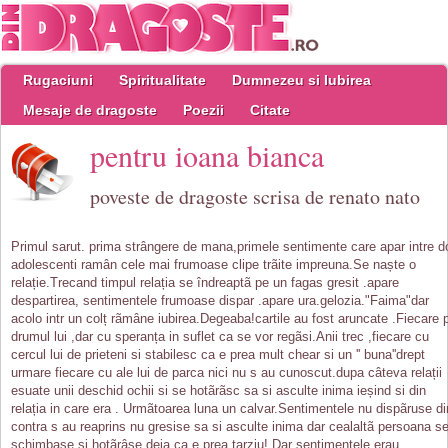
Rugaciuni
Spiritualitate
Dumnezeu si Iubirea
Mesaje de dragoste
Poezii
Citate
pentru ioana bianca
poveste de dragoste scrisa de renato nato
Primul sarut. prima strângere de mana,primele sentimente care apar intre d
adolescenti ramân cele mai frumoase clipe trãite impreuna.Se naște o
relație.Trecand timpul relația se îndreaptã pe un fagas gresit .apare
despartirea, sentimentele frumoase dispar .apare ura.gelozia."Faima"dar
acolo intr un colț rãmâne iubirea.Degeaba!cartile au fost aruncate .Fiecare 
drumul lui ,dar cu speranța in suflet ca se vor regãsi.Anii trec ,fiecare cu
cercul lui de prieteni si stabilesc ca e prea mult chear si un '' buna''drept
urmare fiecare cu ale lui de parca nici nu s au cunoscut.dupa câteva relații
esuate unii deschid ochii si se hotãrãsc sa si asculte inima ieșind si din
relația in care era . Urmãtoarea luna un calvar.Sentimentele nu dispãruse di
contra s au reaprins nu gresise sa si asculte inima dar cealaltã persoana s
schimbase si hotãrâse deja ca e prea tarziu! Dar sentimentele erau