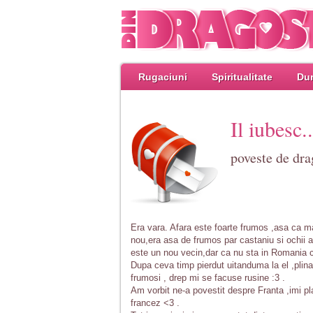
Rugaciuni
Spiritualitate
Dum
Il iubesc..
poveste de dra
Era vara. Afara este foarte frumos ,asa ca m
nou,era asa de frumos par castaniu si ochii a
este un nou vecin,dar ca nu sta in Romania c
Dupa ceva timp pierdut uitanduma la el ,plina
frumosi , drep mi se facuse rusine :3 .
Am vorbit ne-a povestit despre Franta ,imi pla
francez <3 .