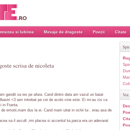
nezeu si Iubirea
Mesaje de dragoste
Poezii
Citate
Spir
Rug
goste scrisa de nicoleta
Spir
Dum
Mar
Col
Voi 
am gandit sa ies pe afara. Cand dintro data am vazut un baiat
lbastri <3 iam intrebat pe cei de acolo cine este. Ei mi-au zis ca
i in Franta.
Dec
 de emotii,mam dus la ei. Cand mam uitat in ochii lui , erau asa de
Poe
Cit
cea sa il ascult ,imi placea si accentul lui,parca era un adevarat
Pov