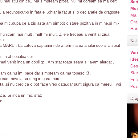
e nu mai stiu din ce.. Ma simpteam prost. Nu imi doream sa ma cert
Scr
Mes
.. a recunoscut-o in fata ei ,chiar ia facut si o declaratie de dragoste
Ma 
Ora
a mic,dupa ce a zis asta am simptit o stare pozitiva in mine,si mi-
Hor
icam mai mult ,mult mi mult. Zilele treceau a venit si ziua
au ..
Noi 
nta MARE . La cateva saptamini de a terminarea anului scolar a sosit
Ver
m in al-noualea cer.
Ide
ai venit inca un copil :p . Am stat toata seara si la-am alergat ,
Des
Sfan
aceam ca nu imi pace dar simpteam ca ma topesc :3 .
mpteam nevoia sa strig in gura mare :
Fot
ta ,si nu cred ca o pot face vreo data,dar sunt sigura ca mereu il voi
Poz
ca. Si inca un mic sfat:
Drag
e !