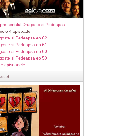
pre serialul Dragoste si Pedeapsa
imele 4 episoade
goste si Pedeapsa ep 62
goste si Pedeapsa ep 61
goste si Pedeapsa ep 60
goste si Pedeapsa ep 59
te episoadele...
caturi