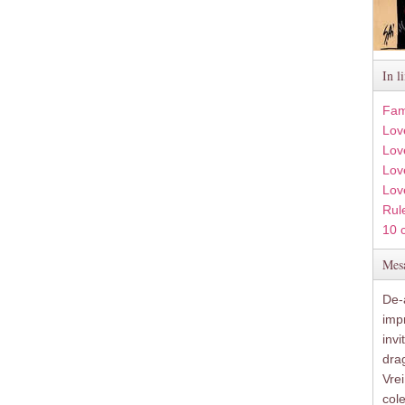
In l
Fam
Lov
Lov
Love
Lov
Rule
10 
Mesa
De-a
imp
inv
drag
Vre
col