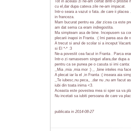
Tot in aceiasi zi ne-am certat dintr-o prosti
cu el,dar dupa cateva zile ne-am impacat.
Intr-o seara a vazut o fata..de care ii placea 
in franceza.
Mam bucurat pentru ea ,dar zicea ca este pre
am dat sema ca eram indregostita.
Ma simpteam asa de bine. Incepusem sa comun
plecarii inapoi in Franta. :( Imi parea asa de r
A trecut si anul de scolar si a inceput Vaca
si El *-* :3
Ne-a povestit cea facut in Franta . Parca era
Intr-o zi ramasesem singuri afara,dar dupa a m
pentru ca se punea pe o casuta si imi canta:
,,Mia ,mia ,mia mor :) ,, ,bine inteles ma f
A plecat iar la el ,in Franta :( inseara aia si
,,Te iubesc,nu peca,, ,dar nu ,nu am facut as
iubi din toata inima <3.
Aceasta este povestea mea si sper sa va pla
Nu incetati sa iubiti persoana de care va plac
publicata in
2014-08-27