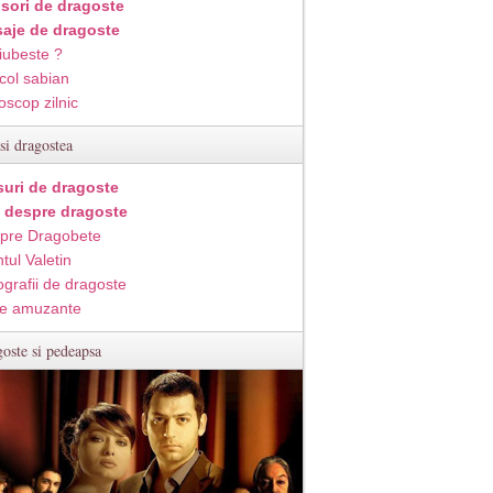
isori de dragoste
aje de dragoste
iubeste ?
col sabian
oscop zilnic
si dragostea
suri de dragoste
i despre dragoste
pre Dragobete
tul Valetin
ografii de dragoste
e amuzante
oste si pedeapsa