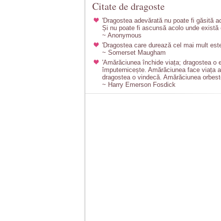
Citate de dragoste
'Dragostea adevărată nu poate fi găsită a
Și nu poate fi ascunsă acolo unde există 
~ Anonymous
'Dragostea care durează cel mai mult este
~ Somerset Maugham
'Amărăciunea închide viața; dragostea o 
împuternicește. Amărăciunea face viața a
dragostea o vindecă. Amărăciunea orbeste 
~ Harry Emerson Fosdick