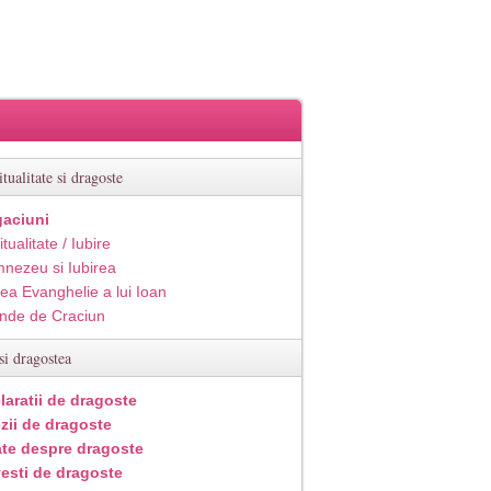
itualitate si dragoste
aciuni
itualitate / Iubire
nezeu si Iubirea
ea Evanghelie a lui Ioan
inde de Craciun
si dragostea
laratii de dragoste
zii de dragoste
ate despre dragoste
esti de dragoste