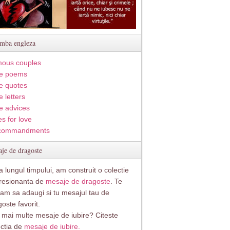
imba engleza
ous couples
e poems
e quotes
 letters
e advices
s for love
commandments
je de dragoste
 lungul timpului, am construit o colectie
resionanta de
mesaje de dragoste
. Te
itam sa adaugi si tu mesajul tau de
oste favorit.
i mai multe mesaje de iubire? Citeste
ectia de
mesaje de iubire.