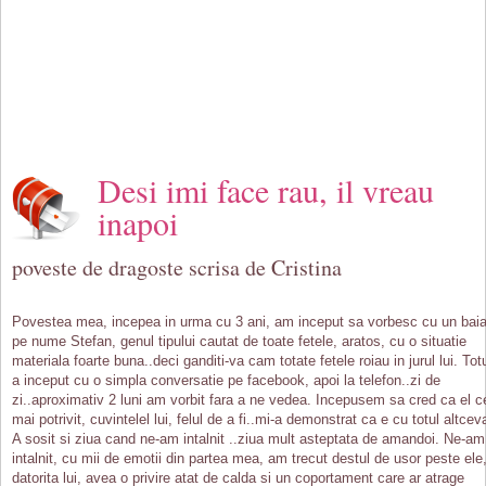
Desi imi face rau, il vreau
inapoi
poveste de dragoste scrisa de Cristina
Povestea mea, incepea in urma cu 3 ani, am inceput sa vorbesc cu un baia
pe nume Stefan, genul tipului cautat de toate fetele, aratos, cu o situatie
materiala foarte buna..deci ganditi-va cam totate fetele roiau in jurul lui. Tot
a inceput cu o simpla conversatie pe facebook, apoi la telefon..zi de
zi..aproximativ 2 luni am vorbit fara a ne vedea. Incepusem sa cred ca el c
mai potrivit, cuvintelel lui, felul de a fi..mi-a demonstrat ca e cu totul altcev
A sosit si ziua cand ne-am intalnit ..ziua mult asteptata de amandoi. Ne-am
intalnit, cu mii de emotii din partea mea, am trecut destul de usor peste ele
datorita lui, avea o privire atat de calda si un coportament care ar atrage