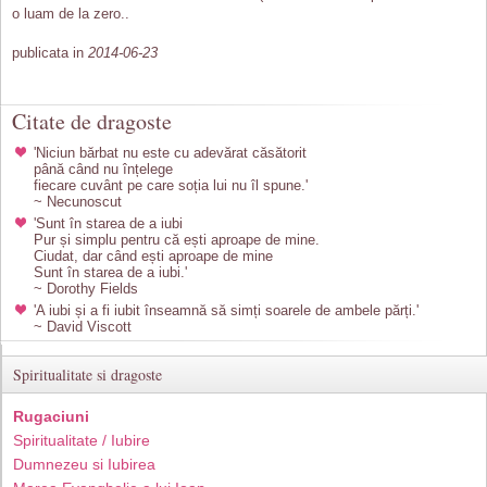
o luam de la zero..
publicata in
2014-06-23
Citate de dragoste
'Niciun bărbat nu este cu adevărat căsătorit
până când nu înțelege
fiecare cuvânt pe care soția lui nu îl spune.'
~ Necunoscut
'Sunt în starea de a iubi
Pur și simplu pentru că ești aproape de mine.
Ciudat, dar când ești aproape de mine
Sunt în starea de a iubi.'
~ Dorothy Fields
'A iubi și a fi iubit înseamnă să simți soarele de ambele părți.'
~ David Viscott
Spiritualitate si dragoste
Rugaciuni
Spiritualitate / Iubire
Dumnezeu si Iubirea