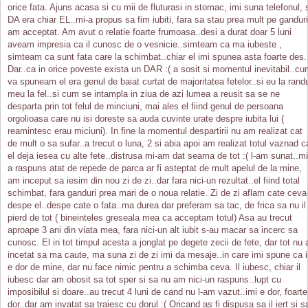
orice fata. Ajuns acasa si cu mii de fluturasi in stomac, imi suna telefonul, 
DA era chiar EL..mi-a propus sa fim iubiti, fara sa stau prea mult pe ganduri
am acceptat. Am avut o relatie foarte frumoasa..desi a durat doar 5 luni
aveam impresia ca il cunosc de o vesnicie..simteam ca ma iubeste ,
simteam ca sunt fata care la schimbat..chiar el imi spunea asta foarte des.
Dar..ca in orice poveste exista un DAR :( a sosit si momentul inevitabil..c
va spuneam el era genul de baiat curtat de majoritatea fetelor..si eu la rand
meu la fel..si cum se intampla in ziua de azi lumea a reusit sa se ne
desparta prin tot felul de minciuni, mai ales el fiind genul de persoana
orgolioasa care nu isi doreste sa auda cuvinte urate despre iubita lui (
reamintesc erau miciuni). In fine la momentul despartirii nu am realizat cat
de mult o sa sufar..a trecut o luna, 2 si abia apoi am realizat totul vaznad c
el deja iesea cu alte fete..distrusa mi-am dat seama de tot :( l-am sunat..mi
a raspuns atat de repede de parca ar fi asteptat de mult apelul de la mine,
am inceput sa iesim din nou zi de zi..dar fara nici-un rezultat..el fiind total
schimbat, fara ganduri prea mari de o noua relatie. Zi de zi aflam cate ceva
despe el..despe cate o fata..ma durea dar preferam sa tac, de frica sa nu il
pierd de tot ( bineinteles greseala mea ca acceptam totul) Asa au trecut
aproape 3 ani din viata mea, fara nici-un alt iubit s-au macar sa incerc sa
cunosc. El in tot timpul acesta a jonglat pe degete zecii de fete, dar tot nu 
incetat sa ma caute, ma suna zi de zi imi da mesaje..in care imi spune ca i
e dor de mine, dar nu face nimic pentru a schimba ceva. Il iubesc, chiar il
iubesc dar am obosit sa tot sper si sa nu am nici-un raspuns..lupt cu
imposibilul si doare..au trecut 4 luni de cand nu l-am vazut..imi e dor, foarte
dor..dar am invatat sa traiesc cu dorul :( Oricand as fi dispusa sa il iert si s