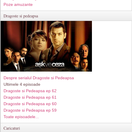
Poze amuzante
Dragoste si pedeapsa
Despre serialul Dragoste si Pedeapsa
Ultimele 4 episoade
Dragoste si Pedeapsa ep 62
Dragoste si Pedeapsa ep 61
Dragoste si Pedeapsa ep 60
Dragoste si Pedeapsa ep 59
Toate episoadele...
Caricaturi