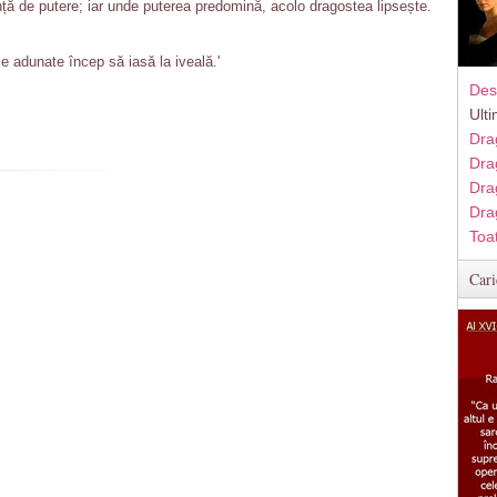
ță de putere; iar unde puterea predomină, acolo dragostea lipsește.
le adunate încep să iasă la iveală.'
Des
Ult
Dra
Dra
Dra
Dra
Toa
Cari