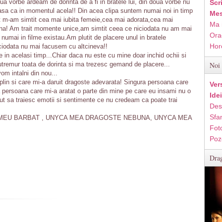
ua vorbe ardeam de dorinta de a fi in bratele lui, din doua vorbe nu
Scr
asa ca in momentul acela!! Din acea clipa suntem numai noi in timp
Mes
ant m-am simtit cea mai iubita femeie,cea mai adorata,cea mai
Ma 
a! Am trait momente unice,am simtit ceea ce niciodata nu am mai
Ora
numai in filme existau.Am plutit de placere unul in bratele
Hor
iciodata nu mai facusem cu altcineva!!
pe in acelasi timp...Chiar daca nu este cu mine doar inchid ochii si
remur toata de dorinta si ma trezesc gemand de placere...
Noi 
om intalni din nou...
lin si care mi-a daruit dragoste adevarata! Singura persoana care
Ver
 persoana care mi-a aratat o parte din mine pe care eu insami nu o
Ide
 sa traiesc emotii si sentimente ce nu credeam ca poate trai
Des
Sfan
 MEU BARBAT , UNYCA MEA DRAGOSTE NEBUNA, UNYCA MEA
Fot
Poz
Drag