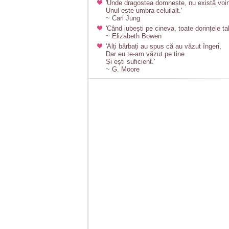
'Unde dragostea domnește, nu există voin
Unul este umbra celuilalt.'
~ Carl Jung
'Când iubești pe cineva, toate dorințele ta
~ Elizabeth Bowen
'Alți bărbați au spus că au văzut îngeri,
Dar eu te-am văzut pe tine
Și ești suficient.'
~ G. Moore