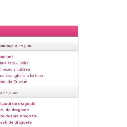
itualitate si dragoste
aciuni
itualitate / Iubire
nezeu si Iubirea
ea Evanghelie a lui Ioan
inde de Craciun
si dragostea
laratii de dragoste
zii de dragoste
ate despre dragoste
esti de dragoste