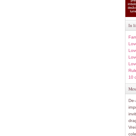
In l
Fam
Lov
Lov
Love
Lov
Rule
10 
Mesa
De-a
imp
inv
drag
Vre
col