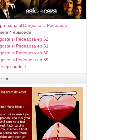
pre serialul Dragoste si Pedeapsa
imele 4 episoade
goste si Pedeapsa ep 62
goste si Pedeapsa ep 61
goste si Pedeapsa ep 60
goste si Pedeapsa ep 59
te episoadele...
caturi