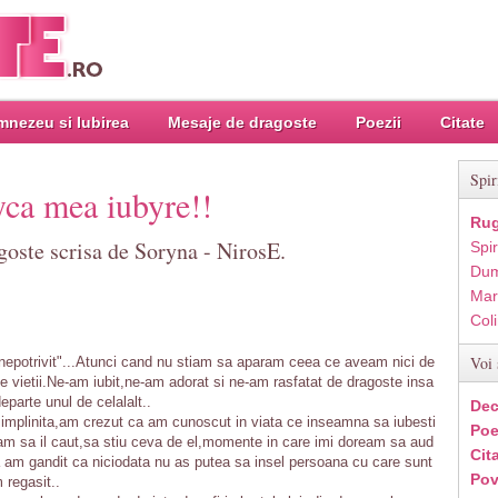
nezeu si Iubirea
Mesaje de dragoste
Poezii
Citate
Spir
yca mea iubyre!!
Rug
goste scrisa de Soryna - NirosE.
Spir
Dum
Mar
Col
Voi 
"nepotrivit"...Atunci cand nu stiam sa aparam ceea ce aveam nici de
le vietii.Ne-am iubit,ne-am adorat si ne-am rasfatat de dragoste insa
eparte unul de celalalt..
Dec
e implinita,am crezut ca am cunoscut in viata ce inseamna sa iubesti
Poe
am sa il caut,sa stiu ceva de el,momente in care imi doream sa aud
Cit
a am gandit ca niciodata nu as putea sa insel persoana cu care sunt
Pov
m regasit..