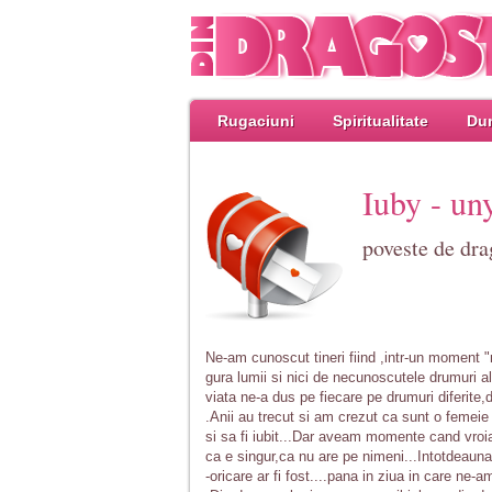
Rugaciuni
Spiritualitate
Dum
Iuby - un
poveste de dra
Ne-am cunoscut tineri fiind ,intr-un moment 
gura lumii si nici de necunoscutele drumuri a
viata ne-a dus pe fiecare pe drumuri diferite,d
.Anii au trecut si am crezut ca sunt o femei
si sa fi iubit...Dar aveam momente cand vroi
ca e singur,ca nu are pe nimeni...Intotdeaun
-oricare ar fi fost....pana in ziua in care ne-a