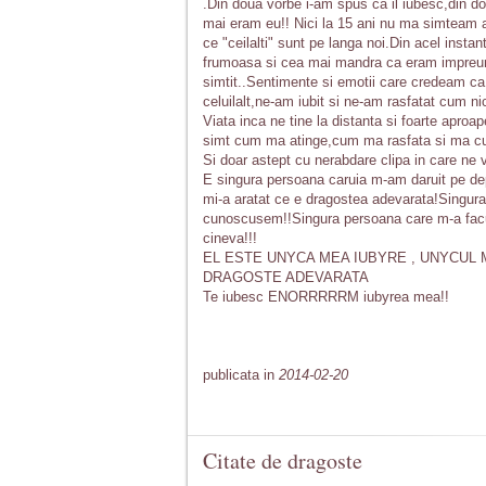
.Din doua vorbe i-am spus ca il iubesc,din do
mai eram eu!! Nici la 15 ani nu ma simteam 
ce "ceilalti" sunt pe langa noi.Din acel inst
frumoasa si cea mai mandra ca eram impreun
simtit..Sentimente si emotii care credeam ca 
celuilalt,ne-am iubit si ne-am rasfatat cum n
Viata inca ne tine la distanta si foarte aproa
simt cum ma atinge,cum ma rasfata si ma cut
Si doar astept cu nerabdare clipa in care ne v
E singura persoana caruia m-am daruit pe dep
mi-a aratat ce e dragostea adevarata!Singura
cunoscusem!!Singura persoana care m-a facut
cineva!!!
EL ESTE UNYCA MEA IUBYRE , UNYCUL
DRAGOSTE ADEVARATA
Te iubesc ENORRRRRM iubyrea mea!!
publicata in
2014-02-20
Citate de dragoste