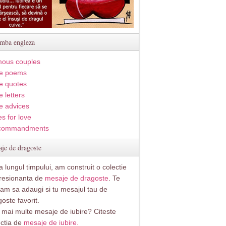
imba engleza
ous couples
e poems
e quotes
 letters
e advices
s for love
commandments
je de dragoste
 lungul timpului, am construit o colectie
resionanta de
mesaje de dragoste
. Te
itam sa adaugi si tu mesajul tau de
oste favorit.
i mai multe mesaje de iubire? Citeste
ectia de
mesaje de iubire.