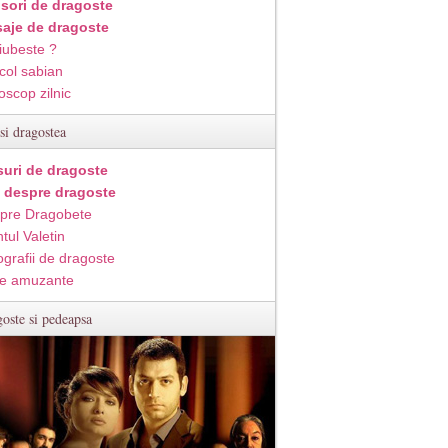
isori de dragoste
aje de dragoste
iubeste ?
col sabian
oscop zilnic
si dragostea
suri de dragoste
i despre dragoste
pre Dragobete
tul Valetin
ografii de dragoste
e amuzante
oste si pedeapsa