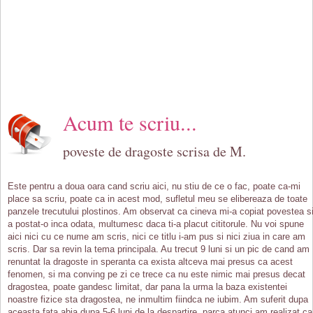
Acum te scriu...
poveste de dragoste scrisa de M.
Este pentru a doua oara cand scriu aici, nu stiu de ce o fac, poate ca-mi
place sa scriu, poate ca in acest mod, sufletul meu se elibereaza de toate
panzele trecutului plostinos. Am observat ca cineva mi-a copiat povestea s
a postat-o inca odata, multumesc daca ti-a placut cititorule. Nu voi spune
aici nici cu ce nume am scris, nici ce titlu i-am pus si nici ziua in care am
scris. Dar sa revin la tema principala. Au trecut 9 luni si un pic de cand am
renuntat la dragoste in speranta ca exista altceva mai presus ca acest
fenomen, si ma conving pe zi ce trece ca nu este nimic mai presus decat
dragostea, poate gandesc limitat, dar pana la urma la baza existentei
noastre fizice sta dragostea, ne inmultim fiindca ne iubim. Am suferit dupa
aceasta fata abia dupa 5-6 luni de la despartire, parca atunci am realizat ca