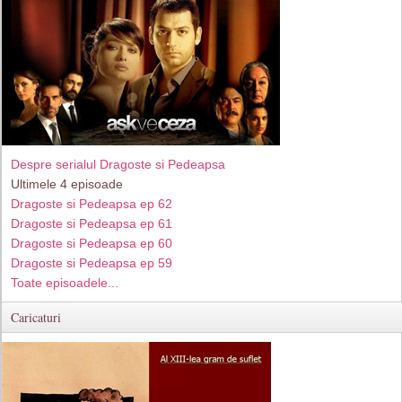
Despre serialul Dragoste si Pedeapsa
Ultimele 4 episoade
Dragoste si Pedeapsa ep 62
Dragoste si Pedeapsa ep 61
Dragoste si Pedeapsa ep 60
Dragoste si Pedeapsa ep 59
Toate episoadele...
Caricaturi