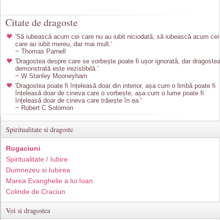
Citate de dragoste
'Să iubească acum cei care nu au iubit niciodată; să iubească acum cei
care au iubit mereu, dar mai mult.'
~ Thomas Parnell
'Dragostea despre care se vorbește poate fi ușor ignorată, dar dragoste
demonstrată este irezistibilă.'
~ W Stanley Mooneyham
'Dragostea poate fi înțeleasă doar din interior, așa cum o limbă poate fi
înțeleasă doar de cineva care o vorbește, așa cum o lume poate fi
înțeleasă doar de cineva care trăiește în ea.'
~ Robert C Solomon
Spiritualitate si dragoste
Rugaciuni
Spiritualitate / Iubire
Dumnezeu si Iubirea
Marea Evanghelie a lui Ioan
Colinde de Craciun
Voi si dragostea