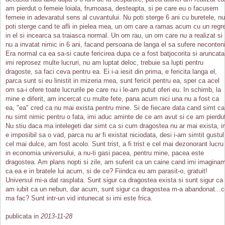
am pierdut o femeie loiala, frumoasa, desteapta, si pe care eu o facusem
femeie in adevaratul sens al cuvantului. Nu poti sterge 6 ani cu buretele, nu
poti sterge cand te afli in pielea mea, un om care a ramas acum cu un regr
in el si incearca sa traiasca normal. Un om rau, un om care nu a realizat si
nu a invatat nimic in 6 ani, facand persoana de langa el sa sufere neconteni
Era normal ca ea sa-si caute fericirea dupa ce a fost batjocorita si aruncata
imi reprosez multe lucruri, nu am luptat deloc, trebuie sa lupti pentru
dragoste, sa faci ceva pentru ea. Ei i-a iesit din prima, e fericita langa el,
parca sunt si eu linistit in mizeria mea, sunt fericit pentru ea, sper ca acel
om sa-i ofere toate lucrurile pe care nu i le-am putut oferi eu. In schimb, la
mine e diferit, am incercat cu multe fete, pana acum nici una nu a fost ca
ea, "ea" cred ca nu mai exista pentru mine. Si de fiecare data cand simt ca
nu simt nimic pentru o fata, imi aduc aminte de ce am avut si ce am pierdu
Nu stiu daca ma intelegeti dar simt ca si cum dragostea nu ar mai exista, i
e imposibil sa o vad, parca nu ar fi existat niciodata, desi i-am simtit gustul
cel mai dulce, am fost acolo. Sunt trist, a fi trist e cel mai dezonorant lucru
in economia universului, a nu-ti gasi pacea, pentru mine, pacea este
dragostea. Am plans nopti si zile, am suferit ca un caine cand imi imagina
ca ea e in bratele lui acum, si de ce? Fiindca eu am parasit-o, gratuit!
Universul mi-a dat rasplata. Sunt sigur ca dragostea exista si sunt sigur ca
am iubit ca un nebun, dar acum, sunt sigur ca dragostea m-a abandonat...
ma fac? Sunt intr-un vid intunecat si imi este frica.
publicata in
2013-11-28