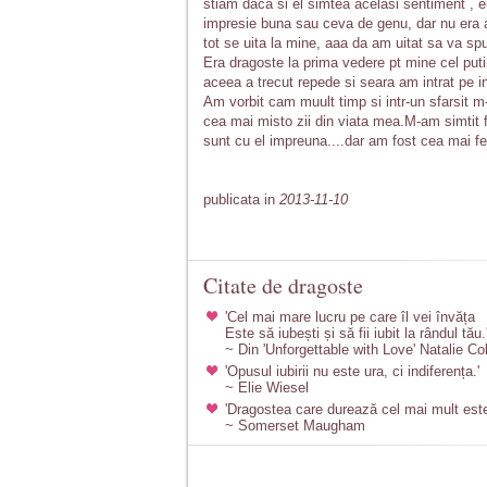
stiam daca si el simtea acelasi sentiment , 
impresie buna sau ceva de genu, dar nu era a
tot se uita la mine, aaa da am uitat sa va sp
Era dragoste la prima vedere pt mine cel puti
aceea a trecut repede si seara am intrat pe i
Am vorbit cam muult timp si intr-un sfarsit m-
cea mai misto zii din viata mea.M-am simtit f
sunt cu el impreuna....dar am fost cea mai feric
publicata in
2013-11-10
Citate de dragoste
'Cel mai mare lucru pe care îl vei învăța
Este să iubești și să fii iubit la rândul tău.
~ Din 'Unforgettable with Love' Natalie Co
'Opusul iubirii nu este ura, ci indiferența.'
~ Elie Wiesel
'Dragostea care durează cel mai mult este
~ Somerset Maugham