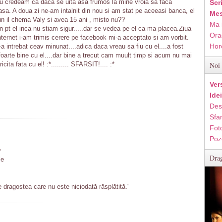
eu credeam ca daca se uita asa frumos la mine vroia sa faca
Scr
sa. A doua zi ne-am intalnit din nou si am stat pe aceeasi banca, el
Mes
un il chema Valy si avea 15 ani , misto nu??
Ma 
n pt el inca nu stiam sigur.....dar se vedea pe el ca ma placea.Ziua
Ora
nternet i-am trimis cerere pe facebook mi-a acceptato si am vorbit.
Hor
a intrebat ceav minunat....adica daca vreau sa fiu cu el....a fost
oarte bine cu el....dar bine a trecut cam muult timp si acum nu mai
ita fata cu el! :*......... SFARSIT!.... :*
Noi 
Ver
Ide
Des
Sfan
Fot
Poz
'
Drag
le
 dragostea care nu este niciodată răsplătită.'