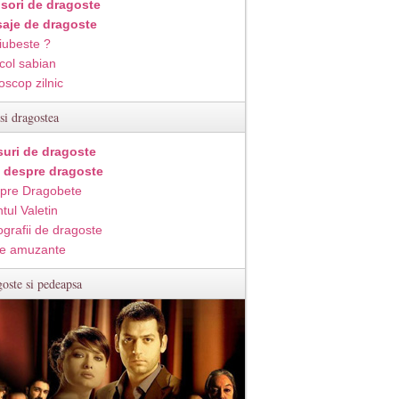
isori de dragoste
aje de dragoste
iubeste ?
col sabian
oscop zilnic
si dragostea
suri de dragoste
i despre dragoste
pre Dragobete
tul Valetin
ografii de dragoste
e amuzante
oste si pedeapsa