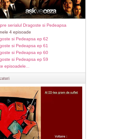
pre serialul Dragoste si Pedeapsa
imele 4 episoade
goste si Pedeapsa ep 62
goste si Pedeapsa ep 61
goste si Pedeapsa ep 60
goste si Pedeapsa ep 59
te episoadele...
caturi