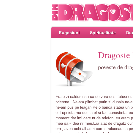
Rugaciuni
Spiritualitate
Dum
Dragoste 
poveste de dra
Era o zi calduroasa ca de vara desi totusi er
prietena . Ne-am plimbat putin si dupaia ne
ne-am pus pe leagan.Pe o banca statea un ba
el.Tupeista ma duc la el si fac cunostinta, e
moment dat imi cere nr de telefon, eu eram p
mea sa -i dea nr meu.Era atat de dragutz cum 
era , avea ochi albastri care straluceau ca p