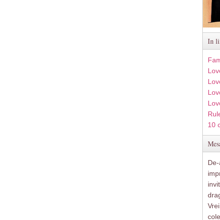
In l
Fam
Lov
Lov
Love
Lov
Rule
10 
Mesa
De-a
imp
inv
drag
Vre
col