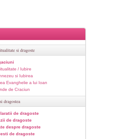
itualitate si dragoste
aciuni
itualitate / Iubire
nezeu si Iubirea
ea Evanghelie a lui Ioan
inde de Craciun
si dragostea
laratii de dragoste
zii de dragoste
ate despre dragoste
esti de dragoste