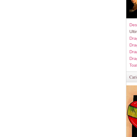
Des
Ult
Dra
Dra
Dra
Dra
Toa
Cari