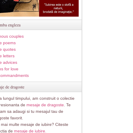
imba engleza
ous couples
e poems
e quotes
 letters
e advices
s for love
commandments
je de dragoste
 lungul timpului, am construit o colectie
resionanta de
mesaje de dragoste
. Te
itam sa adaugi si tu mesajul tau de
oste favorit.
i mai multe mesaje de iubire? Citeste
ectia de
mesaje de iubire.