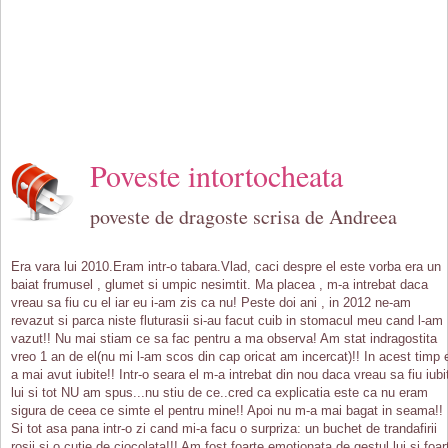
Poveste intortocheata
poveste de dragoste scrisa de Andreea
Era vara lui 2010.Eram intr-o tabara.Vlad, caci despre el este vorba era un
baiat frumusel , glumet si umpic nesimtit. Ma placea , m-a intrebat daca
vreau sa fiu cu el iar eu i-am zis ca nu! Peste doi ani , in 2012 ne-am
revazut si parca niste fluturasii si-au facut cuib in stomacul meu cand l-am
vazut!! Nu mai stiam ce sa fac pentru a ma observa! Am stat indragostita
vreo 1 an de el(nu mi l-am scos din cap oricat am incercat)!! In acest timp 
a mai avut iubite!! Intr-o seara el m-a intrebat din nou daca vreau sa fiu iubi
lui si tot NU am spus...nu stiu de ce..cred ca explicatia este ca nu eram
sigura de ceea ce simte el pentru mine!! Apoi nu m-a mai bagat in seama!!
Si tot asa pana intr-o zi cand mi-a facu o surpriza: un buchet de trandafirii
rosii si o cutie de ciocolata!!! Am fost foarte emotionata de gestul lui si foar