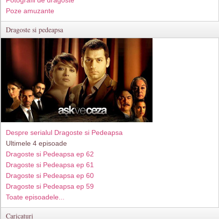
Fotografii de dragoste
Poze amuzante
Dragoste si pedeapsa
Despre serialul Dragoste si Pedeapsa
Ultimele 4 episoade
Dragoste si Pedeapsa ep 62
Dragoste si Pedeapsa ep 61
Dragoste si Pedeapsa ep 60
Dragoste si Pedeapsa ep 59
Toate episoadele...
Caricaturi