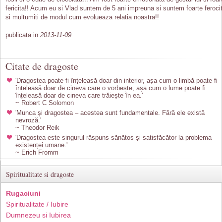
fericita!! Acum eu si Vlad suntem de 5 ani impreuna si suntem foarte ferocit
si multumiti de modul cum evolueaza relatia noastra!!
publicata in
2013-11-09
Citate de dragoste
'Dragostea poate fi înțeleasă doar din interior, așa cum o limbă poate fi
înțeleasă doar de cineva care o vorbește, așa cum o lume poate fi
înțeleasă doar de cineva care trăiește în ea.'
~ Robert C Solomon
'Munca și dragostea – acestea sunt fundamentale. Fără ele există
nevroză.'
~ Theodor Reik
'Dragostea este singurul răspuns sănătos și satisfăcător la problema
existenței umane.'
~ Erich Fromm
Spiritualitate si dragoste
Rugaciuni
Spiritualitate / Iubire
Dumnezeu si Iubirea