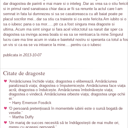
dar dragostea de parinti e mai mare si o inteleg .Dar as vrea sa o stiu ferici
si in primul rand sanatoasa chiar daca ar fii sa renunte la actul care l-am
semnat in fata lui dumnezeu si sa se casatoreasca cu alt baiat poate pe
placul socrilor mei...dar sa stiu ca traieste si ca este fericita.Am iubito si o
sa o iubesc pana o sa mor......ptr ca a fost singura mea dragoste si
ultima..Acum ma simt singur si fara acel viitor,totul sa naruit dar sper ca
dragostea sa invinga aceea boala si ea sa se reintoarca la mine.Singurul
lucru care ma tine acum in viata e baietelul nostru si speranta ca totul a fos
un vis si ca ea se va intoarce la mine.....pentru ca o iubesc
publicata in
2013-10-07
Citate de dragoste
'Amărăciunea închide viața; dragostea o eliberează. Amărăciunea
paralizează viața; dragostea o împuternicește. Amărăciunea face viața
acră; dragostea o îndulcește. Amărăciunea îmbolnăvește viața;
dragostea o vindecă. Amărăciunea orbeste viața; dragostea unge ochii
ei.'
~ Harry Emerson Fosdick
'O persoană pretențioasă în momentele iubirii este o sursă bogată de
veselie.'
~ Martha Duffy
'Un mariaj de succes necesită să te îndrăgostești de mai multe ori,
mereu cu aceeași persoană.'