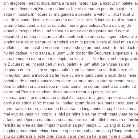
din dragoste.Imediat dupa nunta a ramas insarcinata ,a nascut un baietel,e
visam in fiecare zii,Ereeam un barbat fericit aveam un print de baiat si o
sotie minunata.In fiecare zii ma gandeam departe la viitor.......Au trecut 2
anii de la nunta, baiatul e un scump are 1 anisor si 3 luni dar totul sa naruit
acum o luna cand am aflat ca sotia mea e grav bolnava*(are cancer),de
atunci a inceput chinul,i-mi venea sa renunt dar dragostea ma dus mai
departe.Ea nu stia nimic,in spital ma intrebat ce are si sa-i spun adevarul ,
o mintisem deloc dar atunci a trebuit so mint pentru binele ei desi mi sa rup
sufletul..... am luptat o vedeam cum se stinge am fost peste ,tot toti doctori
nu imi dadeau nicio sansa,,ai uram,,,Un doctor din Bucuresti a operato si ia
scos tumoarea dar si acum se lupta cu viata........Dar lucrul cel mai grav d
la Bucuresti au inceput certurile cu parintii ei ,am aflat ca vruiau sa ma
desparta de ea.......mi se rupea sufletul ea incepuse sa se distanteze de
mine.Usor usor a inceput sa fie rece cu mine pana cand a lecat de la mine 
parinti ei,de atunci comunicarea dintre noi nu a mai existat.Vorbeam cu ea
doar la telefon si atunci doua minute, atunci ne certam pentru ca suntem 2
pietre tari.Poate o sa ziceti de ce nu am trecut eu peste, dar am
incercat.parinti ei ma urasc si probabil si ea,dar mai greu i-mi este cand va
copilul ca striga zilnic mama.Nu inteleg acum de ce m-a parasit asa usor .
fi vrut sa lupt cu ea ,sa-i iau eu boala,sa fie langa mine si copil dar ea nu a
mai vrut sa vada nici copilul si nici pe mine.o sa ma intreb toata viata de c
a facut asta?pentru ca stiu ca si ea ma iubit din tot sufletul,ereeam o famili
fericita,as vrea sa dau timpul inapoi si sa pun pauza........plang si acum si 
sa plang toata viata chiar daca se spune ca barbati nu plang.Plang pentru 
stiu ca sufera si ai este greu stiu si ca ar vrea sa fie langa mine si copil...