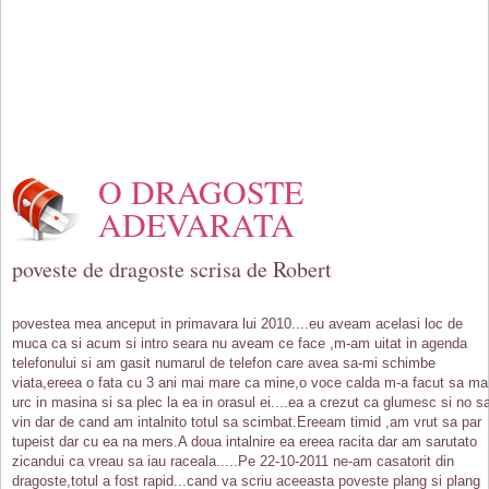
O DRAGOSTE
ADEVARATA
poveste de dragoste scrisa de Robert
povestea mea anceput in primavara lui 2010....eu aveam acelasi loc de
muca ca si acum si intro seara nu aveam ce face ,m-am uitat in agenda
telefonului si am gasit numarul de telefon care avea sa-mi schimbe
viata,ereea o fata cu 3 ani mai mare ca mine,o voce calda m-a facut sa ma
urc in masina si sa plec la ea in orasul ei....ea a crezut ca glumesc si no s
vin dar de cand am intalnito totul sa scimbat.Ereeam timid ,am vrut sa par
tupeist dar cu ea na mers.A doua intalnire ea ereea racita dar am sarutato
zicandui ca vreau sa iau raceala.....Pe 22-10-2011 ne-am casatorit din
dragoste,totul a fost rapid...cand va scriu aceeasta poveste plang si plang