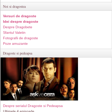
Noi si dragostea
Versuri de dragoste
Idei despre dragoste
Despre Dragobete
Sfantul Valetin
Fotografii de dragoste
Poze amuzante
Dragoste si pedeapsa
Despre serialul Dragoste si Pedeapsa
Ultimele 4 episoade