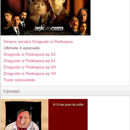
Despre serialul Dragoste si Pedeapsa
Ultimele 4 episoade
Dragoste si Pedeapsa ep 62
Dragoste si Pedeapsa ep 61
Dragoste si Pedeapsa ep 60
Dragoste si Pedeapsa ep 59
Toate episoadele...
Caricaturi