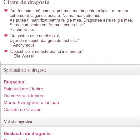
Citate de dragoste
'Am fost uimit că oamenii pot muri martiri pentru religia lor - m-am
cutremurat la gândul acesta. Nu mă mai cutremur.
Aș putea fi martirizat pentru religia mea. Dragostea este religia mea.
Și aș muri pentru ea. Aș muri pentru tine.'
~ John Keats
'Dragostea este ca războiul,
Ușor de început, dar greu de încheiat.'
~ Anonymous
'Opusul iubirii nu este ura, ci indiferența.'
~ Elie Wiesel
Spiritualitate si dragoste
Rugaciuni
Spiritualitate / Iubire
Dumnezeu si Iubirea
Marea Evanghelie a lui Ioan
Colinde de Craciun
Voi si dragostea
Declaratii de dragoste