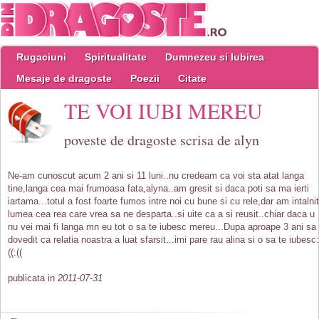
Rugaciuni
Spiritualitate
Dumnezeu si Iubirea
Mesaje de dragoste
Poezii
Citate
TE VOI IUBI MEREU
poveste de dragoste scrisa de alyn
Ne-am cunoscut acum 2 ani si 11 luni..nu credeam ca voi sta atat langa
tine,langa cea mai frumoasa fata,alyna..am gresit si daca poti sa ma ierti
iartama...totul a fost foarte fumos intre noi cu bune si cu rele,dar am intalnit
lumea cea rea care vrea sa ne desparta..si uite ca a si reusit..chiar daca u
nu vei mai fi langa mn eu tot o sa te iubesc mereu...Dupa aproape 3 ani sa
dovedit ca relatia noastra a luat sfarsit...imi pare rau alina si o sa te iubesc:
((:((
publicata in
2011-07-31