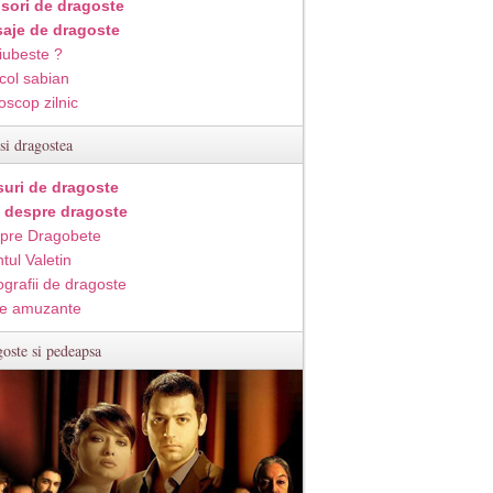
isori de dragoste
aje de dragoste
iubeste ?
col sabian
oscop zilnic
si dragostea
suri de dragoste
i despre dragoste
pre Dragobete
tul Valetin
ografii de dragoste
e amuzante
oste si pedeapsa