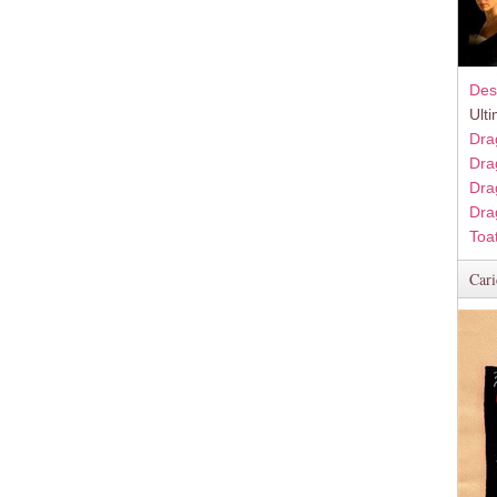
Des
Ult
Dra
Dra
Dra
Dra
Toa
Cari