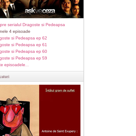
pre serialul Dragoste si Pedeapsa
imele 4 episoade
goste si Pedeapsa ep 62
goste si Pedeapsa ep 61
goste si Pedeapsa ep 60
goste si Pedeapsa ep 59
te episoadele...
caturi