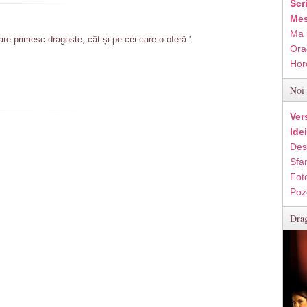
Scr
Mes
Ma 
re primesc dragoste, cât și pe cei care o oferă.'
Ora
Hor
Noi 
Ver
Ide
Des
Sfan
Fot
Poz
Drag