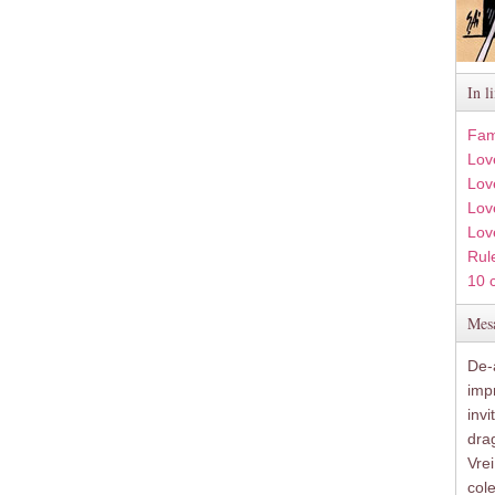
In l
Fam
Lov
Lov
Love
Lov
Rule
10 
Mesa
De-a
imp
inv
drag
Vre
col