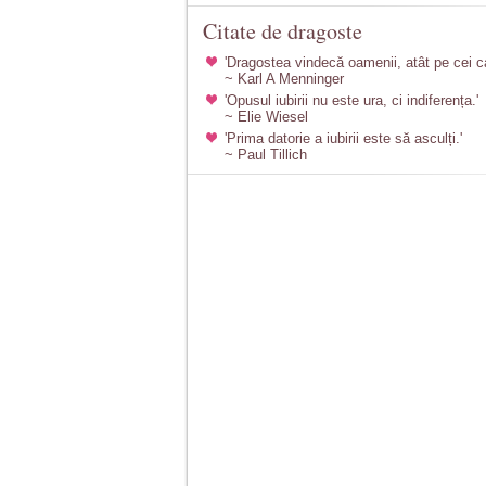
Citate de dragoste
'Dragostea vindecă oamenii, atât pe cei ca
~ Karl A Menninger
'Opusul iubirii nu este ura, ci indiferența.'
~ Elie Wiesel
'Prima datorie a iubirii este să asculți.'
~ Paul Tillich