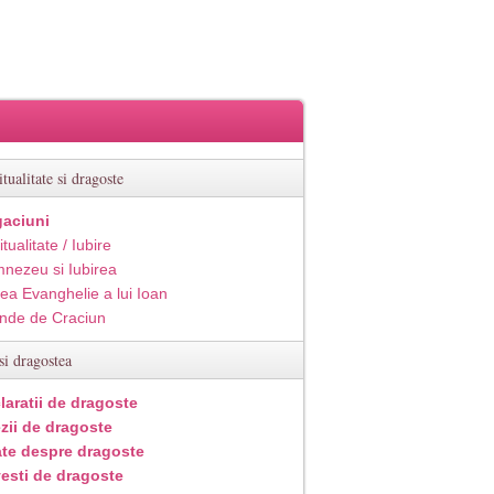
itualitate si dragoste
aciuni
itualitate / Iubire
nezeu si Iubirea
ea Evanghelie a lui Ioan
inde de Craciun
si dragostea
laratii de dragoste
zii de dragoste
ate despre dragoste
esti de dragoste