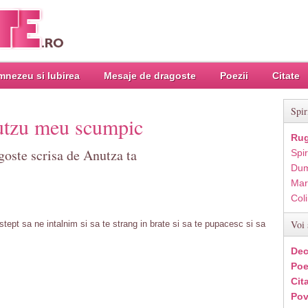
nezeu si Iubirea
Mesaje de dragoste
Poezii
Citate
Spir
utzu meu scumpic
Rug
goste scrisa de Anutza ta
Spir
Dum
Mar
Col
Voi 
stept sa ne intalnim si sa te strang in brate si sa te pupacesc si sa
Dec
Poe
Cit
Pov