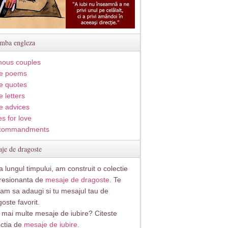
imba engleza
ous couples
e poems
e quotes
 letters
e advices
s for love
commandments
je de dragoste
 lungul timpului, am construit o colectie
resionanta de
mesaje de dragoste
. Te
itam sa adaugi si tu mesajul tau de
oste favorit.
i mai multe mesaje de iubire? Citeste
ectia de
mesaje de iubire.