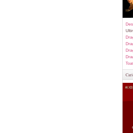
Des
Ult
Dra
Dra
Dra
Dra
Toa
Cari