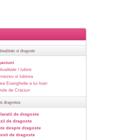
itualitate si dragoste
aciuni
itualitate / Iubire
nezeu si Iubirea
ea Evanghelie a lui Ioan
inde de Craciun
si dragostea
laratii de dragoste
zii de dragoste
ate despre dragoste
esti de dragoste