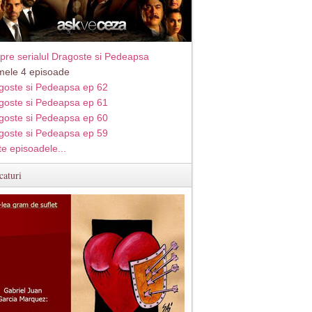
pre serialul Dragoste si Pedeapsa
imele 4 episoade
goste si Pedeapsa ep 62
goste si Pedeapsa ep 61
goste si Pedeapsa ep 60
goste si Pedeapsa ep 59
te episoadele...
caturi