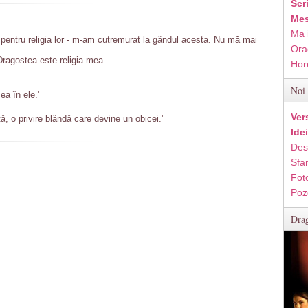
Scr
Mes
Ma 
i pentru religia lor - m-am cutremurat la gândul acesta. Nu mă mai
Ora
 Dragostea este religia mea.
Hor
Noi 
ea în ele.'
Ver
ă, o privire blândă care devine un obicei.'
Ide
Des
Sfan
Fot
Poz
Drag