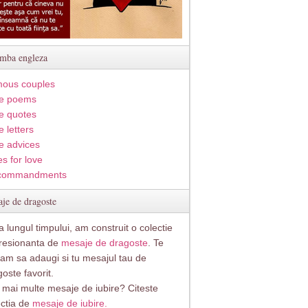
imba engleza
ous couples
e poems
e quotes
 letters
e advices
s for love
commandments
je de dragoste
 lungul timpului, am construit o colectie
resionanta de
mesaje de dragoste
. Te
itam sa adaugi si tu mesajul tau de
oste favorit.
i mai multe mesaje de iubire? Citeste
ectia de
mesaje de iubire.