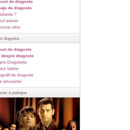
isori de dragoste
aje de dragoste
iubeste ?
col sabian
oscop zilnic
si dragostea
suri de dragoste
i despre dragoste
pre Dragobete
tul Valetin
ografii de dragoste
e amuzante
oste si pedeapsa