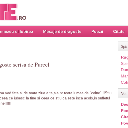
nezeu si Iubirea
Mesaje de dragoste
Poezii
Citate
Spir
Rug
goste scrisa de Purcel
Spir
Dum
Mar
Col
Voi 
vad fata ai de toata ziua a ta,aia pt toata lumea,de "caine"!!!Stiu
ea ce iubesc la tine si ceea ce stiu ca este inca acolo,in sufletul
e!!!!!!!
Dec
Poe
Cit
Pov