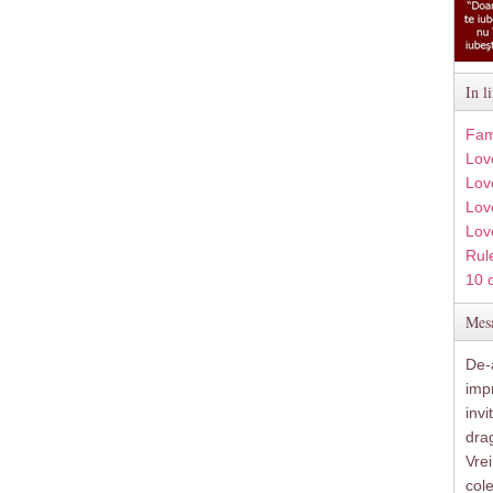
In l
Fam
Lov
Lov
Love
Lov
Rule
10 
Mesa
De-a
imp
inv
drag
Vre
col