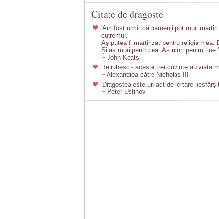
Citate de dragoste
'Am fost uimit că oamenii pot muri martir
cutremur.
Aș putea fi martirizat pentru religia mea.
Și aș muri pentru ea. Aș muri pentru tine.'
~ John Keats
'Te iubesc - aceste trei cuvinte au viața m
~ Alexandrea către Nicholas III
'Dragostea este un act de iertare nesfârșit
~ Peter Ustinov