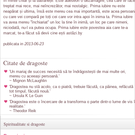
în minte chiar și la bãtrânețe. Este adeseori o dezamãgire, cea care te face
treptat mai rece, mai neîncrezãtor, mai nostalgic. Prima iubire nu este
neapãrat și ultima, însã este mereu cea mai importantã, este acea persoan
cu care vei comparã pe toți cei care vor intra apoi în inima ta. Prima iubire
va avea mereu ''închiariat'' un loc la tine în inimã, un loc pe care nimeni,
niciodatã, nu-l va putea ocupa. Prima iubire este povestea aia care te-a
marcat, te-a fãcut sã devii cine ești astãzi.by
publicata in
2013-06-23
Citate de dragoste
'Un mariaj de succes necesită să te îndrăgostești de mai multe ori,
mereu cu aceeași persoană.'
~ Mignon McLaughlin
'Dragostea nu stă acolo, ca o piatră; trebuie făcută, ca pâinea, refăcută
tot timpul, făcută nouă.'
~ Ursula K Le Guin
'Dragostea este o încercare de a transforma o parte dintr-o lume de vis 
realitate.'
~ Theodor Reik
Spiritualitate si dragoste