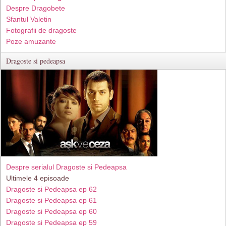
Despre Dragobete
Sfantul Valetin
Fotografii de dragoste
Poze amuzante
Dragoste si pedeapsa
Despre serialul Dragoste si Pedeapsa
Ultimele 4 episoade
Dragoste si Pedeapsa ep 62
Dragoste si Pedeapsa ep 61
Dragoste si Pedeapsa ep 60
Dragoste si Pedeapsa ep 59