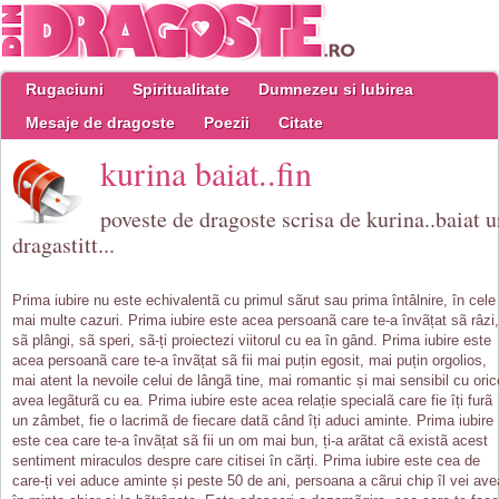
Rugaciuni
Spiritualitate
Dumnezeu si Iubirea
Mesaje de dragoste
Poezii
Citate
kurina baiat..fin
poveste de dragoste scrisa de kurina..baiat 
dragastitt...
Prima iubire nu este echivalentã cu primul sãrut sau prima întâlnire, în cele
mai multe cazuri. Prima iubire este acea persoanã care te-a învãțat sã râzi,
sã plângi, sã speri, sã-ți proiectezi viitorul cu ea în gând. Prima iubire este
acea persoanã care te-a învãțat sã fii mai puțin egosit, mai puțin orgolios,
mai atent la nevoile celui de lângã tine, mai romantic și mai sensibil cu oric
avea legãturã cu ea. Prima iubire este acea relație specialã care fie îți furã
un zâmbet, fie o lacrimã de fiecare datã când îți aduci aminte. Prima iubire
este cea care te-a învãțat sã fii un om mai bun, ți-a arãtat cã existã acest
sentiment miraculos despre care citisei în cãrți. Prima iubire este cea de
care-ți vei aduce aminte și peste 50 de ani, persoana a cãrui chip îl vei ave