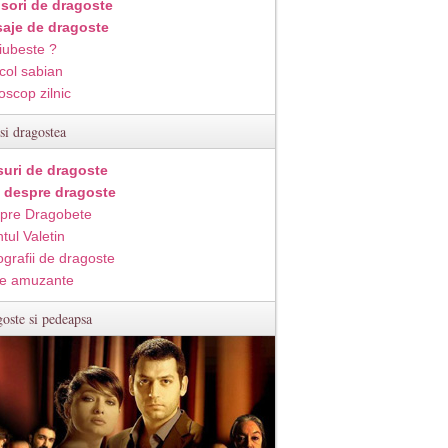
isori de dragoste
aje de dragoste
iubeste ?
col sabian
oscop zilnic
si dragostea
suri de dragoste
i despre dragoste
pre Dragobete
tul Valetin
ografii de dragoste
e amuzante
oste si pedeapsa