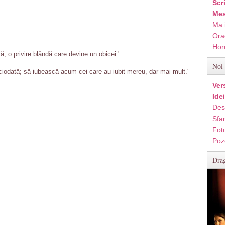
Scr
Mes
Ma 
Ora
Hor
ă, o privire blândă care devine un obicei.'
Noi 
ciodată; să iubească acum cei care au iubit mereu, dar mai mult.'
Ver
Ide
Des
Sfan
Fot
Poz
Drag