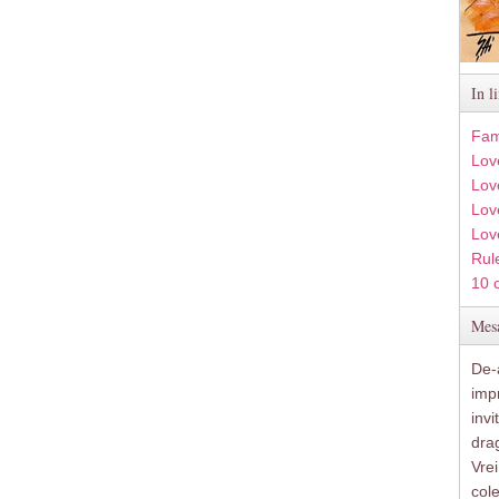
In l
Fam
Lov
Lov
Love
Lov
Rule
10 
Mesa
De-a
imp
inv
drag
Vre
col