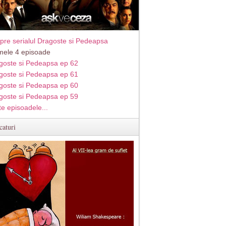
pre serialul Dragoste si Pedeapsa
imele 4 episoade
goste si Pedeapsa ep 62
goste si Pedeapsa ep 61
goste si Pedeapsa ep 60
goste si Pedeapsa ep 59
te episoadele...
caturi