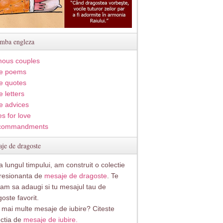
imba engleza
ous couples
e poems
e quotes
 letters
e advices
s for love
commandments
je de dragoste
 lungul timpului, am construit o colectie
resionanta de
mesaje de dragoste
. Te
itam sa adaugi si tu mesajul tau de
oste favorit.
i mai multe mesaje de iubire? Citeste
ectia de
mesaje de iubire.