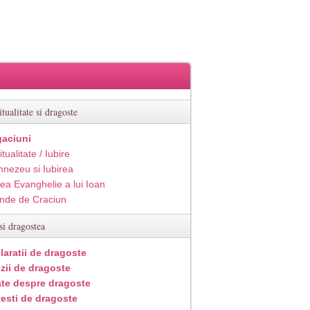
itualitate si dragoste
aciuni
itualitate / Iubire
nezeu si Iubirea
ea Evanghelie a lui Ioan
inde de Craciun
si dragostea
laratii de dragoste
zii de dragoste
ate despre dragoste
esti de dragoste