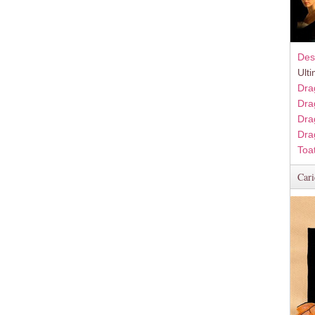
Des
Ult
Dra
Dra
Dra
Dra
Toa
Cari