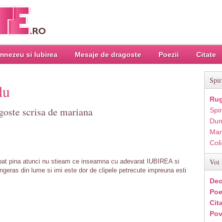
nezeu si Iubirea
Mesaje de dragoste
Poezii
Citate
Spir
du
Rug
goste scrisa de mariana
Spir
Dum
Mar
Col
Voi 
mbat pina atunci nu stieam ce inseamna cu adevarat IUBIREA si
ingeras din lume si imi este dor de clipele petrecute impreuna esti
Dec
Poe
Cit
Pov