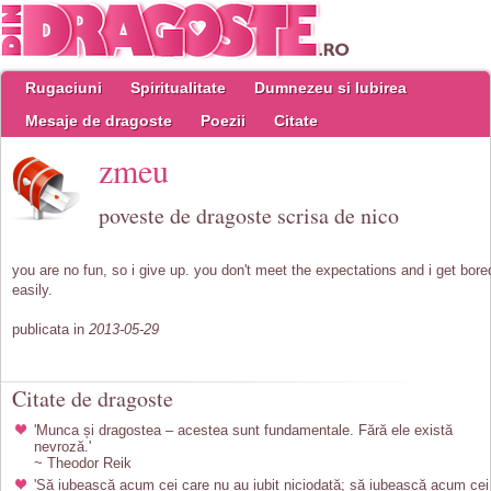
Rugaciuni
Spiritualitate
Dumnezeu si Iubirea
Mesaje de dragoste
Poezii
Citate
zmeu
poveste de dragoste scrisa de nico
you are no fun, so i give up. you don't meet the expectations and i get bore
easily.
publicata in
2013-05-29
Citate de dragoste
'Munca și dragostea – acestea sunt fundamentale. Fără ele există
nevroză.'
~ Theodor Reik
'Să iubească acum cei care nu au iubit niciodată; să iubească acum cei