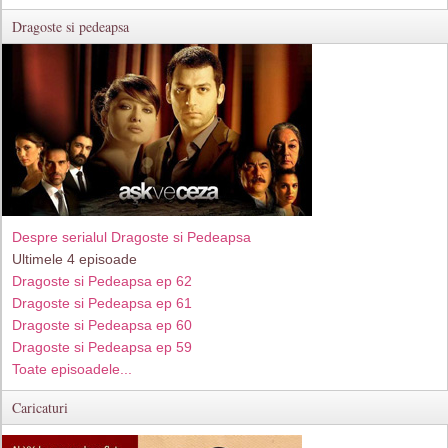
Dragoste si pedeapsa
Despre serialul Dragoste si Pedeapsa
Ultimele 4 episoade
Dragoste si Pedeapsa ep 62
Dragoste si Pedeapsa ep 61
Dragoste si Pedeapsa ep 60
Dragoste si Pedeapsa ep 59
Toate episoadele...
Caricaturi