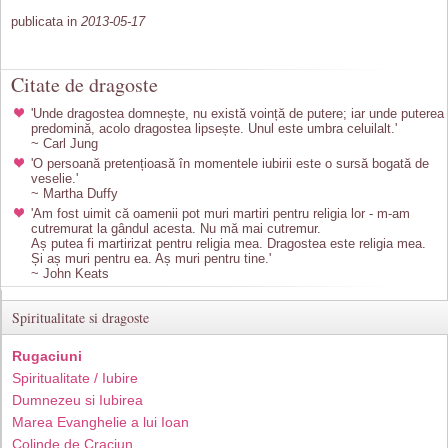
publicata in
2013-05-17
Citate de dragoste
'Unde dragostea domnește, nu există voință de putere; iar unde puterea
predomină, acolo dragostea lipsește. Unul este umbra celuilalt.'
~ Carl Jung
'O persoană pretențioasă în momentele iubirii este o sursă bogată de
veselie.'
~ Martha Duffy
'Am fost uimit că oamenii pot muri martiri pentru religia lor - m-am
cutremurat la gândul acesta. Nu mă mai cutremur.
Aș putea fi martirizat pentru religia mea. Dragostea este religia mea.
Și aș muri pentru ea. Aș muri pentru tine.'
~ John Keats
Spiritualitate si dragoste
Rugaciuni
Spiritualitate / Iubire
Dumnezeu si Iubirea
Marea Evanghelie a lui Ioan
Colinde de Craciun