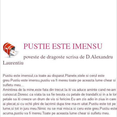
PUSTIE ESTE IMENSU
poveste de dragoste scrisa de D.Alexandru
Laurentiu
Pustiu este imensul,ca toate au disparut.Planete,stele si cerul este
greu.Pustiu este imensu,pustiu va fi mereu toate pe aceasta lume chear si
sufletu meu...
Amintirea de la mine,este fata din trecut.Ia iti va aduce aminte cand ne-am
cunoscut.Doresc ca viata ta sa fie tesuta cu petale de trandafir,si in a le lor
petale sa iti creeze un drum de vis si fericire.Eu am zis adio in ziua in care
ai plecat,si cu ochii plini de lacrimii dupa tine ma-m uitat.Pustiu este tot pe
lume,si tot in juru meu.Nimic nu se mai misca si ceru este greu.Pustiu este
acuma,pustiu va fi mereu.Toate pe aceasta lume chear si sufletu meu.