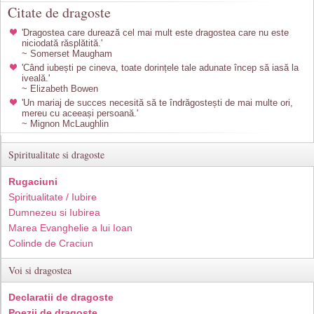
Citate de dragoste
'Dragostea care durează cel mai mult este dragostea care nu este
niciodată răsplătită.'
~ Somerset Maugham
'Când iubești pe cineva, toate dorințele tale adunate încep să iasă la
iveală.'
~ Elizabeth Bowen
'Un mariaj de succes necesită să te îndrăgostești de mai multe ori,
mereu cu aceeași persoană.'
~ Mignon McLaughlin
Spiritualitate si dragoste
Rugaciuni
Spiritualitate / Iubire
Dumnezeu si Iubirea
Marea Evanghelie a lui Ioan
Colinde de Craciun
Voi si dragostea
Declaratii de dragoste
Poezii de dragoste