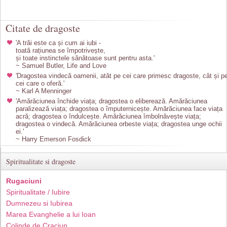
Citate de dragoste
'A trăi este ca și cum ai iubi -
toată rațiunea se împotrivește,
și toate instinctele sănătoase sunt pentru asta.'
~ Samuel Butler, Life and Love
'Dragostea vindecă oamenii, atât pe cei care primesc dragoste, cât și p
cei care o oferă.'
~ Karl A Menninger
'Amărăciunea închide viața; dragostea o eliberează. Amărăciunea
paralizează viața; dragostea o împuternicește. Amărăciunea face viața
acră; dragostea o îndulcește. Amărăciunea îmbolnăvește viața;
dragostea o vindecă. Amărăciunea orbeste viața; dragostea unge ochii
ei.'
~ Harry Emerson Fosdick
Spiritualitate si dragoste
Rugaciuni
Spiritualitate / Iubire
Dumnezeu si Iubirea
Marea Evanghelie a lui Ioan
Colinde de Craciun