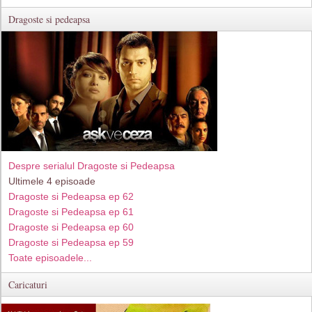
Dragoste si pedeapsa
Despre serialul Dragoste si Pedeapsa
Ultimele 4 episoade
Dragoste si Pedeapsa ep 62
Dragoste si Pedeapsa ep 61
Dragoste si Pedeapsa ep 60
Dragoste si Pedeapsa ep 59
Toate episoadele...
Caricaturi