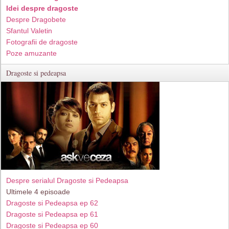
Idei despre dragoste
Despre Dragobete
Sfantul Valetin
Fotografii de dragoste
Poze amuzante
Dragoste si pedeapsa
Despre serialul Dragoste si Pedeapsa
Ultimele 4 episoade
Dragoste si Pedeapsa ep 62
Dragoste si Pedeapsa ep 61
Dragoste si Pedeapsa ep 60