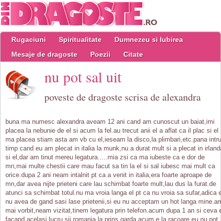
Rugaciuni
Spiritualitate
Dumnezeu si Iubirea
Mesaje de dragoste
Poezii
Citate
nu pot sal uit
poveste de dragoste scrisa de alexandra
buna ma numesc alexandra aveam 12 ani cand am cunoscut un baiat,imi
placea la nebunie de el si acum la fel.au trecut anii el a aflat ca il plac si el
ma placea stiam asta am vb cu el,ieseam la disco,la plimbari,etc.pana intr
timp cand eu am plecat in italia la munk,nu a durat mult si a plecat in irland
si el,dar am tinut mereu legatura.....mia zsi ca ma iubeste ca e dor de
mn,mai multe chestii care mau facut sa tin la el si sal iubesc mai mult ca
orice.dupa 2 ani neam intalnit pt ca a venit in italia,era foarte aproape de
mn,dar avea nijte prieteni care lau schimbat foarte mult,lau dus la furat.de
atunci sa schimbat totul.nu ma vroia langa el pt ca nu vroia sa sufar,adica e
nu avea de gand sasi lase prietenii,si eu nu acceptam un hot langa mine.a
mai vorbit,neam vizitat,tinem legatura prin telefon.acum dupa 1 an si ceva 
facand acelasi lucru sii romania,la prins garda,acum e la racoare,eu nu pot