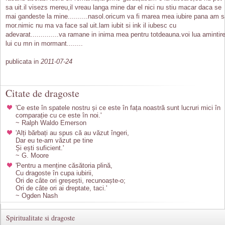
sa uit.il visezs mereu,il vreau langa mine dar el nici nu stiu macar daca se
mai gandeste la mine..........nasol.oricum va fi marea mea iubire pana am 
mor.nimic nu ma va face sal uit.lam iubit si ink il iubesc cu
adevarat..............va ramane in inima mea pentru totdeauna.voi lua amintir
lui cu mn in mormant........
publicata in
2011-07-24
Citate de dragoste
'Ce este în spatele nostru și ce este în fața noastră sunt lucruri mici în
comparație cu ce este în noi.'
~ Ralph Waldo Emerson
'Alți bărbați au spus că au văzut îngeri,
Dar eu te-am văzut pe tine
Și ești suficient.'
~ G. Moore
'Pentru a menține căsătoria plină,
Cu dragoste în cupa iubirii,
Ori de câte ori greșești, recunoaște-o;
Ori de câte ori ai dreptate, taci.'
~ Ogden Nash
Spiritualitate si dragoste