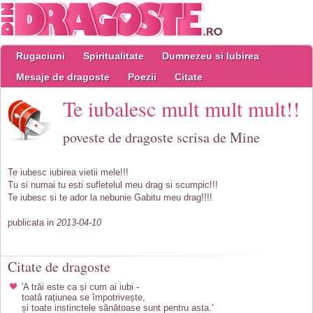
Rugaciuni
Spiritualitate
Dumnezeu si Iubirea
Mesaje de dragoste
Poezii
Citate
Te iubalesc mult mult mult!!
poveste de dragoste scrisa de Mine
Te iubesc iubirea vietii mele!!!
Tu si numai tu esti sufletelul meu drag si scumpic!!!
Te iubesc si te ador la nebunie Gabitu meu drag!!!!
publicata in
2013-04-10
Citate de dragoste
'A trăi este ca și cum ai iubi -
toată rațiunea se împotrivește,
și toate instinctele sănătoase sunt pentru asta.'