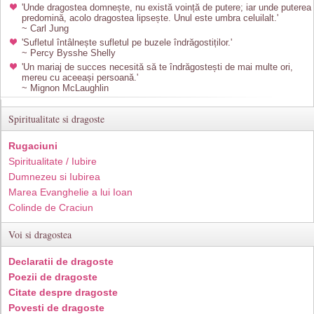
'Unde dragostea domnește, nu există voință de putere; iar unde puterea
predomină, acolo dragostea lipsește. Unul este umbra celuilalt.'
~ Carl Jung
'Sufletul întâlnește sufletul pe buzele îndrăgostiților.'
~ Percy Bysshe Shelly
'Un mariaj de succes necesită să te îndrăgostești de mai multe ori,
mereu cu aceeași persoană.'
~ Mignon McLaughlin
Spiritualitate si dragoste
Rugaciuni
Spiritualitate / Iubire
Dumnezeu si Iubirea
Marea Evanghelie a lui Ioan
Colinde de Craciun
Voi si dragostea
Declaratii de dragoste
Poezii de dragoste
Citate despre dragoste
Povesti de dragoste