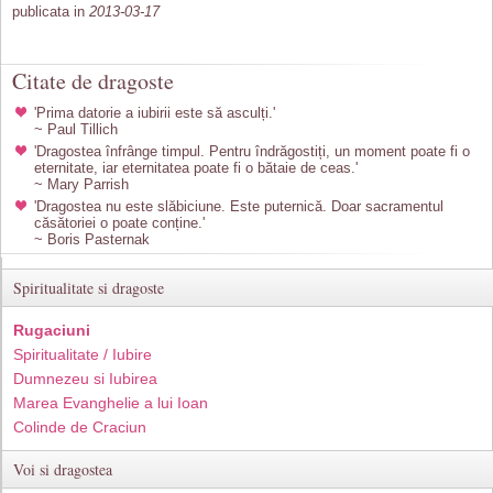
publicata in
2013-03-17
Citate de dragoste
'Prima datorie a iubirii este să asculți.'
~ Paul Tillich
'Dragostea înfrânge timpul. Pentru îndrăgostiți, un moment poate fi o
eternitate, iar eternitatea poate fi o bătaie de ceas.'
~ Mary Parrish
'Dragostea nu este slăbiciune. Este puternică. Doar sacramentul
căsătoriei o poate conține.'
~ Boris Pasternak
Spiritualitate si dragoste
Rugaciuni
Spiritualitate / Iubire
Dumnezeu si Iubirea
Marea Evanghelie a lui Ioan
Colinde de Craciun
Voi si dragostea