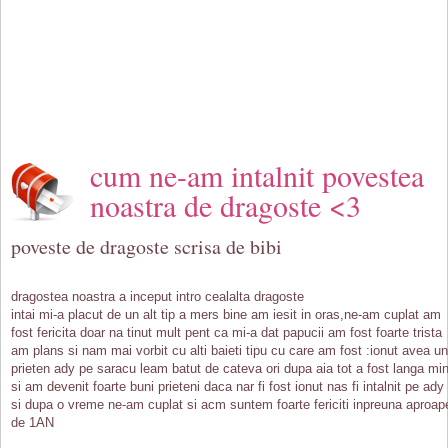
cum ne-am intalnit povestea
noastra de dragoste <3
poveste de dragoste scrisa de bibi
dragostea noastra a inceput intro cealalta dragoste
intai mi-a placut de un alt tip a mers bine am iesit in oras,ne-am cuplat am
fost fericita doar na tinut mult pent ca mi-a dat papucii am fost foarte trista
am plans si nam mai vorbit cu alti baieti tipu cu care am fost :ionut avea un
prieten ady pe saracu leam batut de cateva ori dupa aia tot a fost langa mi
si am devenit foarte buni prieteni daca nar fi fost ionut nas fi intalnit pe ady
si dupa o vreme ne-am cuplat si acm suntem foarte fericiti inpreuna aproap
de 1AN