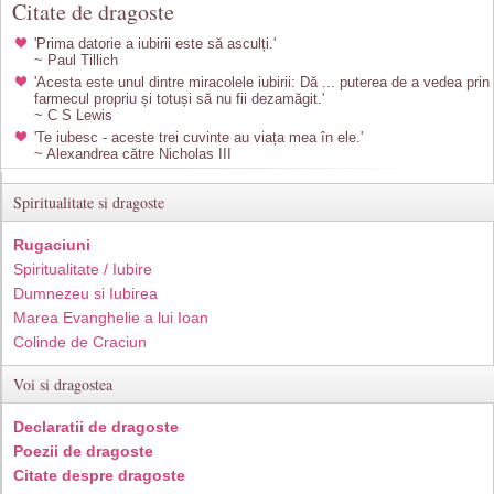
Citate de dragoste
'Prima datorie a iubirii este să asculți.'
~ Paul Tillich
'Acesta este unul dintre miracolele iubirii: Dă ... puterea de a vedea prin
farmecul propriu și totuși să nu fii dezamăgit.'
~ C S Lewis
'Te iubesc - aceste trei cuvinte au viața mea în ele.'
~ Alexandrea către Nicholas III
Spiritualitate si dragoste
Rugaciuni
Spiritualitate / Iubire
Dumnezeu si Iubirea
Marea Evanghelie a lui Ioan
Colinde de Craciun
Voi si dragostea
Declaratii de dragoste
Poezii de dragoste
Citate despre dragoste